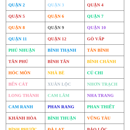
QUẬN 2
QUẬN 3
QUẬN 4
QUẬN 5
QUẬN 6
QUẬN 7
QUẬN 8
QUẬN 9
QUẬN 10
QUẬN 11
QUẬN 12
GÒ VẤP
PHÚ NHUẬN
BÌNH THẠNH
TÂN BÌNH
TÂN PHÚ
BÌNH TÂN
BÌNH CHÁNH
HÓC MÔN
NHÀ BÈ
CỦ CHI
BẾN CÁT
XUÂN LỘC
NHƠN TRẠCH
LONG THÀNH
CAM LÂM
NHA TRANG
CAM RANH
PHAN RANG
PHAN THIẾT
KHÁNH HÒA
BÌNH THUẬN
VŨNG TÀU
BÌNH PHƯỚC
ĐÀ LẠT
BẢO LỘC