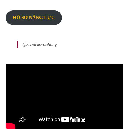
HỐ SƠ NĂNG LỰC
@kientrucvanhung