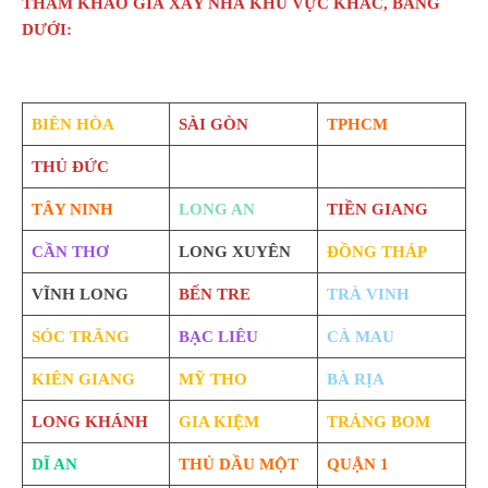
THAM KHẢO GIÁ XÂY NHÀ KHU VỰC KHÁC, BẢNG
DƯỚI:
BIÊN HÒA
SÀI GÒN
TPHCM
THỦ ĐỨC
TÂY NINH
LONG AN
TIỀN GIANG
CẦN THƠ
LONG XUYÊN
ĐỒNG THÁP
VĨNH LONG
BẾN TRE
TRÀ VINH
SÓC TRĂNG
BẠC LIÊU
CÀ MAU
KIÊN GIANG
MỸ THO
BÀ RỊA
LONG KHÁNH
GIA KIỆM
TRẢNG BOM
DĨ AN
THỦ DẦU MỘT
QUẬN 1