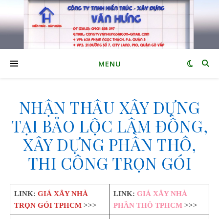
MENU
NHẬN THẦU XÂY DỰNG
TẠI BẢO LỘC LÂM ĐỒNG,
XÂY DỰNG PHẦN THÔ,
THI CÔNG TRỌN GÓI
LINK:
GIÁ XÂY NHÀ
LINK:
GIÁ XÂY NHÀ
TRỌN GÓI TPHCM
>>>
PHẦN THÔ TPHCM
>>>