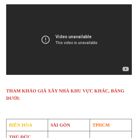
THAM KHẢO GIÁ XÂY NHÀ KHU VỰC KHÁC, BẢNG
DƯỚI:
BIÊN HÒA
SÀI GÒN
TPHCM
THỦ ĐỨC