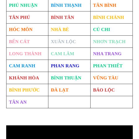
PHÚ NHUẬN
BÌNH THẠNH
TÂN BÌNH
TÂN PHÚ
BÌNH TÂN
BÌNH CHÁNH
HÓC MÔN
NHÀ BÈ
CỦ CHI
BẾN CÁT
XUÂN LỘC
NHƠN TRẠCH
LONG THÀNH
CAM LÂM
NHA TRANG
CAM RANH
PHAN RANG
PHAN THIẾT
KHÁNH HÒA
BÌNH THUẬN
VŨNG TÀU
BÌNH PHƯỚC
ĐÀ LẠT
BẢO LỘC
TÂN AN