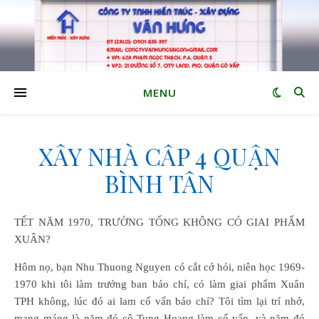
MENU
XÂY NHÀ CẤP 4 QUẬN
BÌNH TÂN
TẾT NĂM 1970, TRƯỜNG TỐNG KHÔNG CÓ GIAI PHẨM
XUÂN?
Hôm nọ, bạn Nhu Thuong Nguyen có cắt cớ hỏi, niên học 1969-
1970 khi tôi làm trưởng ban báo chí, có làm giai phẩm Xuân
TPH không, lúc đó ai lam cố vấn báo chỉ? Tôi tìm lại trí nhớ,
mang máng là năm đó cô Tung Hoang làm cố vấn, và năm đó