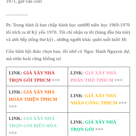
1971, giờ vẫn còn!
_________
Ps: Trong hình là ban chấp hành học sinh￼ niên học 1969-1970
tôi trích ra từ Kỷ yếu 1970. Tôi chỉ nhận ra tôi (hàng đầu bìa trái)
và abh Sếp (tổng thư ký) , những người khác quên tuốt luốt! Hi
Còn hình hội thảo chọn ban, tôi nhớ có Ngoc Hanh Nguyen dự,
mà nhìn hoài cũng không ra!
LINK:
GIÁ XÂY NHÀ
LINK:
GIÁ XÂY NHÀ
TRỌN GÓI TPHCM
>>>
PHẦN THÔ TPHCM
>>>
LINK:
GIÁ XÂY NHÀ
LINK:
GIÁ XÂY NHÀ
HOÀN THIỆN TPHCM
NHÂN CÔNG TPHCM
>>>
>>>
LINK:
GIÁ XÂY NHÀ
LINK:
GIÁ XÂY NHÀ
TRỌN GÓI BIÊN HÒA
TRỌN GÓI
>>>
>>>