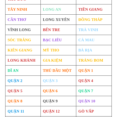
TÂY NINH
LONG AN
TIỀN GIANG
CẦN THƠ
LONG XUYÊN
ĐỒNG THÁP
VĨNH LONG
BẾN TRE
TRÀ VINH
SÓC TRĂNG
BẠC LIÊU
CÀ MAU
KIÊN GIANG
MỸ THO
BÀ RỊA
LONG KHÁNH
GIA KIỆM
TRẢNG BOM
DĨ AN
THỦ DẦU MỘT
QUẬN 1
QUẬN 2
QUẬN 3
QUẬN 4
QUẬN 5
QUẬN 6
QUẬN 7
QUẬN 8
QUẬN 9
QUẬN 10
QUẬN 11
QUẬN 12
GÒ VẤP