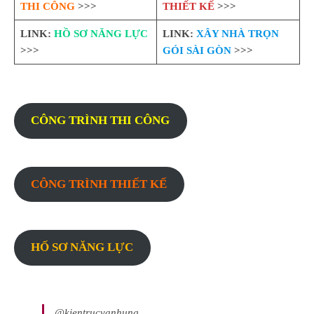
THI CÔNG
>>>
THIẾT KẾ
>>>
LINK:
HỒ SƠ NĂNG LỰC
LINK:
XÂY NHÀ TRỌN
>>>
GÓI SÀI GÒN
>>>
CÔNG TRÌNH THI CÔNG
CÔNG TRÌNH THIẾT KẾ
HỐ SƠ NĂNG LỰC
@kientrucvanhung