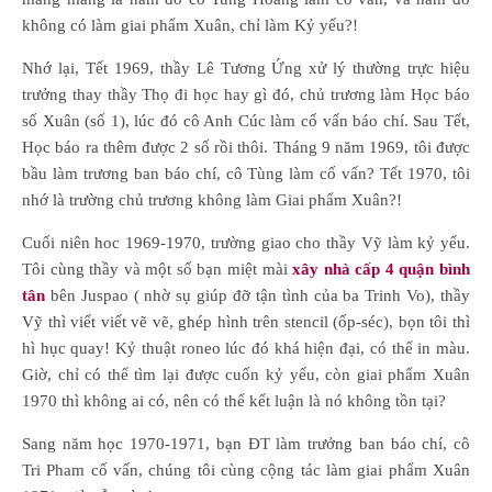
không có làm giai phẩm Xuân, chỉ làm Kỷ yếu?!
Nhớ lại, Tết 1969, thầy Lê Tương Ứng xử lý thường trực hiệu
trưởng thay thầy Thọ đi học hay gì đó, chủ trương làm Học báo
số Xuân (số 1), lúc đó
cô Anh Cúc làm cố vấn báo chí. Sau Tết,
Học báo ra thêm được 2 số rồi thôi. Tháng 9 năm 1969, tôi được
bầu làm trương ban báo chí, cô Tùng làm cố vấn? Tết 1970, tôi
nhớ là trường chủ trương không làm Giai phẩm Xuân?!
Cuối niên hoc 1969-1970, trường giao cho thầy Vỹ làm kỷ yếu.
Tôi cùng thầy và một số bạn miệt mài
xây nhà cấp 4 quận bình
tân
bên Juspao ( nhờ sụ giúp đỡ tận tình của ba Trinh Vo), thầy
Vỹ thì viết viết vẽ vẽ, ghép hình trên stencil (ốp-séc), bọn tôi thì
hì hục quay! Kỷ thuật roneo lúc đó khá hiện đại, có thể in màu.
Giờ, chỉ có thể tìm lại được cuốn kỷ yếu, còn giai phẩm Xuân
1970 thì không ai có, nên có thể kết luận là nó không tồn tại?
Sang năm học 1970-1971, bạn ĐT làm trưởng ban báo chí, cô
Tri Pham cố vấn, chúng tôi cùng cộng tác làm giai phẩm Xuân