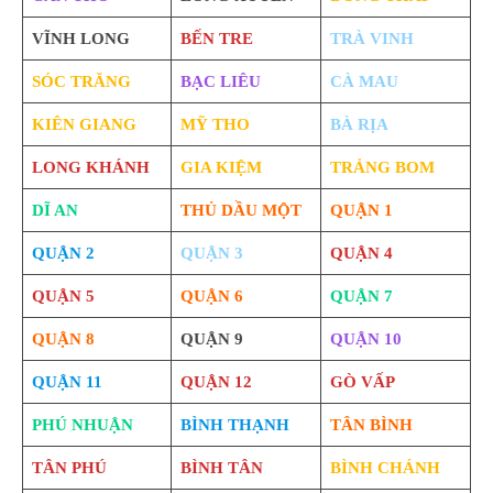
VĨNH LONG
BẾN TRE
TRÀ VINH
SÓC TRĂNG
BẠC LIÊU
CÀ MAU
KIÊN GIANG
MỸ THO
BÀ RỊA
LONG KHÁNH
GIA KIỆM
TRẢNG BOM
DĨ AN
THỦ DẦU MỘT
QUẬN 1
QUẬN 2
QUẬN 3
QUẬN 4
QUẬN 5
QUẬN 6
QUẬN 7
QUẬN 8
QUẬN 9
QUẬN 10
QUẬN 11
QUẬN 12
GÒ VẤP
PHÚ NHUẬN
BÌNH THẠNH
TÂN BÌNH
TÂN PHÚ
BÌNH TÂN
BÌNH CHÁNH