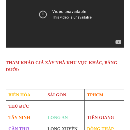
THAM KHẢO GIÁ XÂY NHÀ KHU VỰC KHÁC, BẢNG
DƯỚI:
BIÊN HÒA
SÀI GÒN
TPHCM
THỦ ĐỨC
TÂY NINH
LONG AN
TIỀN GIANG
CẦN THƠ
LONG XUYÊN
ĐỒNG THÁP