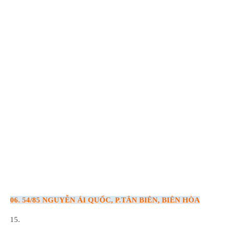
06. 54/85 NGUYỄN ÁI QUỐC, P.TÂN BIÊN, BIÊN HÒA
15.