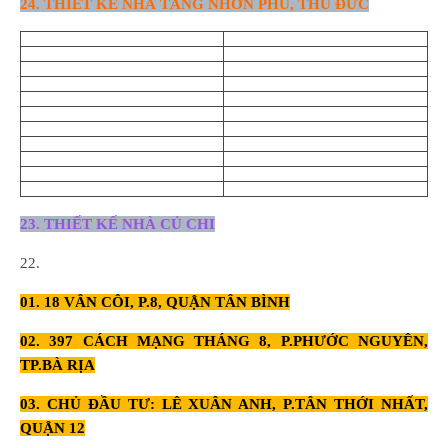
24. THIẾT KẾ NHÀ TĂNG NHƠN PHÚ, THỦ ĐỨC
23. THIẾT KẾ NHÀ CỦ CHI
22.
01. 18 VÂN CÔI, P.8, QUẬN TÂN BÌNH
02. 397 CÁCH MẠNG THÁNG 8, P.PHƯỚC NGUYÊN,
TP.BÀ RỊA
03. CHỦ ĐẦU TƯ: LÊ XUÂN ANH, P.TÂN THỚI NHẤT,
QUẬN 12