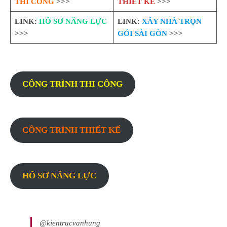
THI CÔNG
>>>
THIẾT KẾ
>>>
LINK:
HỒ SƠ NĂNG LỰC
LINK:
XÂY NHÀ TRỌN
>>>
GÓI SÀI GÒN
>>>
CÔNG TRÌNH THI CÔNG
CÔNG TRÌNH THIẾT KẾ
HỐ SƠ NĂNG LỰC
@kientrucvanhung