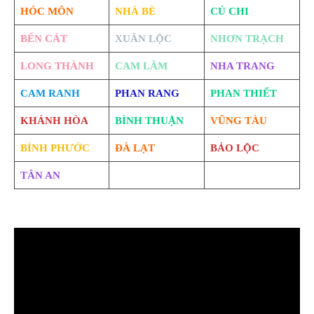
HÓC MÔN
NHÀ BÈ
CỦ CHI
BẾN CÁT
XUÂN LỘC
NHƠN TRẠCH
LONG THÀNH
CAM LÂM
NHA TRANG
CAM RANH
PHAN RANG
PHAN THIẾT
KHÁNH HÒA
BÌNH THUẬN
VŨNG TÀU
BÌNH PHƯỚC
ĐÀ LẠT
BẢO LỘC
TÂN AN