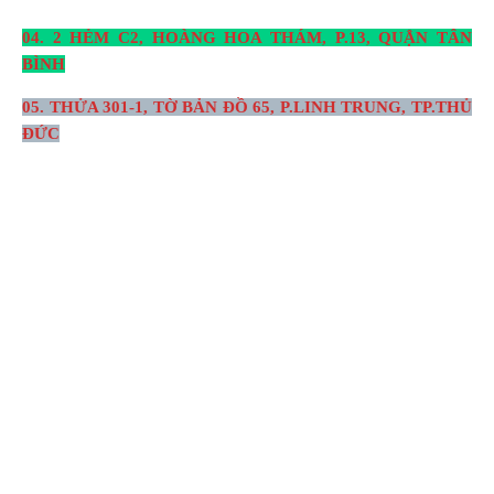
04. 2 HẺM C2, HOÀNG HOA THÁM, P.13, QUẬN TÂN
BÌNH
05. THỬA 301-1, TỜ BẢN ĐỒ 65, P.LINH TRUNG, TP.THỦ
ĐỨC