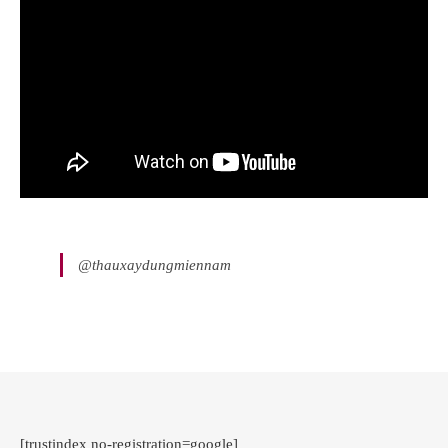
@thauxaydungmiennam
[trustindex no-registration=google]