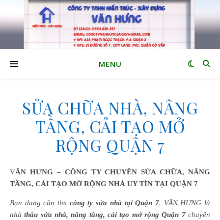
MENU
SỬA CHỮA NHÀ, NÂNG
TẦNG, CẢI TẠO MỞ
RỘNG QUẬN 7
VĂN HƯNG – CÔNG TY CHUYÊN SỬA CHỮA, NÂNG
TẦNG, CẢI TẠO MỞ RỘNG NHÀ UY TÍN TẠI QUẬN 7
Bạn đang cần tìm
công ty sửa nhà tại Quận 7
. VĂN HƯNG là
nhà
thầu sửa nhà, nâng tầng, cải tạo mở rộng Quận 7
chuyên