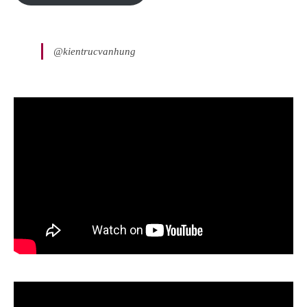
@kientrucvanhung