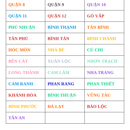
QUẬN 8
QUẬN 9
QUẬN 10
QUẬN 11
QUẬN 12
GÒ VẤP
PHÚ NHUẬN
BÌNH THẠNH
TÂN BÌNH
TÂN PHÚ
BÌNH TÂN
BÌNH CHÁNH
HÓC MÔN
NHÀ BÈ
CỦ CHI
BẾN CÁT
XUÂN LỘC
NHƠN TRẠCH
LONG THÀNH
CAM LÂM
NHA TRANG
CAM RANH
PHAN RANG
PHAN THIẾT
KHÁNH HÒA
BÌNH THUẬN
VŨNG TÀU
BÌNH PHƯỚC
ĐÀ LẠT
BẢO LỘC
TÂN AN