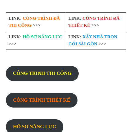
LINK:
CÔNG TRÌNH ĐÃ
LINK:
CÔNG TRÌNH ĐÃ
THI CÔNG
>>>
THIẾT KẾ
>>>
LINK:
HỒ SƠ NĂNG LỰC
LINK:
XÂY NHÀ TRỌN
>>>
GÓI SÀI GÒN
>>>
CÔNG TRÌNH THI CÔNG
CÔNG TRÌNH THIẾT KẾ
HỐ SƠ NĂNG LỰC