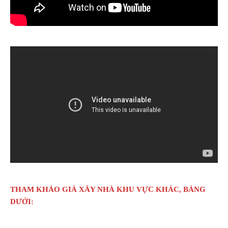
THAM KHẢO GIÁ XÂY NHÀ KHU VỰC KHÁC, BẢNG
DƯỚI: