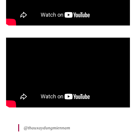
@thauxaydungmiennam