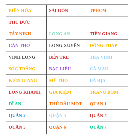
BIÊN HÒA
SÀI GÒN
TPHCM
THỦ ĐỨC
TÂY NINH
LONG AN
TIỀN GIANG
CẦN THƠ
LONG XUYÊN
ĐỒNG THÁP
VĨNH LONG
BẾN TRE
TRÀ VINH
SÓC TRĂNG
BẠC LIÊU
CÀ MAU
KIÊN GIANG
MỸ THO
BÀ RỊA
LONG KHÁNH
GIA KIỆM
TRẢNG BOM
DĨ AN
THỦ DẦU MỘT
QUẬN 1
QUẬN 2
QUẬN 3
QUẬN 4
QUẬN 5
QUẬN 6
QUẬN 7