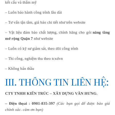
kết cấu và thẩm mỹ
– Luôn bảo hành công trình lâu dài
– Tư vấn tận tâm, giá báo chi tiết như trên website
– Vật liệu đảm bảo chất lượng, chính hãng cho gói
nâng tầng
mở rộng Quận 7
như website
– Luôn có kỹ sư giám sát, theo dõi công trình
– Thi công, nghiệm thu theo tcxdvn
– Không bán thầu
III. THÔNG TIN LIÊN HỆ:
CTY TNHH KIẾN TRÚC – XÂY DỰNG VĂN HƯNG.
– Điện thọai :
0901-835-397
(Các bạn gọi để được báo giá
chính xác. cảm ơn bạn)