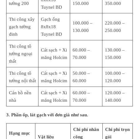
tường 200
150.000
350.000
Tuynel BD
Thi công xây
Gạch ống
100.000 –
220.000 –
gạch tường
8x8x18
130.000
250.000
đinh
Tuynel BD
Thi công tô
Cát sạch + Xi
60.000 –
130.000 –
tường ngoại
măng Holcim
70.000
150.000
thất
Thi công tô
Cát sạch + Xi
50.000 –
100.000 –
tường nội thất
măng Holcim
60.000
120.000
Cán hồ nền
Cát sạch + Xi
60.000 –
120.000 –
nhà
măng Holcim
70.000
140.000
3. Phần ốp, lát gạch với đơn giá như sau.
Chi phí nhân
Chi phí trọn
Hạng mục
Vật liệu
công
gói