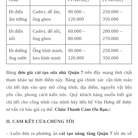
Đi điện
Cadivi, đế âm,
90.000 –
250.000 –
âm tường
ông ghen
120.000
350.000
Đi điện
Cadivi, đế nổi,
60.000 –
200.000 –
nồi
ông ghen
80.000
270.000
Đi đường
Ống bình minh,
90.000 –
250.000 –
ống nước
keo bình minh
120.000
350.000
Bảng
đơn giá cải tạo sửa nhà Quận 7
trên đây mang tính chất
tham khảo tại thời điểm này. Bảng giá chính xác cần tính toán
chi tiết dựa vào quy mô công trình, địa điểm, nguyên vật liệu
yêu cầu, phong cách kiến trúc. Quý khách hàng muốn biết giá
chi tiết cho công trình của mình hãy liên hệ Văn Hưng để được
tư vấn và báo giá cụ thể.
Chân Thành Cảm Ơn Bạn./.
II. CAM KẾT CỦA CHÚNG TÔI
– Luôn đưa ra phương án
cải tạo nâng tầng Quận 7
tối ưu về