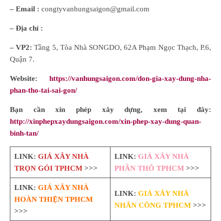
– Email :
congtyvanhungsaigon@gmail.com
– Địa chỉ :
– VP2:
Tầng 5, Tòa Nhà SONGDO, 62A Phạm Ngọc Thạch, P.6,
Quận 7.
Website:
https://vanhungsaigon.com/don-gia-xay-dung-nha-
phan-tho-tai-sai-gon/
Bạn cần xin phép xây dựng, xem tại đây:
http://xinphepxaydungsaigon.com/xin-phep-xay-dung-quan-
binh-tan/
LINK:
GIÁ XÂY NHÀ
LINK:
GIÁ XÂY NHÀ
TRỌN GÓI TPHCM
>>>
PHẦN THÔ TPHCM
>>>
LINK:
GIÁ XÂY NHÀ
LINK:
GIÁ XÂY NHÀ
HOÀN THIỆN TPHCM
NHÂN CÔNG TPHCM
>>>
>>>