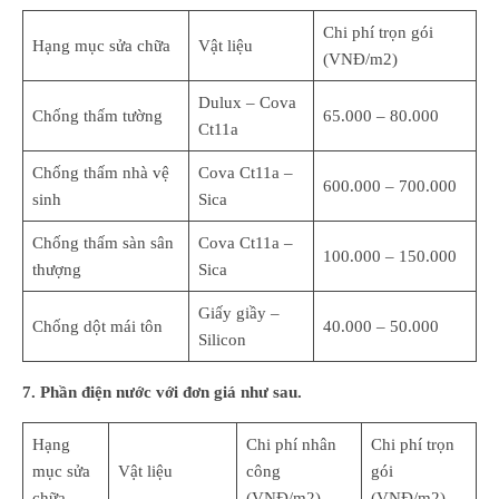
Chi phí trọn gói
Hạng mục sửa chữa
Vật liệu
(VNĐ/m2)
Dulux – Cova
Chống thấm tường
65.000 – 80.000
Ct11a
Chống thấm nhà vệ
Cova Ct11a –
600.000 – 700.000
sinh
Sica
Chống thấm sàn sân
Cova Ct11a –
100.000 – 150.000
thượng
Sica
Giấy giầy –
Chống dột mái tôn
40.000 – 50.000
Silicon
7. Phần điện nước với đơn giá như sau.
Hạng
Chi phí nhân
Chi phí trọn
mục sửa
Vật liệu
công
gói
chữa
(VNĐ/m2)
(VNĐ/m2)