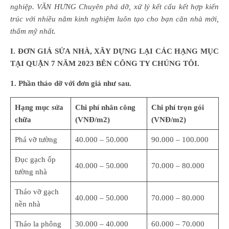
nghiệp. VĂN HƯNG Chuyên phá dỡ, xử lý kết cấu kết hợp kiến
trúc với nhiều năm kinh nghiệm luôn tạo cho bạn căn nhà mới,
thẩm mỹ nhất.
I
. ĐƠN GIÁ SỬA NHÀ, XÂY DỰNG LẠI CÁC HẠNG MỤC
TẠI QUẬN 7 NĂM 2023 BÊN CÔNG TY CHÚNG TÔI.
1. Phần tháo dỡ với đơn giá như sau.
Hạng mục sửa
Chi phí nhân công
Chi phí trọn gói
chữa
(VNĐ/m2)
(VNĐ/m2)
Phá vỡ tường
40.000 – 50.000
90.000 – 100.000
Đục gạch ốp
40.000 – 50.000
70.000 – 80.000
tường nhà
Tháo vỡ gạch
40.000 – 50.000
70.000 – 80.000
nền nhà
Tháo la phông
30.000 – 40.000
60.000 – 70.000