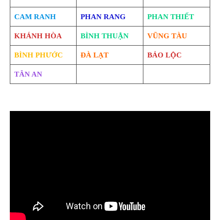
CAM RANH
PHAN RANG
PHAN THIẾT
KHÁNH HÒA
BÌNH THUẬN
VŨNG TÀU
BÌNH PHƯỚC
ĐÀ LẠT
BẢO LỘC
TÂN AN