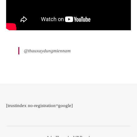
@thauxaydungmiennam
[trustindex no-registration=google]