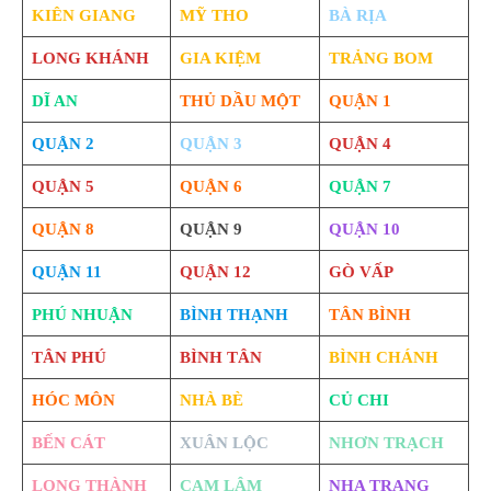
KIÊN GIANG
MỸ THO
BÀ RỊA
LONG KHÁNH
GIA KIỆM
TRẢNG BOM
DĨ AN
THỦ DẦU MỘT
QUẬN 1
QUẬN 2
QUẬN 3
QUẬN 4
QUẬN 5
QUẬN 6
QUẬN 7
QUẬN 8
QUẬN 9
QUẬN 10
QUẬN 11
QUẬN 12
GÒ VẤP
PHÚ NHUẬN
BÌNH THẠNH
TÂN BÌNH
TÂN PHÚ
BÌNH TÂN
BÌNH CHÁNH
HÓC MÔN
NHÀ BÈ
CỦ CHI
BẾN CÁT
XUÂN LỘC
NHƠN TRẠCH
LONG THÀNH
CAM LÂM
NHA TRANG