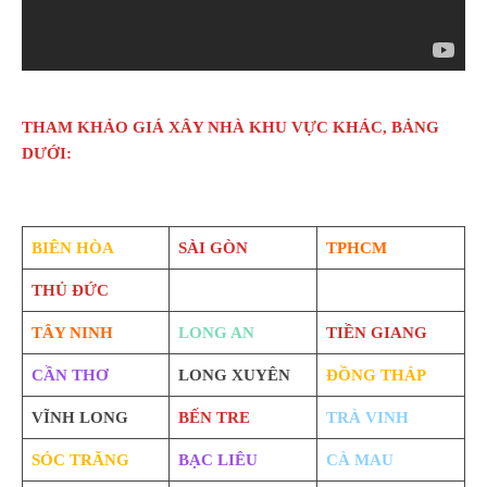
THAM KHẢO GIÁ XÂY NHÀ KHU VỰC KHÁC, BẢNG
DƯỚI:
BIÊN HÒA
SÀI GÒN
TPHCM
THỦ ĐỨC
TÂY NINH
LONG AN
TIỀN GIANG
CẦN THƠ
LONG XUYÊN
ĐỒNG THÁP
VĨNH LONG
BẾN TRE
TRÀ VINH
SÓC TRĂNG
BẠC LIÊU
CÀ MAU