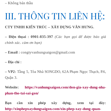
– Không bán thầu
III. THÔNG TIN LIÊN HỆ:
CTY TNHH KIẾN TRÚC – XÂY DỰNG VĂN HƯNG.
– Điện thọai :
0901-835-397
(Các bạn gọi để được báo giá
chính xác. cảm ơn bạn)
– Email :
congtyvanhungsaigon@gmail.com
– Địa chỉ :
– VP2:
Tầng 5, Tòa Nhà SONGDO, 62A Phạm Ngọc Thạch, P.6,
Quận 3.
Website:
https://vanhungsaigon.com/don-gia-xay-dung-nha-
phan-tho-tai-sai-gon/
Bạn cần xin phép xây dựng, xem tại đây:
http://xinphepxaydungsaigon.com/xin-phep-xay-dung-quan-