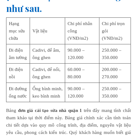
như sau.
Hạng
Chi phí nhân
Chi phí trọn
mục sửa
Vật liệu
công
gói
chữa
(VNĐ/m2)
(VNĐ/m2)
Đi điện
Cadivi, đế âm,
90.000 –
250.000 –
âm tường
ông ghen
120.000
350.000
Đi điện
Cadivi, đế nổi,
60.000 –
200.000 –
nồi
ông ghen
80.000
270.000
Đi đường
Ống bình minh,
90.000 –
250.000 –
ống nước
keo bình minh
120.000
350.000
Bảng
đơn giá cải tạo sửa nhà quận 1
trên đây mang tính chất
tham khảo tại thời điểm này. Bảng giá chính xác cần tính toán
chi tiết dựa vào quy mô công trình, địa điểm, nguyên vật liệu
yêu cầu, phong cách kiến trúc. Quý khách hàng muốn biết giá