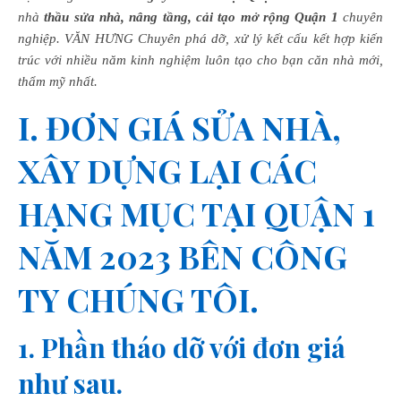
nhà
thầu sửa nhà, nâng tầng, cải tạo mở rộng Quận 1
chuyên
nghiệp. VĂN HƯNG Chuyên phá dỡ, xử lý kết cấu kết hợp kiến
trúc với nhiều năm kinh nghiệm luôn tạo cho bạn căn nhà mới,
thẩm mỹ nhất.
I
. ĐƠN GIÁ SỬA NHÀ,
XÂY DỰNG LẠI CÁC
HẠNG MỤC TẠI QUẬN 1
NĂM 2023 BÊN CÔNG
TY CHÚNG TÔI.
1. Phần tháo dỡ với đơn giá
như sau.