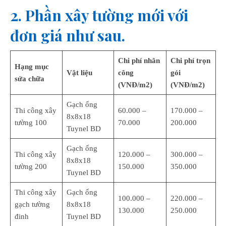
2. Phần xây tường mới với
đơn giá như sau.
Chi phí nhân
Chi phí trọn
Hạng mục
Vật liệu
công
gói
sửa chữa
(VNĐ/m2)
(VNĐ/m2)
Gạch ống
Thi công xây
60.000 –
170.000 –
8x8x18
tường 100
70.000
200.000
Tuynel BD
Gạch ống
Thi công xây
120.000 –
300.000 –
8x8x18
tường 200
150.000
350.000
Tuynel BD
Thi công xây
Gạch ống
100.000 –
220.000 –
gạch tường
8x8x18
130.000
250.000
đinh
Tuynel BD