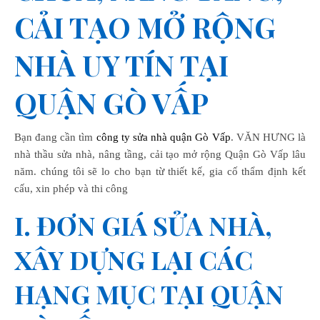
CẢI TẠO MỞ RỘNG
NHÀ UY TÍN TẠI
QUẬN GÒ VẤP
Bạn đang cần tìm
công ty
sửa nhà quận Gò Vấp
. VĂN HƯNG là
nhà thầu sửa nhà, nâng tầng, cải tạo mở rộng Quận Gò Vấp lâu
năm. chúng tôi sẽ lo cho bạn từ thiết kế, gia cố thẩm định kết
cấu, xin phép và thi công
I. ĐƠN GIÁ SỬA NHÀ,
XÂY DỰNG LẠI CÁC
HẠNG MỤC TẠI QUẬN