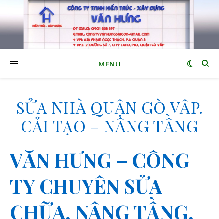
MENU
SỬA NHÀ QUẬN GÒ VẤP.
CẢI TẠO – NÂNG TẦNG
VĂN HƯNG – CÔNG
TY CHUYÊN SỬA
CHỮA, NÂNG TẦNG,