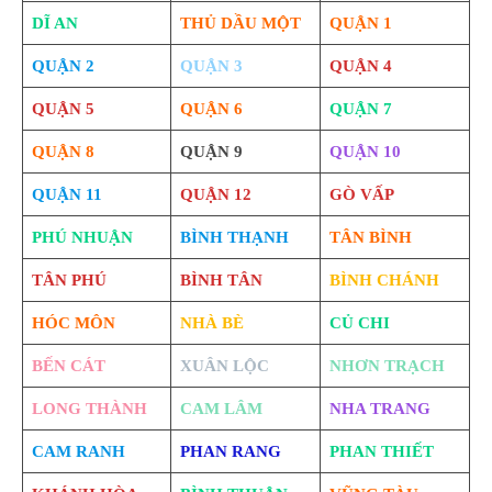
DĨ AN
THỦ DẦU MỘT
QUẬN 1
QUẬN 2
QUẬN 3
QUẬN 4
QUẬN 5
QUẬN 6
QUẬN 7
QUẬN 8
QUẬN 9
QUẬN 10
QUẬN 11
QUẬN 12
GÒ VẤP
PHÚ NHUẬN
BÌNH THẠNH
TÂN BÌNH
TÂN PHÚ
BÌNH TÂN
BÌNH CHÁNH
HÓC MÔN
NHÀ BÈ
CỦ CHI
BẾN CÁT
XUÂN LỘC
NHƠN TRẠCH
LONG THÀNH
CAM LÂM
NHA TRANG
CAM RANH
PHAN RANG
PHAN THIẾT