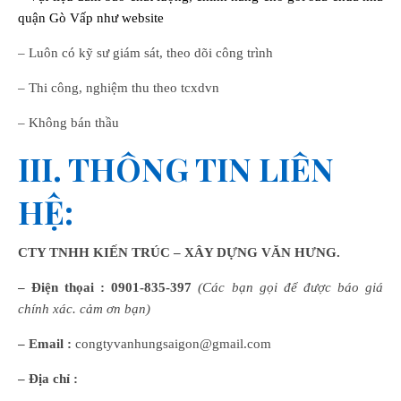
quận Gò Vấp
như website
– Luôn có kỹ sư giám sát, theo dõi công trình
– Thi công, nghiệm thu theo tcxdvn
– Không bán thầu
III. THÔNG TIN LIÊN
HỆ:
CTY TNHH KIẾN TRÚC – XÂY DỰNG VĂN HƯNG.
– Điện thọai :
0901-835-397
(Các bạn gọi để được báo giá
chính xác. cảm ơn bạn)
– Email :
congtyvanhungsaigon@gmail.com
– Địa chỉ :