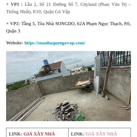
+ VP1 :
Lầu 2, Số 21 Đường Số 7, Cityland (Phan Văn Trị –
Thống Nhất), P.10, Quận Gò Vấp
+ VP2:
Tầng 5, Tòa Nhà SONGDO, 62A Phạm Ngọc Thạch, P.6,
Quận 3
.
Website:
https://suanhaquangovap.com/
LINK:
GIÁ XÂY NHÀ
LINK:
GIÁ XÂY NHÀ