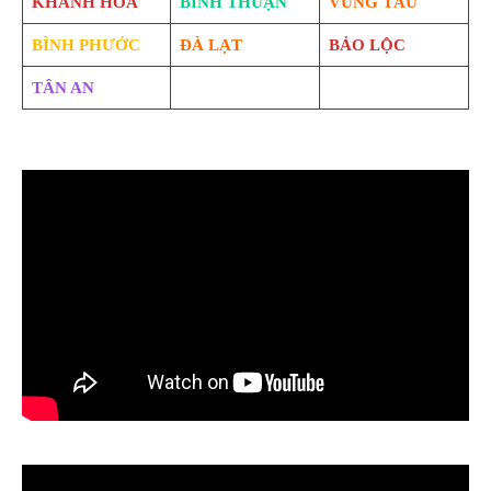
KHÁNH HÒA
BÌNH THUẬN
VŨNG TÀU
BÌNH PHƯỚC
ĐÀ LẠT
BẢO LỘC
TÂN AN