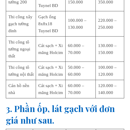
tường 200
150.000
350.000
Tuynel BD
Thi công xây
Gạch ống
100.000 –
220.000 –
gạch tường
8x8x18
130.000
250.000
đinh
Tuynel BD
Thi công tô
Cát sạch + Xi
60.000 –
130.000 –
tường ngoại
măng Holcim
70.000
150.000
thất
Thi công tô
Cát sạch + Xi
50.000 –
100.000 –
tường nội thất
măng Holcim
60.000
120.000
Cán hồ nền
Cát sạch + Xi
60.000 –
120.000 –
nhà
măng Holcim
70.000
140.000
3. Phần ốp, lát gạch với đơn
giá như sau.