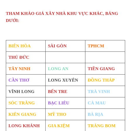
THAM KHẢO GIÁ XÂY NHÀ KHU VỰC KHÁC, BẢNG
DƯỚI:
BIÊN HÒA
SÀI GÒN
TPHCM
THỦ ĐỨC
TÂY NINH
LONG AN
TIỀN GIANG
CẦN THƠ
LONG XUYÊN
ĐỒNG THÁP
VĨNH LONG
BẾN TRE
TRÀ VINH
SÓC TRĂNG
BẠC LIÊU
CÀ MAU
KIÊN GIANG
MỸ THO
BÀ RỊA
LONG KHÁNH
GIA KIỆM
TRẢNG BOM