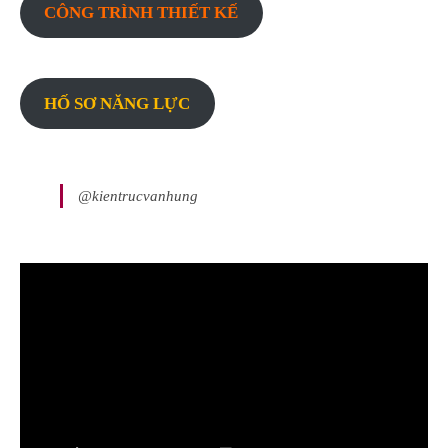
CÔNG TRÌNH THIẾT KẾ
HỐ SƠ NĂNG LỰC
@kientrucvanhung