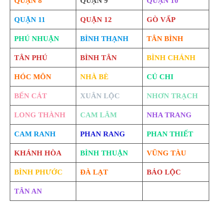
QUẬN 8
QUẬN 9
QUẬN 10
QUẬN 11
QUẬN 12
GÒ VẤP
PHÚ NHUẬN
BÌNH THẠNH
TÂN BÌNH
TÂN PHÚ
BÌNH TÂN
BÌNH CHÁNH
HÓC MÔN
NHÀ BÈ
CỦ CHI
BẾN CÁT
XUÂN LỘC
NHƠN TRẠCH
LONG THÀNH
CAM LÂM
NHA TRANG
CAM RANH
PHAN RANG
PHAN THIẾT
KHÁNH HÒA
BÌNH THUẬN
VŨNG TÀU
BÌNH PHƯỚC
ĐÀ LẠT
BẢO LỘC
TÂN AN