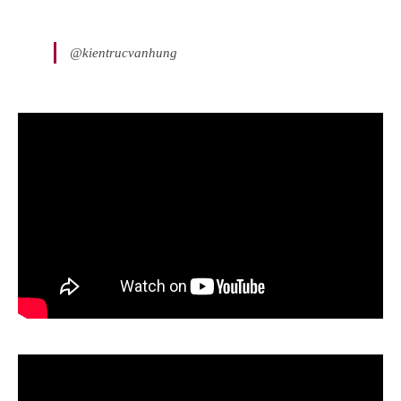
@kientrucvanhung