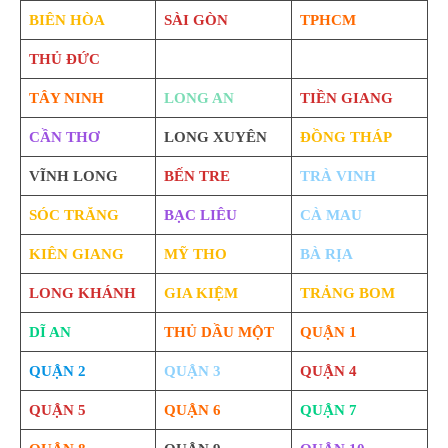
BIÊN HÒA
SÀI GÒN
TPHCM
THỦ ĐỨC
TÂY NINH
LONG AN
TIỀN GIANG
CẦN THƠ
LONG XUYÊN
ĐỒNG THÁP
VĨNH LONG
BẾN TRE
TRÀ VINH
SÓC TRĂNG
BẠC LIÊU
CÀ MAU
KIÊN GIANG
MỸ THO
BÀ RỊA
LONG KHÁNH
GIA KIỆM
TRẢNG BOM
DĨ AN
THỦ DẦU MỘT
QUẬN 1
QUẬN 2
QUẬN 3
QUẬN 4
QUẬN 5
QUẬN 6
QUẬN 7