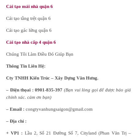
Cải tạo mái nhà quận 6
Cải tạo tầng trệt quận 6
Cải tạo gác lửng quận 6
Cải tạo nhà cấp 4 quận 6
Chúng Tôi Làm Điều Đó Giúp Bạn
Thông Tin Liên Hệ:
Cty TNHH Kiến Trúc – Xây Dựng Văn Hưng.
– Điện thọai :
0901-835-397
(
B
ạn
vui lòng
gọi để được báo giá
chính xác. cảm ơn bạn)
– Email :
congtyvanhungsaigon@gmail.com
– Địa chỉ :
+ VP1 :
Lầu 2, Số 21 Đường Số 7, Cityland (Phan Văn Trị –