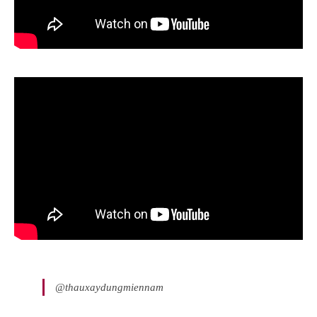
@thauxaydungmiennam