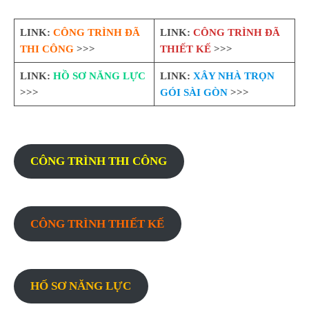
LINK:
CÔNG TRÌNH ĐÃ
LINK:
CÔNG TRÌNH ĐÃ
THI CÔNG
>>>
THIẾT KẾ
>>>
LINK:
HỒ SƠ NĂNG LỰC
LINK:
XÂY NHÀ TRỌN
>>>
GÓI SÀI GÒN
>>>
CÔNG TRÌNH THI CÔNG
CÔNG TRÌNH THIẾT KẾ
HỐ SƠ NĂNG LỰC