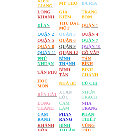
KIÊN
MỸ THO
BÀ RỊA
GIANG
LONG
GIA
TRẢNG
KHÁNH
KIỆM
BOM
THỦ DẦU
DĨ AN
QUẬN 1
MỘT
QUẬN 2
QUẬN 3
QUẬN 4
QUẬN 5
QUẬN 6
QUẬN 7
QUẬN 8
QUẬN 9
QUẬN 10
QUẬN 11
QUẬN 12
GÒ VẤP
PHÚ
BÌNH
TÂN
NHUẬN
THẠNH
BÌNH
BÌNH
BÌNH
TÂN PHÚ
TÂN
CHÁNH
HÓC
NHÀ BÈ
CỦ CHI
MÔN
XUÂN
NHƠN
BẾN CÁT
LỘC
TRẠCH
LONG
CAM
NHA
THÀNH
LÂM
TRANG
CAM
PHAN
PHAN
RANH
RANG
THIẾT
KHÁNH
BÌNH
VŨNG
HÒA
THUẬN
TÀU