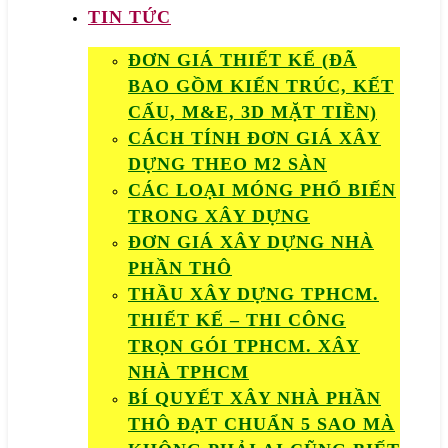
TIN TỨC
ĐƠN GIÁ THIẾT KẾ (ĐÃ
BAO GỒM KIẾN TRÚC, KẾT
CẤU, M&E, 3D MẶT TIỀN)
CÁCH TÍNH ĐƠN GIÁ XÂY
DỰNG THEO M2 SÀN
CÁC LOẠI MÓNG PHỔ BIẾN
TRONG XÂY DỰNG
ĐƠN GIÁ XÂY DỰNG NHÀ
PHẦN THÔ
THẦU XÂY DỰNG TPHCM.
THIẾT KẾ – THI CÔNG
TRỌN GÓI TPHCM. XÂY
NHÀ TPHCM
BÍ QUYẾT XÂY NHÀ PHẦN
THÔ ĐẠT CHUẨN 5 SAO MÀ