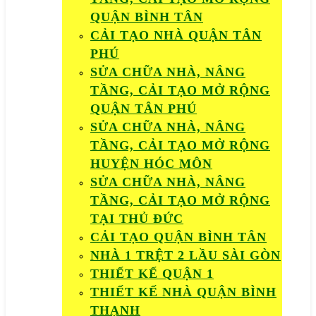
QUẬN BÌNH TÂN
CẢI TẠO NHÀ QUẬN TÂN
PHÚ
SỬA CHỮA NHÀ, NÂNG
TẦNG, CẢI TẠO MỞ RỘNG
QUẬN TÂN PHÚ
SỬA CHỮA NHÀ, NÂNG
TẦNG, CẢI TẠO MỞ RỘNG
HUYỆN HÓC MÔN
SỬA CHỮA NHÀ, NÂNG
TẦNG, CẢI TẠO MỞ RỘNG
TẠI THỦ ĐỨC
CẢI TẠO QUẬN BÌNH TÂN
NHÀ 1 TRỆT 2 LẦU SÀI GÒN
THIẾT KẾ QUẬN 1
THIẾT KẾ NHÀ QUẬN BÌNH
THẠNH