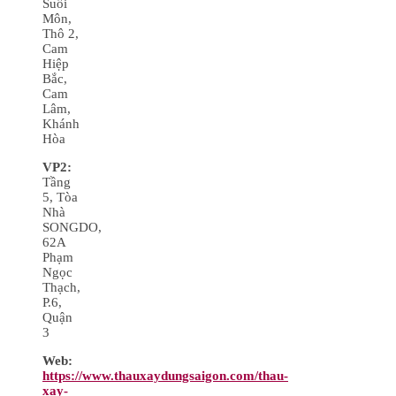
Suối
Môn,
Thô 2,
Cam
Hiệp
Bắc,
Cam
Lâm,
Khánh
Hòa
VP2:
Tầng
5, Tòa
Nhà
SONGDO,
62A
Phạm
Ngọc
Thạch,
P.6,
Quận
3
Web:
https://www.thauxaydungsaigon.com/thau-
xay-