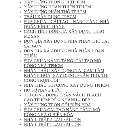
XÂY DỰNG TRỌN GÓI TPHCM
XÂY DỰNG HOÀN THIỆN TPHCM
XÂY DỰNG PHẦN THÔ TPHCM
THẦU XÂY DỰNG TPHCM
SỬA CHỮA – CẢI TẠO – NÂNG TẦNG NHÀ
QUẬN BÌNH THẠNH
CÁCH TÍNH ĐƠN GIÁ XÂY DỰNG THEO
M2 SÀN
ĐƠN GIÁ XÂY DỰNG NHÀ PHẦN THÔ TẠI
SÀI GÒN
ĐƠN GIÁ XÂY DỰNG NHÀ PHẦN HOÀN
THIỆN
SỬA CHỮA NÂNG TẦNG, CẢI TẠO MỞ
RỘNG NHÀ TPHCM
NHẬN THẦU XÂY DỰNG TẠI CAM LÂM
KHÁNH HÒA, XÂY DỰNG PHẦN THÔ, THI
CÔNG TRỌN GÓI
NHÀ THẦU THI CÔNG XÂY DỰNG TPHCM
HỒ SƠ NĂNG LỰC
THI CÔNG ĐÓNG TRẦN VÁCH THẠCH
CAO TPHCM: RẺ – NHANH – ĐẸP
XÂY DỰNG TRỌN GÓI BIÊN HÒA
SỬA CHỮA CẢI TẠO NÂNG TẦNG MỞ
RỘNG NHÀ Ở BIÊN HÒA
NHÀ 1 TRỆT 2 LẦU SÀI GÒN
NHÀ 1 TRỆT 1 LẦU SÀI GÒN