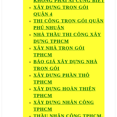
KHÔNG PHẢI AI CŨNG BIẾT
XÂY DỰNG TRỌN GÓI
QUẬN 4
THI CÔNG TRỌN GÓI QUẬN
PHÚ NHUẬN
NHÀ THẦU THI CÔNG XÂY
DỰNG TPHCM
XÂY NHÀ TRỌN GÓI
TPHCM
BÁO GIÁ XÂY DỰNG NHÀ
TRỌN GÓI
XÂY DỰNG PHẦN THÔ
TPHCM
XÂY DỰNG HOÀN THIỆN
TPHCM
XÂY DỰNG NHÂN CÔNG
TPHCM
THẦU NHÂN CÔNG TPHCM.