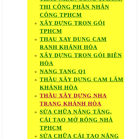
THI CÔNG PHẦN NHÂN
CÔNG TPHCM
XÂY DỰNG TRỌN GÓI
TPHCM
THAU XAY DUNG CAM
RANH KHÁNH HÒA
XÂY DỰNG TRỌN GÓI BIÊN
HÒA
NANG TANG Q1
THẦU XÂY DỰNG CAM LÂM
KHÁNH HÒA
THẦU XÂY DỰNG NHA
TRANG KHÁNH HÒA
SỬA CHỮA NÂNG TẦNG,
CẢI TẠO MỞ RỘNG NHÀ
TPHCM
SỬA CHỮA CẢI TẠO NÂNG