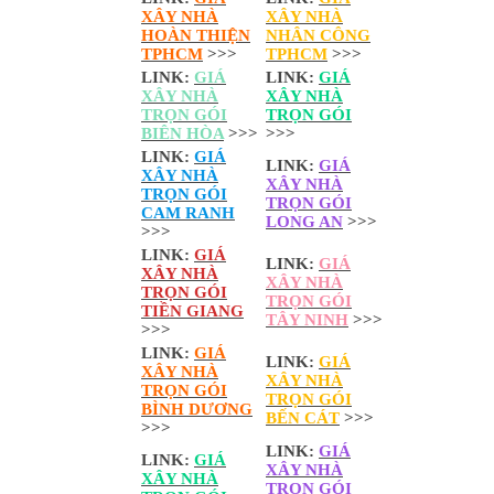
XÂY NHÀ
XÂY NHÀ
HOÀN THIỆN
NHÂN CÔNG
TPHCM
>>>
TPHCM
>>>
LINK:
GIÁ
LINK:
GIÁ
XÂY NHÀ
XÂY NHÀ
TRỌN GÓI
TRỌN GÓI
BIÊN HÒA
>>>
>>>
LINK:
GIÁ
LINK:
GIÁ
XÂY NHÀ
XÂY NHÀ
TRỌN GÓI
TRỌN GÓI
CAM RANH
LONG AN
>>>
>>>
LINK:
GIÁ
LINK:
GIÁ
XÂY NHÀ
XÂY NHÀ
TRỌN GÓI
TRỌN GÓI
TIỀN GIANG
TÂY NINH
>>>
>>>
LINK:
GIÁ
LINK:
GIÁ
XÂY NHÀ
XÂY NHÀ
TRỌN GÓI
TRỌN GÓI
BÌNH DƯƠNG
BẾN CÁT
>>>
>>>
LINK:
GIÁ
LINK:
GIÁ
XÂY NHÀ
XÂY NHÀ
TRỌN GÓI