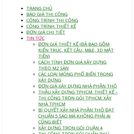
TRANG CHỦ
BÁO GIÁ THI CÔNG
CÔNG TRÌNH THI CÔNG
CÔNG TRÌNH THIẾT KẾ
ĐƠN GIÁ CHI TIẾT
TIN TỨC
ĐƠN GIÁ THIẾT KẾ (ĐÃ BAO GỒM
KIẾN TRÚC, KẾT CẤU, M&E, 3D MẶT
TIỀN)
CÁCH TÍNH ĐƠN GIÁ XÂY DỰNG
THEO M2 SÀN
CÁC LOẠI MÓNG PHỔ BIẾN TRONG
XÂY DỰNG
ĐƠN GIÁ XÂY DỰNG NHÀ PHẦN THÔ
THẦU XÂY DỰNG TPHCM. THIẾT KẾ –
THI CÔNG TRỌN GÓI TPHCM. XÂY
NHÀ TPHCM
BÍ QUYẾT XÂY NHÀ PHẦN THÔ ĐẠT
CHUẨN 5 SAO MÀ KHÔNG PHẢI AI
CŨNG BIẾT
XÂY DỰNG TRỌN GÓI QUẬN 4
THI CÔNG TRỌN GÓI QUẬN PHÚ