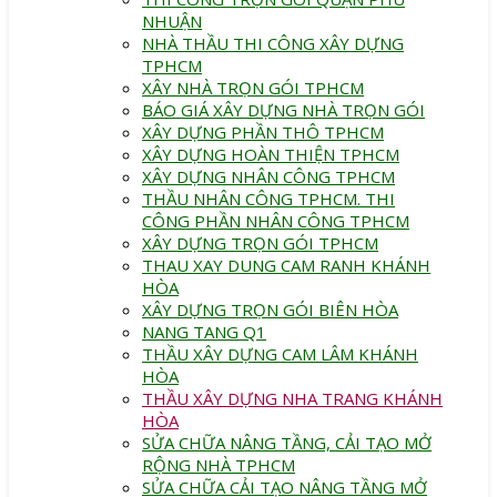
NHUẬN
NHÀ THẦU THI CÔNG XÂY DỰNG
TPHCM
XÂY NHÀ TRỌN GÓI TPHCM
BÁO GIÁ XÂY DỰNG NHÀ TRỌN GÓI
XÂY DỰNG PHẦN THÔ TPHCM
XÂY DỰNG HOÀN THIỆN TPHCM
XÂY DỰNG NHÂN CÔNG TPHCM
THẦU NHÂN CÔNG TPHCM. THI
CÔNG PHẦN NHÂN CÔNG TPHCM
XÂY DỰNG TRỌN GÓI TPHCM
THAU XAY DUNG CAM RANH KHÁNH
HÒA
XÂY DỰNG TRỌN GÓI BIÊN HÒA
NANG TANG Q1
THẦU XÂY DỰNG CAM LÂM KHÁNH
HÒA
THẦU XÂY DỰNG NHA TRANG KHÁNH
HÒA
SỬA CHỮA NÂNG TẦNG, CẢI TẠO MỞ
RỘNG NHÀ TPHCM
SỬA CHỮA CẢI TẠO NÂNG TẦNG MỞ