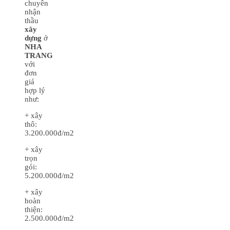
chuyên
nhận
thầu
xây
dựng
ở
NHA
TRANG
với
đơn
giá
hợp lý
như:
+ xây
thô:
3.200.000đ/m2
+ xây
trọn
gói:
5.200.000đ/m2
+ xây
hoàn
thiện:
2.500.000đ/m2