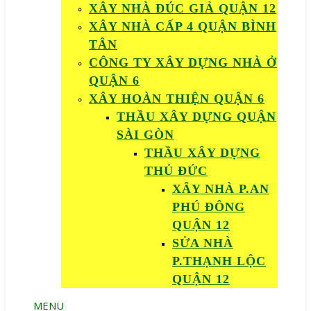
XÂY NHÀ ĐÚC GIẢ QUẬN 12
XÂY NHÀ CẤP 4 QUẬN BÌNH
TÂN
CÔNG TY XÂY DỰNG NHÀ Ở
QUẬN 6
XÂY HOÀN THIỆN QUẬN 6
THẦU XÂY DỰNG QUẬN
SÀI GÒN
THẦU XÂY DỰNG
THỦ ĐỨC
XÂY NHÀ P.AN
PHÚ ĐÔNG
QUẬN 12
SỬA NHÀ
P.THẠNH LỘC
QUẬN 12
MENU