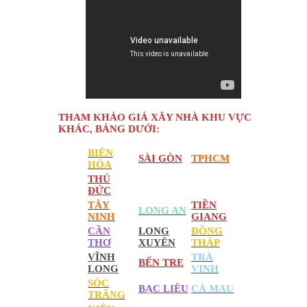
THAM KHẢO GIÁ XÂY NHÀ KHU VỰC
KHÁC, BẢNG DƯỚI:
BIÊN
SÀI GÒN
TPHCM
HÒA
THỦ
ĐỨC
TÂY
TIỀN
LONG AN
NINH
GIANG
CẦN
LONG
ĐỒNG
THƠ
XUYÊN
THÁP
VĨNH
TRÀ
BẾN TRE
LONG
VINH
SÓC
BẠC LIÊU
CÀ MAU
TRĂNG