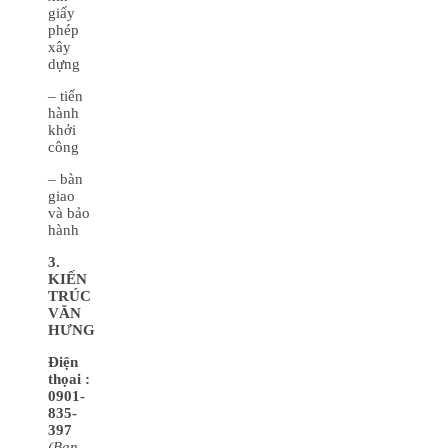
giấy
phép
xây
dựng
– tiến
hành
khởi
công
– bàn
giao
và bảo
hành
3.
KIẾN
TRÚC
VĂN
HƯNG
Điện
thọai :
0901-
835-
397
(
B
ạn