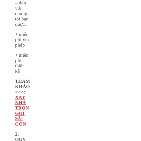
– đến
với
chúng
tôi bạn
được:
+ miễn
phí xin
phép
+ miễn
phí
thiết
kế
THAM
KHẢO
>>>:
XÂY
NHÀ
TRỌN
GÓI
SÀI
GÒN
2.
QUY