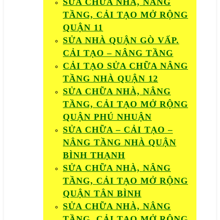
SỬA CHỮA NHÀ, NÂNG
TẦNG, CẢI TẠO MỞ RỘNG
QUẬN 11
SỬA NHÀ QUẬN GÒ VẤP.
CẢI TẠO – NÂNG TẦNG
CẢI TẠO SỬA CHỮA NÂNG
TẦNG NHÀ QUẬN 12
SỬA CHỮA NHÀ, NÂNG
TẦNG, CẢI TẠO MỞ RỘNG
QUẬN PHÚ NHUẬN
SỬA CHỮA – CẢI TẠO –
NÂNG TẦNG NHÀ QUẬN
BÌNH THẠNH
SỬA CHỮA NHÀ, NÂNG
TẦNG, CẢI TẠO MỞ RỘNG
QUẬN TÂN BÌNH
SỬA CHỮA NHÀ, NÂNG
TẦNG, CẢI TẠO MỞ RỘNG