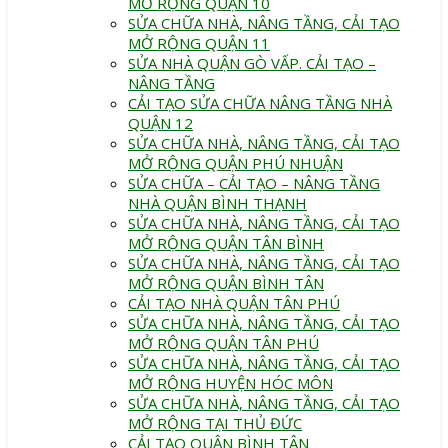
MỞ RỘNG QUẬN 10
SỬA CHỮA NHÀ, NÂNG TẦNG, CẢI TẠO
MỞ RỘNG QUẬN 11
SỬA NHÀ QUẬN GÒ VẤP. CẢI TẠO –
NÂNG TẦNG
CẢI TẠO SỬA CHỮA NÂNG TẦNG NHÀ
QUẬN 12
SỬA CHỮA NHÀ, NÂNG TẦNG, CẢI TẠO
MỞ RỘNG QUẬN PHÚ NHUẬN
SỬA CHỮA – CẢI TẠO – NÂNG TẦNG
NHÀ QUẬN BÌNH THẠNH
SỬA CHỮA NHÀ, NÂNG TẦNG, CẢI TẠO
MỞ RỘNG QUẬN TÂN BÌNH
SỬA CHỮA NHÀ, NÂNG TẦNG, CẢI TẠO
MỞ RỘNG QUẬN BÌNH TÂN
CẢI TẠO NHÀ QUẬN TÂN PHÚ
SỬA CHỮA NHÀ, NÂNG TẦNG, CẢI TẠO
MỞ RỘNG QUẬN TÂN PHÚ
SỬA CHỮA NHÀ, NÂNG TẦNG, CẢI TẠO
MỞ RỘNG HUYỆN HÓC MÔN
SỬA CHỮA NHÀ, NÂNG TẦNG, CẢI TẠO
MỞ RỘNG TẠI THỦ ĐỨC
CẢI TẠO QUẬN BÌNH TÂN