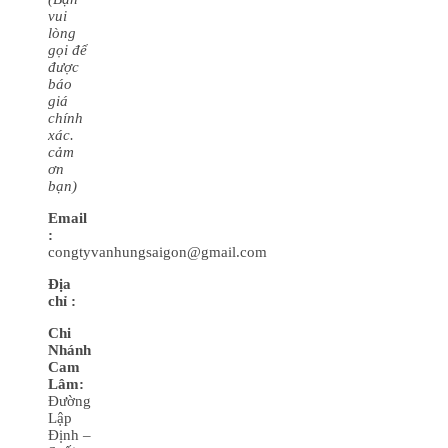
vui
lòng
gọi để
được
báo
giá
chính
xác.
cảm
ơn
bạn)
Email
:
congtyvanhungsaigon@gmail.com
Địa
chỉ :
Chi
Nhánh
Cam
Lâm:
Đường
Lập
Định –