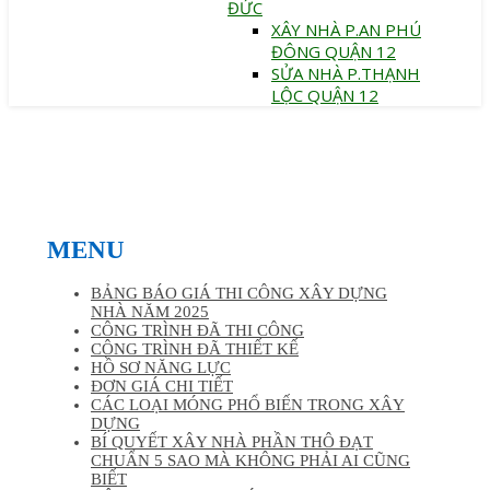
ĐỨC
XÂY NHÀ P.AN PHÚ
ĐÔNG QUẬN 12
SỬA NHÀ P.THẠNH
LỘC QUẬN 12
MENU
BẢNG BÁO GIÁ THI CÔNG XÂY DỰNG
NHÀ NĂM 2025
CÔNG TRÌNH ĐÃ THI CÔNG
CÔNG TRÌNH ĐÃ THIẾT KẾ
HỒ SƠ NĂNG LỰC
ĐƠN GIÁ CHI TIẾT
CÁC LOẠI MÓNG PHỔ BIẾN TRONG XÂY
DỰNG
BÍ QUYẾT XÂY NHÀ PHẦN THÔ ĐẠT
CHUẨN 5 SAO MÀ KHÔNG PHẢI AI CŨNG
BIẾT