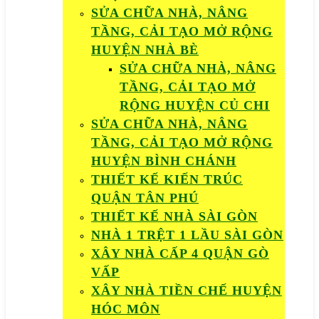
SỬA CHỮA NHÀ, NÂNG
TẦNG, CẢI TẠO MỞ RỘNG
HUYỆN NHÀ BÈ
SỬA CHỮA NHÀ, NÂNG
TẦNG, CẢI TẠO MỞ
RỘNG HUYỆN CỦ CHI
SỬA CHỮA NHÀ, NÂNG
TẦNG, CẢI TẠO MỞ RỘNG
HUYỆN BÌNH CHÁNH
THIẾT KẾ KIẾN TRÚC
QUẬN TÂN PHÚ
THIẾT KẾ NHÀ SÀI GÒN
NHÀ 1 TRỆT 1 LẦU SÀI GÒN
XÂY NHÀ CẤP 4 QUẬN GÒ
VẤP
XÂY NHÀ TIỀN CHẾ HUYỆN
HÓC MÔN