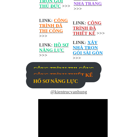
TRỌN GÓI
NHA TRANG
THỦ ĐỨC
>>>
>>>
LINK:
CÔNG
LINK:
CÔNG
TRÌNH ĐÃ
TRÌNH ĐÃ
THI CÔNG
THIẾT KẾ
>>>
>>>
LINK:
XÂY
LINK:
HỒ SƠ
NHÀ TRỌN
NĂNG LỰC
GÓI SÀI GÒN
>>>
>>>
CÔNG TRÌNH THI CÔNG
CÔNG TRÌNH THIẾT KẾ
HỐ SƠ NĂNG LỰC
@kientrucvanhung