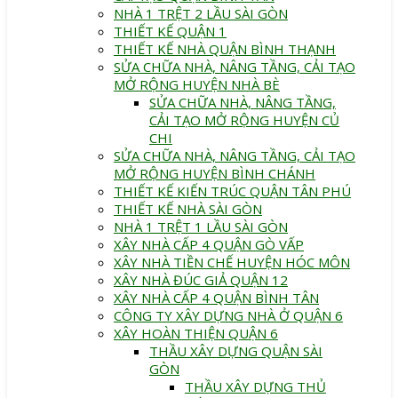
NHÀ 1 TRỆT 2 LẦU SÀI GÒN
THIẾT KẾ QUẬN 1
THIẾT KẾ NHÀ QUẬN BÌNH THẠNH
SỬA CHỮA NHÀ, NÂNG TẦNG, CẢI TẠO
MỞ RỘNG HUYỆN NHÀ BÈ
SỬA CHỮA NHÀ, NÂNG TẦNG,
CẢI TẠO MỞ RỘNG HUYỆN CỦ
CHI
SỬA CHỮA NHÀ, NÂNG TẦNG, CẢI TẠO
MỞ RỘNG HUYỆN BÌNH CHÁNH
THIẾT KẾ KIẾN TRÚC QUẬN TÂN PHÚ
THIẾT KẾ NHÀ SÀI GÒN
NHÀ 1 TRỆT 1 LẦU SÀI GÒN
XÂY NHÀ CẤP 4 QUẬN GÒ VẤP
XÂY NHÀ TIỀN CHẾ HUYỆN HÓC MÔN
XÂY NHÀ ĐÚC GIẢ QUẬN 12
XÂY NHÀ CẤP 4 QUẬN BÌNH TÂN
CÔNG TY XÂY DỰNG NHÀ Ở QUẬN 6
XÂY HOÀN THIỆN QUẬN 6
THẦU XÂY DỰNG QUẬN SÀI
GÒN
THẦU XÂY DỰNG THỦ