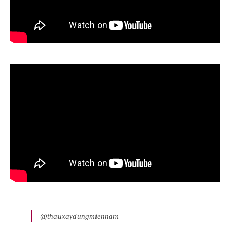
@thauxaydungmiennam