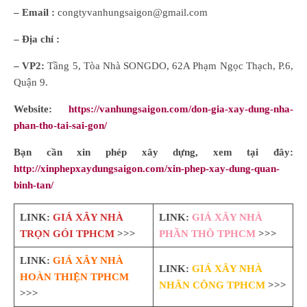
– Email :
congtyvanhungsaigon@gmail.com
– Địa chỉ :
– VP2:
Tầng 5, Tòa Nhà SONGDO, 62A Phạm Ngọc Thạch, P.6,
Quận 9.
Website:
https://vanhungsaigon.com/don-gia-xay-dung-nha-
phan-tho-tai-sai-gon/
Bạn cần xin phép xây dựng, xem tại đây:
http://xinphepxaydungsaigon.com/xin-phep-xay-dung-quan-
binh-tan/
LINK:
GIÁ XÂY NHÀ
LINK:
GIÁ XÂY NHÀ
TRỌN GÓI TPHCM
>>>
PHẦN THÔ TPHCM
>>>
LINK:
GIÁ XÂY NHÀ
LINK:
GIÁ XÂY NHÀ
HOÀN THIỆN TPHCM
NHÂN CÔNG TPHCM
>>>
>>>