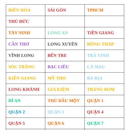
BIÊN HÒA
SÀI GÒN
TPHCM
THỦ ĐỨC
TÂY NINH
LONG AN
TIỀN GIANG
CẦN THƠ
LONG XUYÊN
ĐỒNG THÁP
VĨNH LONG
BẾN TRE
TRÀ VINH
SÓC TRĂNG
BẠC LIÊU
CÀ MAU
KIÊN GIANG
MỸ THO
BÀ RỊA
LONG KHÁNH
GIA KIỆM
TRẢNG BOM
DĨ AN
THỦ DẦU MỘT
QUẬN 1
QUẬN 2
QUẬN 3
QUẬN 4
QUẬN 5
QUẬN 6
QUẬN 7