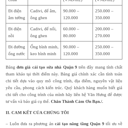
Đi điện
Cadivi, đế âm,
90.000 –
250.000 –
âm tường
ông ghen
120.000
350.000
Đi điện
Cadivi, đế nổi,
60.000 –
200.000 –
nồi
ông ghen
80.000
270.000
Đi đường
Ống bình minh,
90.000 –
250.000 –
ống nước
keo bình minh
120.000
350.000
Bảng
đơn giá cải tạo sửa nhà Quận 9
trên đây mang tính chất
tham khảo tại thời điểm này. Bảng giá chính xác cần tính toán
chi tiết dựa vào quy mô công trình, địa điểm, nguyên vật liệu
yêu cầu, phong cách kiến trúc. Quý khách hàng muốn biết giá
chi tiết cho công trình của mình hãy liên hệ Văn Hưng để được
tư vấn và báo giá cụ thể.
Chân Thành Cảm Ơn Bạn./.
II. CAM KẾT CỦA CHÚNG TÔI
– Luôn đưa ra phương án
cải tạo nâng tầng Quận 9
tối ưu về