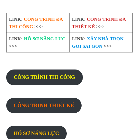
LINK:
CÔNG TRÌNH ĐÃ
LINK:
CÔNG TRÌNH ĐÃ
THI CÔNG
>>>
THIẾT KẾ
>>>
LINK:
HỒ SƠ NĂNG LỰC
LINK:
XÂY NHÀ TRỌN
>>>
GÓI SÀI GÒN
>>>
CÔNG TRÌNH THI CÔNG
CÔNG TRÌNH THIẾT KẾ
HỐ SƠ NĂNG LỰC