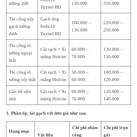
tường 200
150.000
350.000
Tuynel BD
Thi công xây
Gạch ống
100.000 –
220.000 –
gạch tường
8x8x18
130.000
250.000
đinh
Tuynel BD
Thi công tô
Cát sạch + Xi
60.000 –
130.000 –
tường ngoại
măng Holcim
70.000
150.000
thất
Thi công tô
Cát sạch + Xi
50.000 –
100.000 –
tường nội thất
măng Holcim
60.000
120.000
Cán hồ nền
Cát sạch + Xi
60.000 –
120.000 –
nhà
măng Holcim
70.000
140.000
3. Phần ốp, lát gạch với đơn giá như sau.
Chi phí nhân
Chi phí trọn
Hạng mục
Vật liệu
công
gói