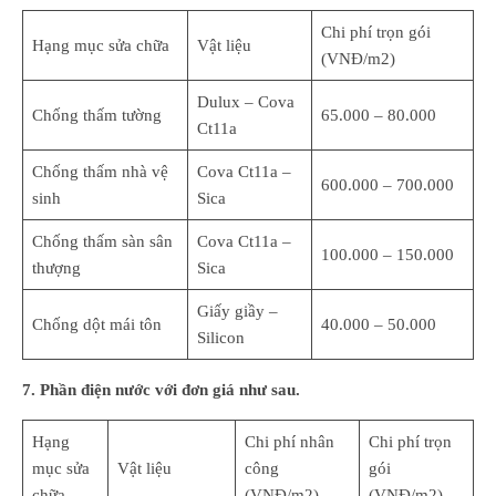
Chi phí trọn gói
Hạng mục sửa chữa
Vật liệu
(VNĐ/m2)
Dulux – Cova
Chống thấm tường
65.000 – 80.000
Ct11a
Chống thấm nhà vệ
Cova Ct11a –
600.000 – 700.000
sinh
Sica
Chống thấm sàn sân
Cova Ct11a –
100.000 – 150.000
thượng
Sica
Giấy giầy –
Chống dột mái tôn
40.000 – 50.000
Silicon
7. Phần điện nước với đơn giá như sau.
Hạng
Chi phí nhân
Chi phí trọn
mục sửa
Vật liệu
công
gói
chữa
(VNĐ/m2)
(VNĐ/m2)