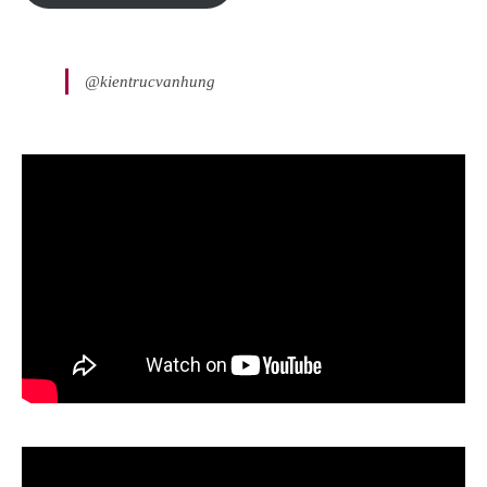
@kientrucvanhung