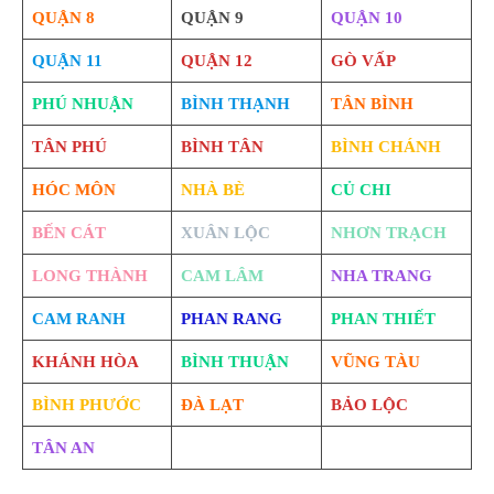
QUẬN 8
QUẬN 9
QUẬN 10
QUẬN 11
QUẬN 12
GÒ VẤP
PHÚ NHUẬN
BÌNH THẠNH
TÂN BÌNH
TÂN PHÚ
BÌNH TÂN
BÌNH CHÁNH
HÓC MÔN
NHÀ BÈ
CỦ CHI
BẾN CÁT
XUÂN LỘC
NHƠN TRẠCH
LONG THÀNH
CAM LÂM
NHA TRANG
CAM RANH
PHAN RANG
PHAN THIẾT
KHÁNH HÒA
BÌNH THUẬN
VŨNG TÀU
BÌNH PHƯỚC
ĐÀ LẠT
BẢO LỘC
TÂN AN