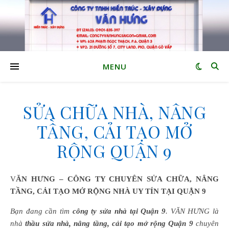
MENU
SỬA CHỮA NHÀ, NÂNG
TẦNG, CẢI TẠO MỞ
RỘNG QUẬN 9
VĂN HƯNG – CÔNG TY CHUYÊN SỬA CHỮA, NÂNG
TẦNG, CẢI TẠO MỞ RỘNG NHÀ UY TÍN TẠI QUẬN 9
Bạn đang cần tìm
công ty sửa nhà tại Quận 9
. VĂN HƯNG là
nhà
thầu sửa nhà, nâng tầng, cải tạo mở rộng Quận 9
chuyên