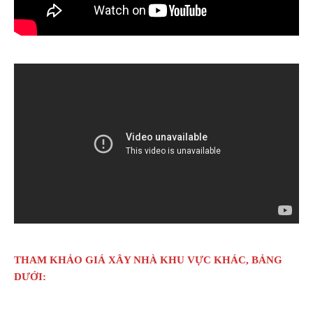
THAM KHẢO GIÁ XÂY NHÀ KHU VỰC KHÁC, BẢNG
DƯỚI: