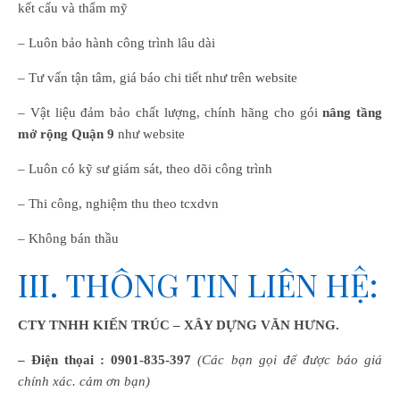
kết cấu và thẩm mỹ
– Luôn bảo hành công trình lâu dài
– Tư vấn tận tâm, giá báo chi tiết như trên website
– Vật liệu đảm bảo chất lượng, chính hãng cho gói
nâng tầng
mở rộng Quận 9
như website
– Luôn có kỹ sư giám sát, theo dõi công trình
– Thi công, nghiệm thu theo tcxdvn
– Không bán thầu
III. THÔNG TIN LIÊN HỆ:
CTY TNHH KIẾN TRÚC – XÂY DỰNG VĂN HƯNG.
– Điện thọai :
0901-835-397
(Các bạn gọi để được báo giá
chính xác. cảm ơn bạn)