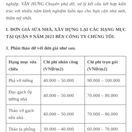
nghiệp. VĂN HƯNG Chuyên phá dỡ, xử lý kết cấu kết hợp kiến
trúc với nhiều năm kinh nghiệm luôn tạo cho bạn căn nhà mới,
thẩm mỹ nhất.
I
. ĐƠN GIÁ SỬA NHÀ, XÂY DỰNG LẠI CÁC HẠNG MỤC
TẠI QUẬN 9 NĂM 2023 BÊN CÔNG TY CHÚNG TÔI.
1. Phần tháo dỡ với đơn giá như sau.
Hạng mục sửa
Chi phí nhân công
Chi phí trọn gói
chữa
(VNĐ/m2)
(VNĐ/m2)
Phá vỡ tường
40.000 – 50.000
90.000 – 100.000
Đục gạch ốp
40.000 – 50.000
70.000 – 80.000
tường nhà
Tháo vỡ gạch
40.000 – 50.000
70.000 – 80.000
nền nhà
Tháo la phông
30.000 – 40.000
60.000 – 70.000