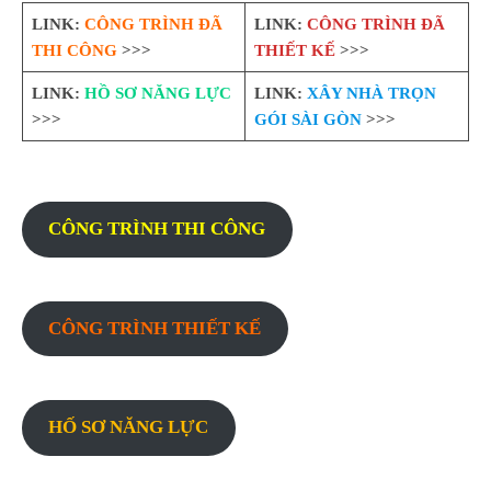
LINK:
CÔNG TRÌNH ĐÃ
LINK:
CÔNG TRÌNH ĐÃ
THI CÔNG
>>>
THIẾT KẾ
>>>
LINK:
HỒ SƠ NĂNG LỰC
LINK:
XÂY NHÀ TRỌN
>>>
GÓI SÀI GÒN
>>>
CÔNG TRÌNH THI CÔNG
CÔNG TRÌNH THIẾT KẾ
HỐ SƠ NĂNG LỰC