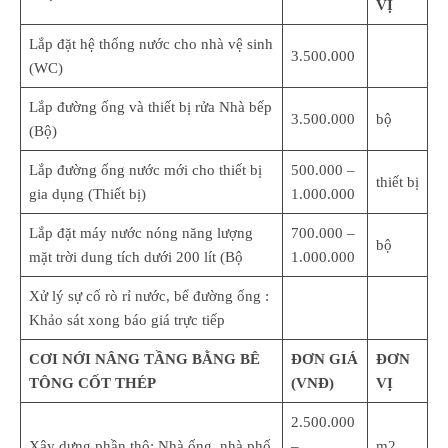
VỊ
Lắp đặt hệ thống nước cho nhà vệ sinh
3.500.000
(WC)
Lắp đường ống và thiết bị rửa Nhà bếp
3.500.000
bộ
(Bộ)
Lắp đường ống nước mới cho thiết bị
500.000 –
thiết bị
gia dụng (Thiết bị)
1.000.000
Lắp đặt máy nước nóng năng lượng
700.000 –
bộ
mặt trời dung tích dưới 200 lít (Bộ
1.000.000
Xử lý sự cố rò rỉ nước, bể đường ống :
Khảo sát xong báo giá trực tiếp
CƠI NỚI NÂNG TẦNG BẰNG BÊ
ĐƠN GIÁ
ĐƠN
TÔNG CỐT THÉP
(VNĐ)
VỊ
2.500.000
Xây dựng phần thô: Nhà ống, nhà phố
–
m2