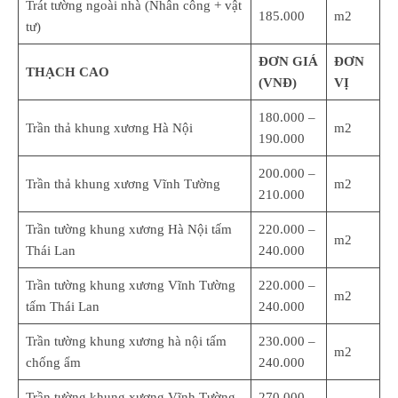
Trát tường ngoài nhà (Nhân công + vật
185.000
m2
tư)
ĐƠN GIÁ
ĐƠN
THẠCH CAO
(VNĐ)
VỊ
180.000 –
Trần thả khung xương Hà Nội
m2
190.000
200.000 –
Trần thả khung xương Vĩnh Tường
m2
210.000
Trần tường khung xương Hà Nội tấm
220.000 –
m2
Thái Lan
240.000
Trần tường khung xương Vĩnh Tường
220.000 –
m2
tấm Thái Lan
240.000
Trần tường khung xương hà nội tấm
230.000 –
m2
chống ẩm
240.000
Trần tường khung xương Vĩnh Tường
270.000 –