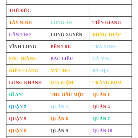
THỦ ĐỨC
TÂY NINH
LONG AN
TIỀN GIANG
CẦN THƠ
LONG XUYÊN
ĐỒNG THÁP
VĨNH LONG
BẾN TRE
TRÀ VINH
SÓC TRĂNG
BẠC LIÊU
CÀ MAU
KIÊN GIANG
MỸ THO
BÀ RỊA
LONG KHÁNH
GIA KIỆM
TRẢNG BOM
DĨ AN
THỦ DẦU MỘT
QUẬN 1
QUẬN 2
QUẬN 3
QUẬN 4
QUẬN 5
QUẬN 6
QUẬN 7
QUẬN 8
QUẬN 9
QUẬN 10