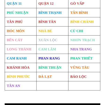
QUẬN 11
QUẬN 12
GÒ VẤP
PHÚ NHUẬN
BÌNH THẠNH
TÂN BÌNH
TÂN PHÚ
BÌNH TÂN
BÌNH CHÁNH
HÓC MÔN
NHÀ BÈ
CỦ CHI
BẾN CÁT
XUÂN LỘC
NHƠN TRẠCH
LONG THÀNH
CAM LÂM
NHA TRANG
CAM RANH
PHAN RANG
PHAN THIẾT
KHÁNH HÒA
BÌNH THUẬN
VŨNG TÀU
BÌNH PHƯỚC
ĐÀ LẠT
BẢO LỘC
TÂN AN