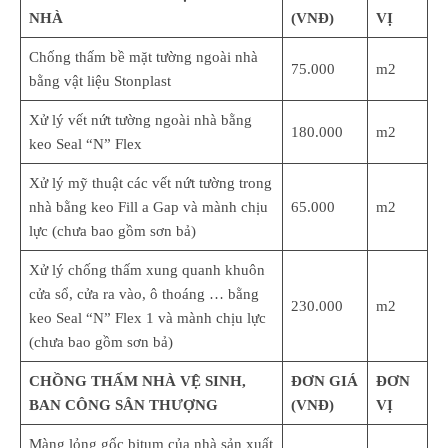
NHÀ
(VNĐ)
VỊ
Chống thấm bề mặt tường ngoài nhà
75.000
m2
bằng vật liệu Stonplast
Xử lý vết nứt tường ngoài nhà bằng
180.000
m2
keo Seal “N” Flex
Xử lý mỹ thuật các vết nứt tường trong
nhà bằng keo Fill a Gap và mành chịu
65.000
m2
lực (chưa bao gồm sơn bả)
Xử lý chống thấm xung quanh khuôn
cửa sổ, cửa ra vào, ô thoáng … bằng
230.000
m2
keo Seal “N” Flex 1 và mành chịu lực
(chưa bao gồm sơn bả)
CHỒNG THẤM NHÀ VỆ SINH,
ĐƠN GIÁ
ĐƠN
BAN CÔNG SÂN THƯỢNG
(VNĐ)
VỊ
Màng lỏng gốc bitum của nhà sản xuất