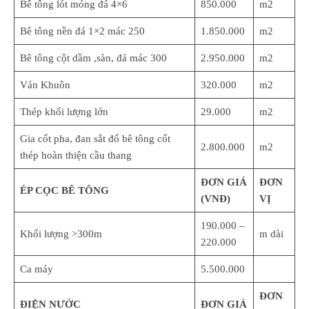
Bê tông lót móng đá 4×6
850.000
m2
Bê tông nền đá 1×2 mác 250
1.850.000
m2
Bê tông cột dầm ,sàn, đá mác 300
2.950.000
m2
Ván Khuôn
320.000
m2
Thép khối lượng lớn
29.000
m2
Gia cốt pha, đan sắt đổ bê tông cốt
2.800.000
m2
thép hoàn thiện cầu thang
ĐƠN GIÁ
ĐƠN
ÉP CỌC BÊ TÔNG
(VNĐ)
VỊ
190.000 –
Khối lượng >300m
m dài
220.000
Ca máy
5.500.000
ĐƠN
ĐIỆN NƯỚC
ĐƠN GIÁ