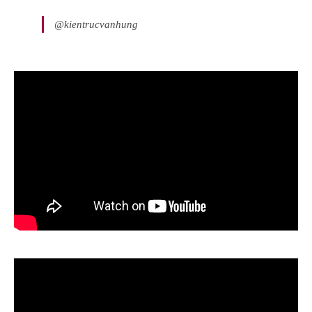
@kientrucvanhung