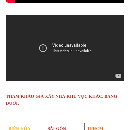
THAM KHẢO GIÁ XÂY NHÀ KHU VỰC KHÁC, BẢNG
DƯỚI:
BIÊN HÒA
SÀI GÒN
TPHCM