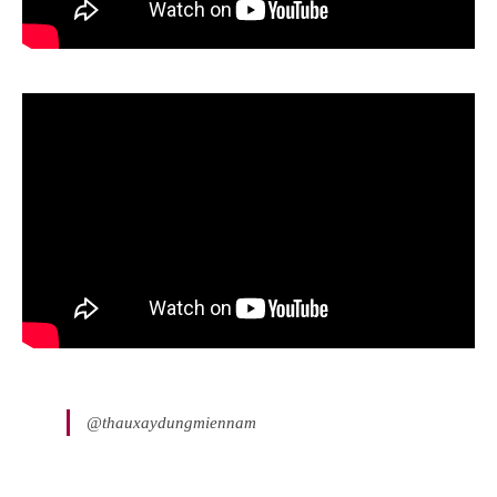
@thauxaydungmiennam