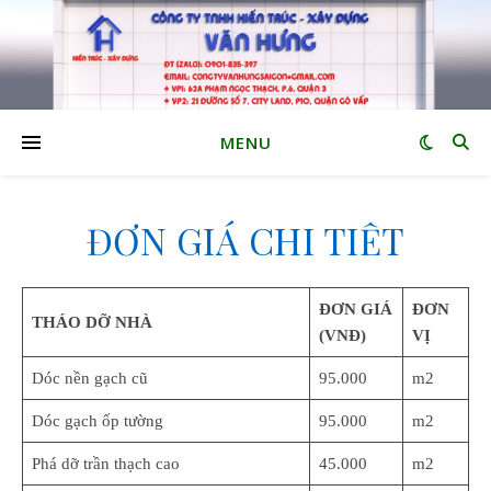
MENU
ĐƠN GIÁ CHI TIẾT
ĐƠN GIÁ
ĐƠN
THÁO DỠ NHÀ
(VNĐ)
VỊ
Dóc nền gạch cũ
95.000
m2
Dóc gạch ốp tường
95.000
m2
Phá dỡ trần thạch cao
45.000
m2