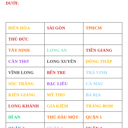
DƯỚI:
BIÊN HÒA
SÀI GÒN
TPHCM
THỦ ĐỨC
TÂY NINH
LONG AN
TIỀN GIANG
CẦN THƠ
LONG XUYÊN
ĐỒNG THÁP
VĨNH LONG
BẾN TRE
TRÀ VINH
SÓC TRĂNG
BẠC LIÊU
CÀ MAU
KIÊN GIANG
MỸ THO
BÀ RỊA
LONG KHÁNH
GIA KIỆM
TRẢNG BOM
DĨ AN
THỦ DẦU MỘT
QUẬN 1