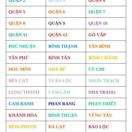
QUẬN 2
QUẬN 3
QUẬN 4
QUẬN 5
QUẬN 6
QUẬN 7
QUẬN 8
QUẬN 9
QUẬN 10
QUẬN 11
QUẬN 12
GÒ VẤP
PHÚ NHUẬN
BÌNH THẠNH
TÂN BÌNH
TÂN PHÚ
BÌNH TÂN
BÌNH CHÁNH
HÓC MÔN
NHÀ BÈ
CỦ CHI
BẾN CÁT
XUÂN LỘC
NHƠN TRẠCH
LONG THÀNH
CAM LÂM
NHA TRANG
CAM RANH
PHAN RANG
PHAN THIẾT
KHÁNH HÒA
BÌNH THUẬN
VŨNG TÀU
BÌNH PHƯỚC
ĐÀ LẠT
BẢO LỘC