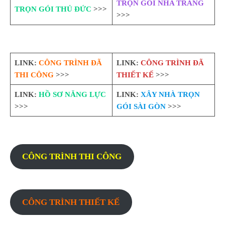
TRỌN GÓI NHA TRANG
TRỌN GÓI THỦ ĐỨC
>>>
>>>
LINK:
CÔNG TRÌNH ĐÃ
LINK:
CÔNG TRÌNH ĐÃ
THI CÔNG
>>>
THIẾT KẾ
>>>
LINK:
HỒ SƠ NĂNG LỰC
LINK:
XÂY NHÀ TRỌN
>>>
GÓI SÀI GÒN
>>>
CÔNG TRÌNH THI CÔNG
CÔNG TRÌNH THIẾT KẾ