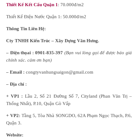
Thiết Kế Kết Cấu Quận 1
: 70.000đ/m2
Thiết Kế Điện Nước Quận 1: 50.000đ/m2
Thông Tin Liên Hệ:
Cty TNHH Kiến Trúc – Xây Dựng Văn Hưng.
– Điện thọai :
0901-835-397
(
B
ạn
vui lòng
gọi để được báo giá
chính xác. cảm ơn bạn)
– Email :
congtyvanhungsaigon@gmail.com
– Địa chỉ :
+ VP1 :
Lầu 2, Số 21 Đường Số 7, Cityland (Phan Văn Trị –
Thống Nhất), P.10, Quận Gò Vấp
+ VP2:
Tầng 5, Tòa Nhà SONGDO, 62A Phạm Ngọc Thạch, P.6,
Quận 3.
Website: