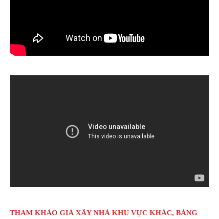
THAM KHẢO GIÁ XÂY NHÀ KHU VỰC KHÁC, BẢNG