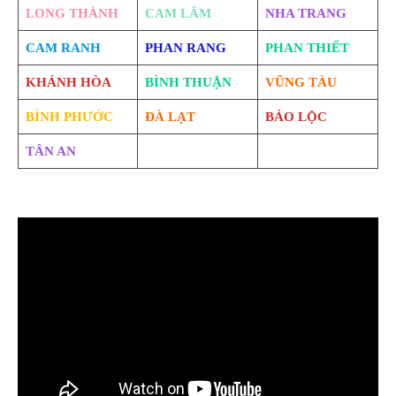
LONG THÀNH
CAM LÂM
NHA TRANG
CAM RANH
PHAN RANG
PHAN THIẾT
KHÁNH HÒA
BÌNH THUẬN
VŨNG TÀU
BÌNH PHƯỚC
ĐÀ LẠT
BẢO LỘC
TÂN AN