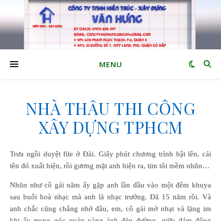
MENU
NHÀ THẦU THI CÔNG
XÂY DỰNG TPHCM
Trưa ngồi duyệt file ở Đài. Giây phút chương trình bật lên, cái
tên đó xuất hiện, rồi gương mặt anh hiện ra, tim tôi mềm nhũn…
Nhũn như cô gái năm ấy gặp anh lần đầu vào một đêm khuya
sau buổi hoà nhạc mà anh là nhạc trưởng. Đã 15 năm rồi. Và
anh chắc cũng chẳng nhớ đâu, em, cô gái mờ nhạt và lặng im
khi ấy trong góc quán vàng ánh đèn đường, giữa đám đông