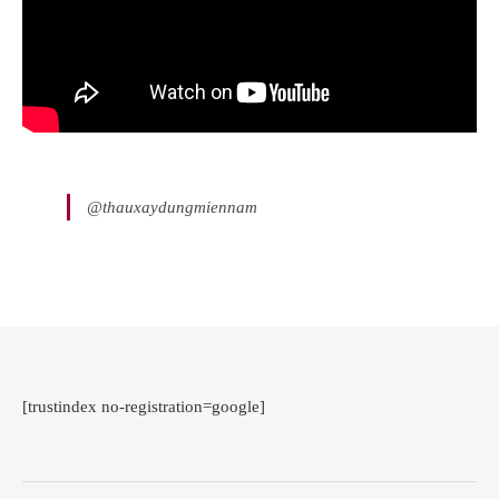
@thauxaydungmiennam
[trustindex no-registration=google]