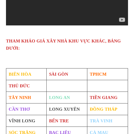
THAM KHẢO GIÁ XÂY NHÀ KHU VỰC KHÁC, BẢNG
DƯỚI:
BIÊN HÒA
SÀI GÒN
TPHCM
THỦ ĐỨC
TÂY NINH
LONG AN
TIỀN GIANG
CẦN THƠ
LONG XUYÊN
ĐỒNG THÁP
VĨNH LONG
BẾN TRE
TRÀ VINH
SÓC TRĂNG
BẠC LIÊU
CÀ MAU