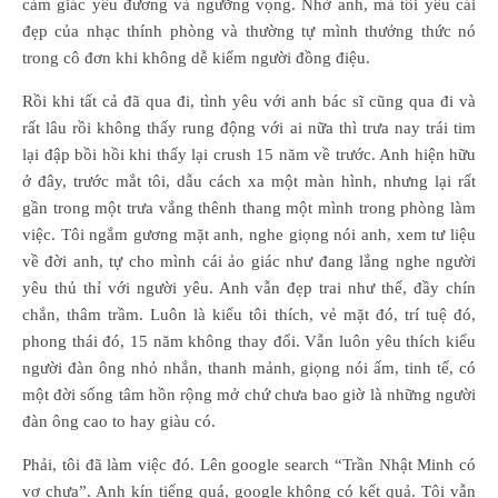
cảm giác yêu đương và ngưỡng vọng. Nhờ anh, mà tôi yêu cái
đẹp của nhạc thính phòng và thường tự mình thưởng thức nó
trong cô đơn khi không dễ kiếm người đồng điệu.
Rồi khi tất cả đã qua đi, tình yêu với anh bác sĩ cũng qua đi và
rất lâu rồi không thấy rung động với ai nữa thì trưa nay trái tim
lại đập bồi hồi khi thấy lại crush 15 năm về trước. Anh hiện hữu
ở đây, trước mắt tôi, dẫu cách xa một màn hình, nhưng lại rất
gần trong một trưa vắng thênh thang một mình trong phòng làm
việc. Tôi ngắm gương mặt anh, nghe giọng nói anh, xem tư liệu
về đời anh, tự cho mình cái ảo giác như đang lắng nghe người
yêu thủ thỉ với người yêu. Anh vẫn đẹp trai như thế, đầy chín
chắn, thâm trầm. Luôn là kiểu tôi thích, vẻ mặt đó, trí tuệ đó,
phong thái đó, 15 năm không thay đổi. Vẫn luôn yêu thích kiểu
người đàn ông nhỏ nhắn, thanh mảnh, giọng nói ấm, tinh tế, có
một đời sống tâm hồn rộng mở chứ chưa bao giờ là những người
đàn ông cao to hay giàu có.
Phải, tôi đã làm việc đó. Lên google search “Trần Nhật Minh có
vợ chưa”. Anh kín tiếng quá, google không có kết quả. Tôi vẫn