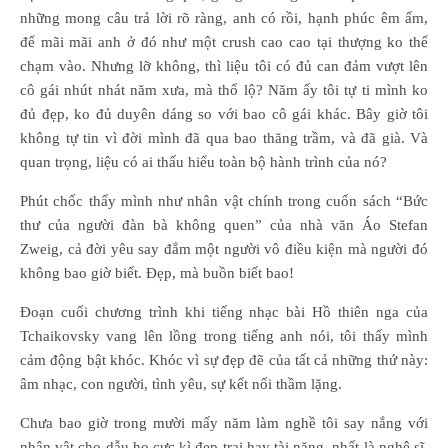
những mong câu trả lời rõ ràng, anh có rồi, hạnh phúc êm ấm,
để mãi mãi anh ở đó như một crush cao cao tại thượng ko thể
chạm vào. Nhưng lỡ không, thì liệu tôi có đủ can đảm vượt lên
cô gái nhút nhát năm xưa, mà thổ lộ? Năm ấy tôi tự ti mình ko
đủ đẹp, ko đủ duyên dáng so với bao cô gái khác. Bây giờ tôi
không tự tin vì đời mình đã qua bao thăng trầm, và đã già. Và
quan trọng, liệu có ai thấu hiểu toàn bộ hành trình của nó?
Phút chốc thấy mình như nhân vật chính trong cuốn sách “Bức
thư của người đàn bà không quen” của nhà văn Áo Stefan
Zweig, cả đời yêu say đắm một người vô điều kiện mà người đó
không bao giờ biết. Đẹp, mà buồn biết bao!
Đoạn cuối chương trình khi tiếng nhạc bài Hồ thiên nga của
Tchaikovsky vang lên lồng trong tiếng anh nói, tôi thấy mình
cảm động bật khóc. Khóc vì sự đẹp đẽ của tất cả những thứ này:
âm nhạc, con người, tình yêu, sự kết nối thầm lặng.
Chưa bao giờ trong mười mấy năm làm nghề tôi say nắng với
nhân vật cho dẫu họ cực kì đẹp trai hay tài năng, nhất là nghệ sĩ.