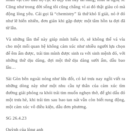
Cũng như trong đời sống tôi cũng chẳng vì ai đó thật giàu có mà
động lòng yêu. Cái gọi là “chemistry” là thứ khó lí giải, nó ở đó
như lẽ hiển nhiên, đơn giản khi gặp được một tâm hồn ta đợi đã
từ lâu.
Và những lần thế này giúp mình hiểu rõ, sẽ không thể vá víu
cho một mối quan hệ không cảm xúc như nhiều người lựa chọn
để êm ấm được, trái tim mình được sinh ra với sinh mệnh đó, với
những thứ dịu dàng, đợi một thứ dịu dàng sưởi ấm, dẫu bao
lâu…
Sài Gòn bên ngoài nóng như lửa đốt, có kẻ trưa nay ngồi viết ra
những dòng này như một nhu cầu tự thân của cảm xúc tìm
đường giải phóng ra khỏi trái tim muốn nghẹn thở, để ghi dấu đó
một trưa hè, khi trái tim sau bao tan nát vẫn còn biết rung động,
một cảm xúc vô điều kiện, dẫu đơn phương.
SG 26.4.23
Quỳnh của lòng anh