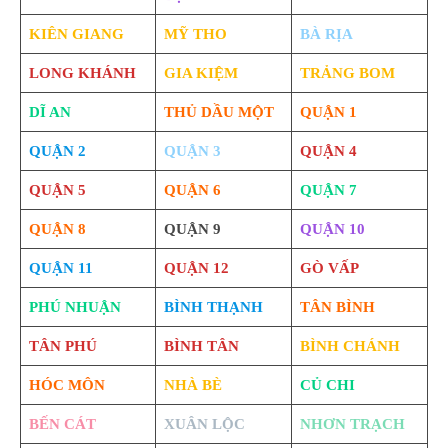
KIÊN GIANG
MỸ THO
BÀ RỊA
LONG KHÁNH
GIA KIỆM
TRẢNG BOM
DĨ AN
THỦ DẦU MỘT
QUẬN 1
QUẬN 2
QUẬN 3
QUẬN 4
QUẬN 5
QUẬN 6
QUẬN 7
QUẬN 8
QUẬN 9
QUẬN 10
QUẬN 11
QUẬN 12
GÒ VẤP
PHÚ NHUẬN
BÌNH THẠNH
TÂN BÌNH
TÂN PHÚ
BÌNH TÂN
BÌNH CHÁNH
HÓC MÔN
NHÀ BÈ
CỦ CHI
BẾN CÁT
XUÂN LỘC
NHƠN TRẠCH