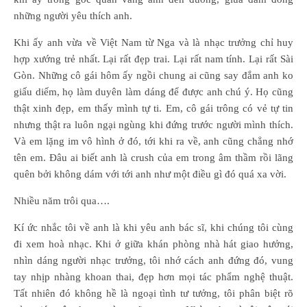
những người yêu thích anh.
Khi ấy anh vừa về Việt Nam từ Nga và là nhạc trưởng chỉ huy
hợp xướng trẻ nhất. Lại rất đẹp trai.
Lại rất nam tính. Lại rất Sài
Gòn. Những cô gái hôm ấy ngồi chung ai cũng say đắm anh ko
giấu diếm, họ làm duyên làm dáng để được anh chú ý. Họ cũng
thật xinh đẹp, em thấy mình tự ti. Em, cô gái trông có vẻ tự tin
nhưng thật ra luôn ngại ngùng khi đứng trước người mình thích.
Và em lặng im vô hình ở đó, tới khi ra về, anh cũng chẳng nhớ
tên em. Đâu ai biết anh là crush của em trong âm thầm rồi lãng
quên bởi không dám với tới anh như một điều gì đó quá xa vời.
Nhiều năm trôi qua….
Kí ức nhắc tôi về anh là khi yêu anh bác sĩ, khi chúng tôi cùng
đi xem hoà nhạc. Khi ở giữa khán phòng nhà hát giao hưởng,
nhìn dáng người nhạc trưởng, tôi nhớ cách anh đứng đó, vung
tay nhịp nhàng khoan thai, đẹp hơn mọi tác phẩm nghệ thuật.
Tất nhiên đó không hề là ngoại tình tư tưởng, tôi phân biệt rõ