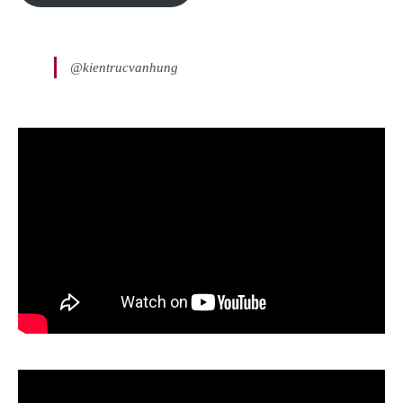
@kientrucvanhung