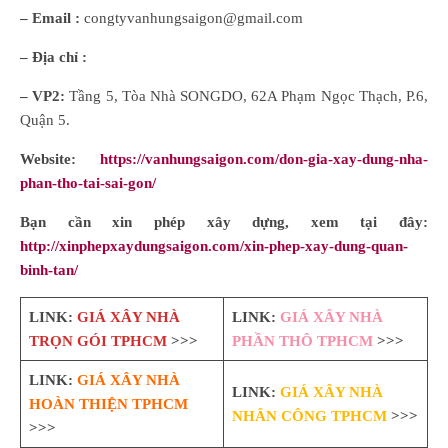
– Email :
congtyvanhungsaigon@gmail.com
– Địa chỉ :
– VP2:
Tầng 5, Tòa Nhà SONGDO, 62A Phạm Ngọc Thạch, P.6,
Quận 5.
Website:
https://vanhungsaigon.com/don-gia-xay-dung-nha-
phan-tho-tai-sai-gon/
Bạn cần xin phép xây dựng, xem tại đây:
http://xinphepxaydungsaigon.com/xin-phep-xay-dung-quan-
binh-tan/
LINK:
GIÁ XÂY NHÀ
LINK:
GIÁ XÂY NHÀ
TRỌN GÓI TPHCM
>>>
PHẦN THÔ TPHCM
>>>
LINK:
GIÁ XÂY NHÀ
LINK:
GIÁ XÂY NHÀ
HOÀN THIỆN TPHCM
NHÂN CÔNG TPHCM
>>>
>>>