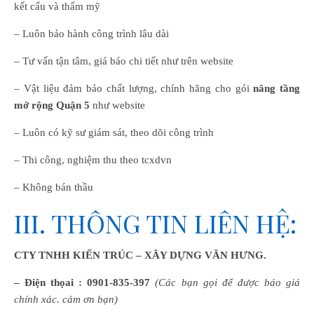
kết cấu và thẩm mỹ
– Luôn bảo hành công trình lâu dài
– Tư vấn tận tâm, giá báo chi tiết như trên website
– Vật liệu đảm bảo chất lượng, chính hãng cho gói
nâng tầng
mở rộng Quận 5
như website
– Luôn có kỹ sư giám sát, theo dõi công trình
– Thi công, nghiệm thu theo tcxdvn
– Không bán thầu
III. THÔNG TIN LIÊN HỆ:
CTY TNHH KIẾN TRÚC – XÂY DỰNG VĂN HƯNG.
– Điện thọai :
0901-835-397
(Các bạn gọi để được báo giá
chính xác. cảm ơn bạn)