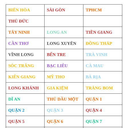
BIÊN HÒA
SÀI GÒN
TPHCM
THỦ ĐỨC
TÂY NINH
LONG AN
TIỀN GIANG
CẦN THƠ
LONG XUYÊN
ĐỒNG THÁP
VĨNH LONG
BẾN TRE
TRÀ VINH
SÓC TRĂNG
BẠC LIÊU
CÀ MAU
KIÊN GIANG
MỸ THO
BÀ RỊA
LONG KHÁNH
GIA KIỆM
TRẢNG BOM
DĨ AN
THỦ DẦU MỘT
QUẬN 1
QUẬN 2
QUẬN 3
QUẬN 4
QUẬN 5
QUẬN 6
QUẬN 7