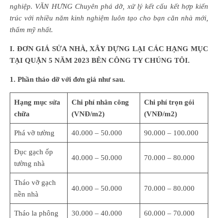
nghiệp. VĂN HƯNG Chuyên phá dỡ, xử lý kết cấu kết hợp kiến
trúc với nhiều năm kinh nghiệm luôn tạo cho bạn căn nhà mới,
thẩm mỹ nhất.
I
. ĐƠN GIÁ SỬA NHÀ, XÂY DỰNG LẠI CÁC HẠNG MỤC
TẠI QUẬN 5 NĂM 2023 BÊN CÔNG TY CHÚNG TÔI.
1. Phần tháo dỡ với đơn giá như sau.
Hạng mục sửa
Chi phí nhân công
Chi phí trọn gói
chữa
(VNĐ/m2)
(VNĐ/m2)
Phá vỡ tường
40.000 – 50.000
90.000 – 100.000
Đục gạch ốp
40.000 – 50.000
70.000 – 80.000
tường nhà
Tháo vỡ gạch
40.000 – 50.000
70.000 – 80.000
nền nhà
Tháo la phông
30.000 – 40.000
60.000 – 70.000