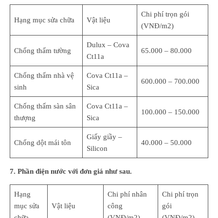
Chi phí trọn gói
Hạng mục sửa chữa
Vật liệu
(VNĐ/m2)
Dulux – Cova
Chống thấm tường
65.000 – 80.000
Ct11a
Chống thấm nhà vệ
Cova Ct11a –
600.000 – 700.000
sinh
Sica
Chống thấm sàn sân
Cova Ct11a –
100.000 – 150.000
thượng
Sica
Giấy giầy –
Chống dột mái tôn
40.000 – 50.000
Silicon
7. Phần điện nước với đơn giá như sau.
Hạng
Chi phí nhân
Chi phí trọn
mục sửa
Vật liệu
công
gói
chữa
(VNĐ/m2)
(VNĐ/m2)