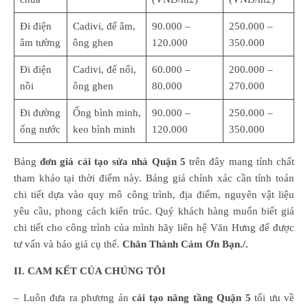
Đi điện
Cadivi, đế âm,
90.000 –
250.000 –
âm tường
ông ghen
120.000
350.000
Đi điện
Cadivi, đế nổi,
60.000 –
200.000 –
nồi
ông ghen
80.000
270.000
Đi đường
Ống bình minh,
90.000 –
250.000 –
ống nước
keo bình minh
120.000
350.000
Bảng
đơn giá cải tạo sửa nhà Quận 5
trên đây mang tính chất
tham khảo tại thời điểm này. Bảng giá chính xác cần tính toán
chi tiết dựa vào quy mô công trình, địa điểm, nguyên vật liệu
yêu cầu, phong cách kiến trúc. Quý khách hàng muốn biết giá
chi tiết cho công trình của mình hãy liên hệ Văn Hưng để được
tư vấn và báo giá cụ thể.
Chân Thành Cảm Ơn Bạn./.
II. CAM KẾT CỦA CHÚNG TÔI
– Luôn đưa ra phương án
cải tạo nâng tầng Quận 5
tối ưu về