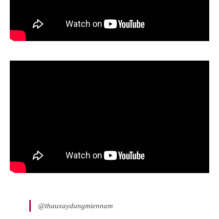
@thauxaydungmiennam