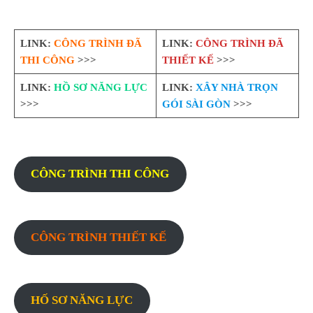
LINK:
CÔNG TRÌNH ĐÃ
LINK:
CÔNG TRÌNH ĐÃ
THI CÔNG
>>>
THIẾT KẾ
>>>
LINK:
HỒ SƠ NĂNG LỰC
LINK:
XÂY NHÀ TRỌN
>>>
GÓI SÀI GÒN
>>>
CÔNG TRÌNH THI CÔNG
CÔNG TRÌNH THIẾT KẾ
HỐ SƠ NĂNG LỰC