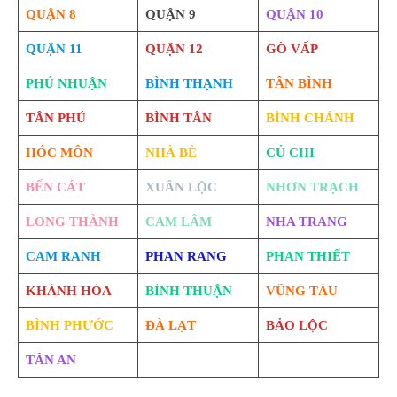
QUẬN 8
QUẬN 9
QUẬN 10
QUẬN 11
QUẬN 12
GÒ VẤP
PHÚ NHUẬN
BÌNH THẠNH
TÂN BÌNH
TÂN PHÚ
BÌNH TÂN
BÌNH CHÁNH
HÓC MÔN
NHÀ BÈ
CỦ CHI
BẾN CÁT
XUÂN LỘC
NHƠN TRẠCH
LONG THÀNH
CAM LÂM
NHA TRANG
CAM RANH
PHAN RANG
PHAN THIẾT
KHÁNH HÒA
BÌNH THUẬN
VŨNG TÀU
BÌNH PHƯỚC
ĐÀ LẠT
BẢO LỘC
TÂN AN