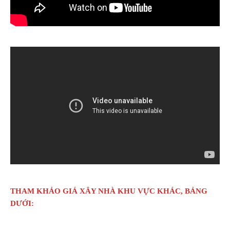
THAM KHẢO GIÁ XÂY NHÀ KHU VỰC KHÁC, BẢNG
DƯỚI: