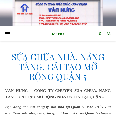
MENU
SỬA CHỮA NHÀ, NÂNG
TẦNG, CẢI TẠO MỞ
RỘNG QUẬN 5
VĂN HƯNG – CÔNG TY CHUYÊN SỬA CHỮA, NÂNG
TẦNG, CẢI TẠO MỞ RỘNG NHÀ UY TÍN TẠI QUẬN 5
Bạn đang cần tìm
công ty sửa nhà tại Quận 5
. VĂN HƯNG là
nhà
thầu sửa nhà, nâng tầng, cải tạo mở rộng Quận 5
chuyên