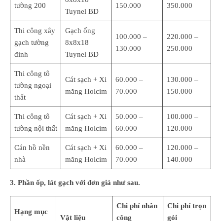
tường 200
150.000
350.000
Tuynel BD
Thi công xây
Gạch ống
100.000 –
220.000 –
gạch tường
8x8x18
130.000
250.000
đinh
Tuynel BD
Thi công tô
Cát sạch + Xi
60.000 –
130.000 –
tường ngoại
măng Holcim
70.000
150.000
thất
Thi công tô
Cát sạch + Xi
50.000 –
100.000 –
tường nội thất
măng Holcim
60.000
120.000
Cán hồ nền
Cát sạch + Xi
60.000 –
120.000 –
nhà
măng Holcim
70.000
140.000
3. Phần ốp, lát gạch với đơn giá như sau.
Chi phí nhân
Chi phí trọn
Hạng mục
Vật liệu
công
gói