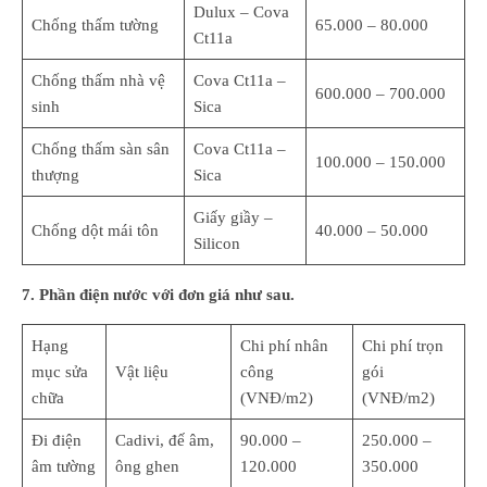
Dulux – Cova
Chống thấm tường
65.000 – 80.000
Ct11a
Chống thấm nhà vệ
Cova Ct11a –
600.000 – 700.000
sinh
Sica
Chống thấm sàn sân
Cova Ct11a –
100.000 – 150.000
thượng
Sica
Giấy giầy –
Chống dột mái tôn
40.000 – 50.000
Silicon
7. Phần điện nước với đơn giá như sau.
Hạng
Chi phí nhân
Chi phí trọn
mục sửa
Vật liệu
công
gói
chữa
(VNĐ/m2)
(VNĐ/m2)
Đi điện
Cadivi, đế âm,
90.000 –
250.000 –
âm tường
ông ghen
120.000
350.000