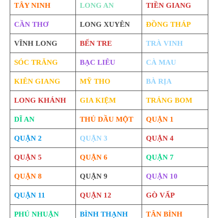
TÂY NINH
LONG AN
TIỀN GIANG
CẦN THƠ
LONG XUYÊN
ĐỒNG THÁP
VĨNH LONG
BẾN TRE
TRÀ VINH
SÓC TRĂNG
BẠC LIÊU
CÀ MAU
KIÊN GIANG
MỸ THO
BÀ RỊA
LONG KHÁNH
GIA KIỆM
TRẢNG BOM
DĨ AN
THỦ DẦU MỘT
QUẬN 1
QUẬN 2
QUẬN 3
QUẬN 4
QUẬN 5
QUẬN 6
QUẬN 7
QUẬN 8
QUẬN 9
QUẬN 10
QUẬN 11
QUẬN 12
GÒ VẤP
PHÚ NHUẬN
BÌNH THẠNH
TÂN BÌNH