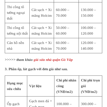
Thi công tô
Cát sạch + Xi
60.000 –
130.000 –
tường ngoại
măng Holcim
70.000
150.000
thất
Thi công tô
Cát sạch + Xi
50.000 –
100.000 –
tường nội thất
măng Holcim
60.000
120.000
Cán hồ nền
Cát sạch + Xi
60.000 –
120.000 –
nhà
măng Holcim
70.000
140.000
>>>>> tham khảo
giá sửa nhà quận Gò Vấp
3. Phần ốp, lát gạch với đơn giá như sau.
Chi phí nhân
Chi phí trọn
Hạng mục
Vật liệu
công
gói
sửa chữa
(VNĐ/m2)
(VNĐ/m2)
Gạch men đá +
Ốp gạch
100.000 –
300.000 –
Gạch men