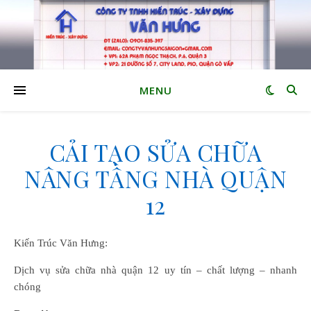
MENU
CẢI TẠO SỬA CHỮA
NÂNG TẦNG NHÀ QUẬN
12
Kiến Trúc Văn Hưng:
Dịch vụ sửa chữa nhà quận 12 uy tín – chất lượng – nhanh
chóng