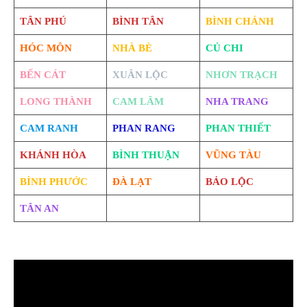
TÂN PHÚ
BÌNH TÂN
BÌNH CHÁNH
HÓC MÔN
NHÀ BÈ
CỦ CHI
BẾN CÁT
XUÂN LỘC
NHƠN TRẠCH
LONG THÀNH
CAM LÂM
NHA TRANG
CAM RANH
PHAN RANG
PHAN THIẾT
KHÁNH HÒA
BÌNH THUẬN
VŨNG TÀU
BÌNH PHƯỚC
ĐÀ LẠT
BẢO LỘC
TÂN AN