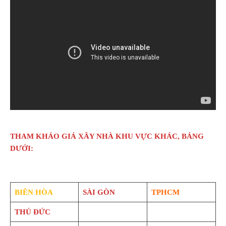
THAM KHẢO GIÁ XÂY NHÀ KHU VỰC KHÁC, BẢNG
DƯỚI:
BIÊN HÒA
SÀI GÒN
TPHCM
THỦ ĐỨC