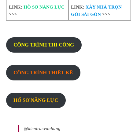
LINK:
HỒ SƠ NĂNG LỰC
LINK:
XÂY NHÀ TRỌN
>>>
GÓI SÀI GÒN
>>>
CÔNG TRÌNH THI CÔNG
CÔNG TRÌNH THIẾT KẾ
HỐ SƠ NĂNG LỰC
@kientrucvanhung