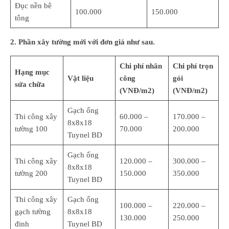
Đục nền bê
100.000
150.000
tông
2. Phần xây tường mới với đơn giá như sau.
Chi phí nhân
Chi phí trọn
Hạng mục
Vật liệu
công
gói
sửa chữa
(VNĐ/m2)
(VNĐ/m2)
Gạch ống
Thi công xây
60.000 –
170.000 –
8x8x18
tường 100
70.000
200.000
Tuynel BD
Gạch ống
Thi công xây
120.000 –
300.000 –
8x8x18
tường 200
150.000
350.000
Tuynel BD
Thi công xây
Gạch ống
100.000 –
220.000 –
gạch tường
8x8x18
130.000
250.000
đinh
Tuynel BD