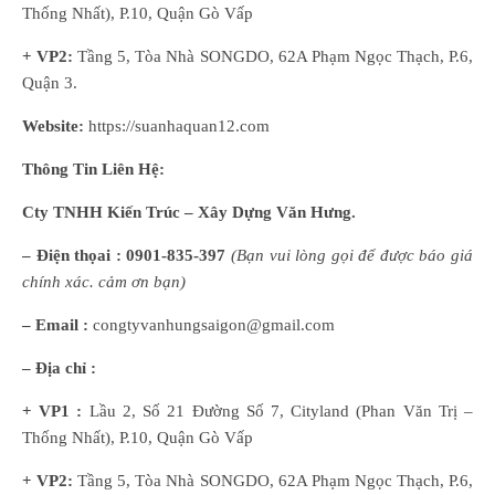
Thống Nhất), P.10, Quận Gò Vấp
+ VP2:
Tầng 5, Tòa Nhà SONGDO, 62A Phạm Ngọc Thạch, P.6,
Quận 3.
Website:
https://suanhaquan12.com
Thông Tin Liên Hệ:
Cty TNHH Kiến Trúc – Xây Dựng Văn Hưng.
– Điện thọai :
0901-835-397
(
B
ạn
vui lòng
gọi để được báo giá
chính xác. cảm ơn bạn)
– Email :
congtyvanhungsaigon@gmail.com
– Địa chỉ :
+ VP1 :
Lầu 2, Số 21 Đường Số 7, Cityland (Phan Văn Trị –
Thống Nhất), P.10, Quận Gò Vấp
+ VP2:
Tầng 5, Tòa Nhà SONGDO, 62A Phạm Ngọc Thạch, P.6,