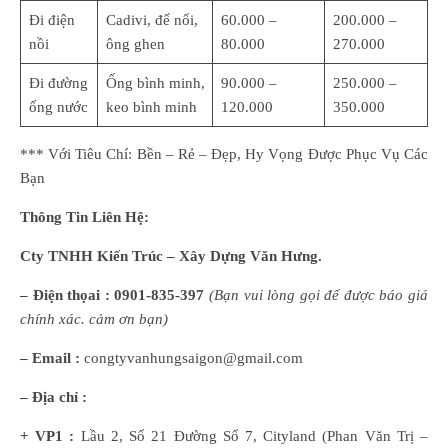
Đi điện
Cadivi, đế nổi,
60.000 –
200.000 –
nồi
ông ghen
80.000
270.000
Đi đường
Ống bình minh,
90.000 –
250.000 –
ống nước
keo bình minh
120.000
350.000
*** Với Tiêu Chí: Bền – Rẻ – Đẹp, Hy Vọng Được Phục Vụ Các
Bạn
Thông Tin Liên Hệ:
Cty TNHH Kiến Trúc – Xây Dựng Văn Hưng.
– Điện thọai :
0901-835-397
(
B
ạn
vui lòng
gọi để được báo giá
chính xác. cảm ơn bạn)
– Email :
congtyvanhungsaigon@gmail.com
– Địa chỉ :
+ VP1 :
Lầu 2, Số 21 Đường Số 7, Cityland (Phan Văn Trị –