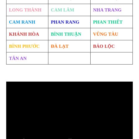
LONG THÀNH
CAM LÂM
NHA TRANG
CAM RANH
PHAN RANG
PHAN THIẾT
KHÁNH HÒA
BÌNH THUẬN
VŨNG TÀU
BÌNH PHƯỚC
ĐÀ LẠT
BẢO LỘC
TÂN AN