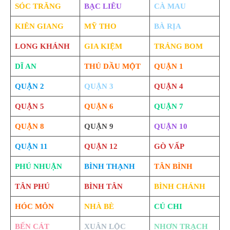
SÓC TRĂNG
BẠC LIÊU
CÀ MAU
KIÊN GIANG
MỸ THO
BÀ RỊA
LONG KHÁNH
GIA KIỆM
TRẢNG BOM
DĨ AN
THỦ DẦU MỘT
QUẬN 1
QUẬN 2
QUẬN 3
QUẬN 4
QUẬN 5
QUẬN 6
QUẬN 7
QUẬN 8
QUẬN 9
QUẬN 10
QUẬN 11
QUẬN 12
GÒ VẤP
PHÚ NHUẬN
BÌNH THẠNH
TÂN BÌNH
TÂN PHÚ
BÌNH TÂN
BÌNH CHÁNH
HÓC MÔN
NHÀ BÈ
CỦ CHI
BẾN CÁT
XUÂN LỘC
NHƠN TRẠCH