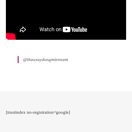
@thauxaydungmiennam
[trustindex no-registration=google]