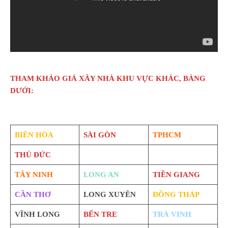
THAM KHẢO GIÁ XÂY NHÀ KHU VỰC KHÁC, BẢNG
DƯỚI:
BIÊN HÒA
SÀI GÒN
TPHCM
THỦ ĐỨC
TÂY NINH
LONG AN
TIỀN GIANG
CẦN THƠ
LONG XUYÊN
ĐỒNG THÁP
VĨNH LONG
BẾN TRE
TRÀ VINH