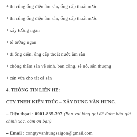
+ thi công ống điện âm sàn, ống cấp thoát nước
+ thi công ống điện âm sàn, ống cấp thoát nước
+ xây tường ngăn
+ tô tường ngăn
+ đi ống điện, ống cấp thoát nước âm sàn
+ chóng thấm sàn vệ sinh, ban công, sê nô, sân thượng
+ cán vữa cho tất cả sàn
4
.
THÔNG TIN LIÊN HỆ:
CTY TNHH KIẾN TRÚC – XÂY DỰNG VĂN HƯNG.
– Điện thọai :
0901-835-397
(
B
ạn
vui lòng
gọi để được báo giá
chính xác. cảm ơn bạn)
– Email :
congtyvanhungsaigon@gmail.com