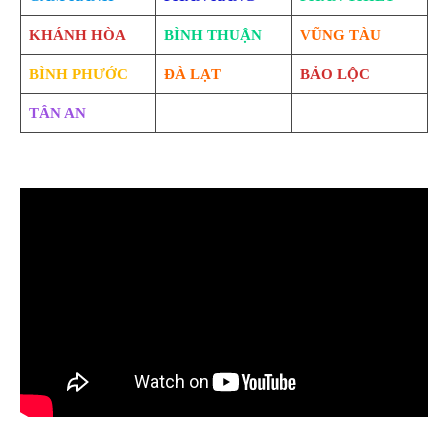
KHÁNH HÒA
BÌNH THUẬN
VŨNG TÀU
BÌNH PHƯỚC
ĐÀ LẠT
BẢO LỘC
TÂN AN