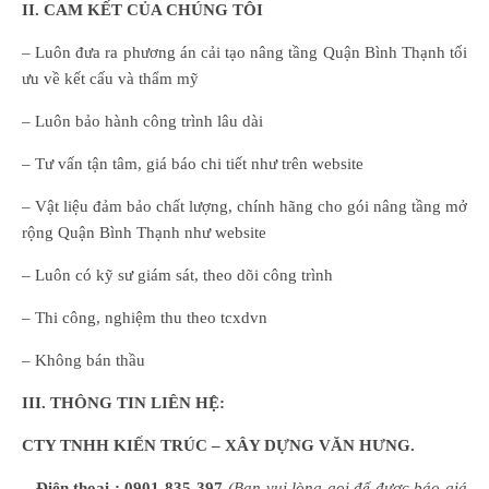
II. CAM KẾT CỦA CHÚNG TÔI
– Luôn đưa ra phương án cải tạo nâng tầng Quận Bình Thạnh tối
ưu về kết cấu và thẩm mỹ
– Luôn bảo hành công trình lâu dài
– Tư vấn tận tâm, giá báo chi tiết như trên website
– Vật liệu đảm bảo chất lượng, chính hãng cho gói nâng tầng mở
rộng Quận Bình Thạnh như website
– Luôn có kỹ sư giám sát, theo dõi công trình
– Thi công, nghiệm thu theo tcxdvn
– Không bán thầu
III. THÔNG TIN LIÊN HỆ:
CTY TNHH KIẾN TRÚC – XÂY DỰNG VĂN HƯNG.
– Điện thọai :
0901-835-397
(
B
ạn
vui lòng
gọi để được báo giá