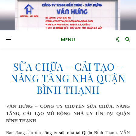
MENU
SỬA CHỮA – CẢI TẠO –
NÂNG TẦNG NHÀ QUẬN
BÌNH THẠNH
VĂN HƯNG – CÔNG TY CHUYÊN SỬA CHỮA, NÂNG
TẦNG, CẢI TẠO MỞ RỘNG NHÀ UY TÍN TẠI QUẬN
BÌNH THẠNH
Bạn đang cần tìm
công ty sửa nhà tại Quận Bình
Thạnh. VĂN