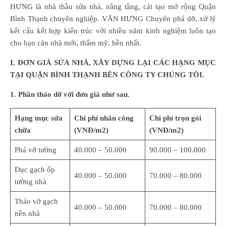
HƯNG là nhà thầu sửa nhà, nâng tầng, cải tạo mở rộng Quận
Bình Thạnh chuyên nghiệp. VĂN HƯNG Chuyên phá dỡ, xử lý
kết cấu kết hợp kiến trúc với nhiều năm kinh nghiệm luôn tạo
cho bạn căn nhà mới, thẩm mỹ, bền nhất.
I. ĐƠN GIÁ SỬA NHÀ, XÂY DỰNG LẠI CÁC HẠNG MỤC
TẠI QUẬN BÌNH THẠNH BÊN CÔNG TY CHÚNG TÔI.
1. Phần tháo dỡ với đơn giá như sau.
Hạng mục sửa
Chi phí nhân công
Chi phí trọn gói
chữa
(VNĐ/m2)
(VNĐ/m2)
Phá vỡ tường
40.000 – 50.000
90.000 – 100.000
Đục gạch ốp
40.000 – 50.000
70.000 – 80.000
tường nhà
Tháo vỡ gạch
40.000 – 50.000
70.000 – 80.000
nền nhà