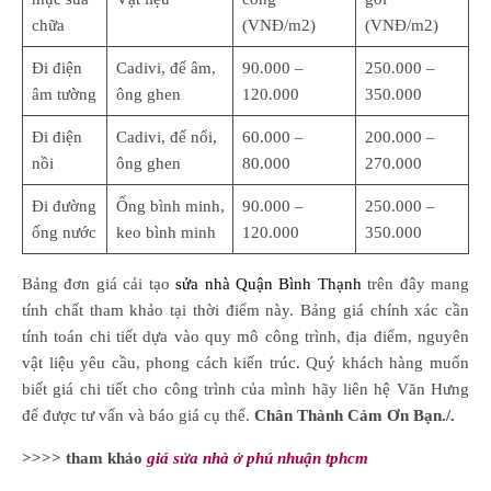
chữa
(VNĐ/m2)
(VNĐ/m2)
Đi điện
Cadivi, đế âm,
90.000 –
250.000 –
âm tường
ông ghen
120.000
350.000
Đi điện
Cadivi, đế nổi,
60.000 –
200.000 –
nồi
ông ghen
80.000
270.000
Đi đường
Ống bình minh,
90.000 –
250.000 –
ống nước
keo bình minh
120.000
350.000
Bảng đơn giá cải tạo
sửa nhà Quận Bình Thạnh
trên đây mang
tính chất tham khảo tại thời điểm này. Bảng giá chính xác cần
tính toán chi tiết dựa vào quy mô công trình, địa điểm, nguyên
vật liệu yêu cầu, phong cách kiến trúc. Quý khách hàng muốn
biết giá chi tiết cho công trình của mình hãy liên hệ Văn Hưng
để được tư vấn và báo giá cụ thể.
Chân Thành Cảm Ơn Bạn./.
>>>> tham khảo
giá sửa nhà ở phú nhuận tphcm