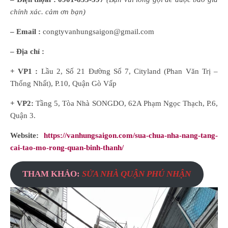
chính xác. cảm ơn bạn)
– Email :
congtyvanhungsaigon@gmail.com
– Địa chỉ :
+ VP1 :
Lầu 2, Số 21 Đường Số 7, Cityland (Phan Văn Trị –
Thống Nhất), P.10, Quận Gò Vấp
+ VP2:
Tầng 5, Tòa Nhà SONGDO, 62A Phạm Ngọc Thạch, P.6,
Quận 3.
Website:
https://vanhungsaigon.com/sua-chua-nha-nang-tang-
cai-tao-mo-rong-quan-binh-thanh/
THAM KHẢO:
SỬA NHÀ QUẬN PHÚ NHẬN