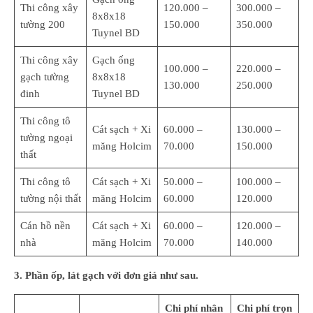
Thi công xây
120.000 –
300.000 –
8x8x18
tường 200
150.000
350.000
Tuynel BD
Thi công xây
Gạch ống
100.000 –
220.000 –
gạch tường
8x8x18
130.000
250.000
đinh
Tuynel BD
Thi công tô
Cát sạch + Xi
60.000 –
130.000 –
tường ngoại
măng Holcim
70.000
150.000
thất
Thi công tô
Cát sạch + Xi
50.000 –
100.000 –
tường nội thất
măng Holcim
60.000
120.000
Cán hồ nền
Cát sạch + Xi
60.000 –
120.000 –
nhà
măng Holcim
70.000
140.000
3. Phần ốp, lát gạch với đơn giá như sau.
Chi phí nhân
Chi phí trọn