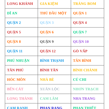
LONG KHÁNH
GIA KIỆM
TRẢNG BOM
DĨ AN
THỦ DẦU MỘT
QUẬN 1
QUẬN 2
QUẬN 3
QUẬN 4
QUẬN 5
QUẬN 6
QUẬN 7
QUẬN 8
QUẬN 9
QUẬN 10
QUẬN 11
QUẬN 12
GÒ VẤP
PHÚ NHUẬN
BÌNH THẠNH
TÂN BÌNH
TÂN PHÚ
BÌNH TÂN
BÌNH CHÁNH
HÓC MÔN
NHÀ BÈ
CỦ CHI
BẾN CÁT
XUÂN LỘC
NHƠN TRẠCH
LONG THÀNH
CAM LÂM
NHA TRANG
CAM RANH
PHAN RANG
PHAN THIẾT