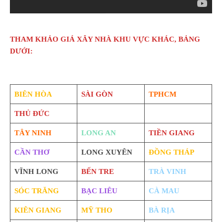
THAM KHẢO GIÁ XÂY NHÀ KHU VỰC KHÁC, BẢNG
DƯỚI:
BIÊN HÒA
SÀI GÒN
TPHCM
THỦ ĐỨC
TÂY NINH
LONG AN
TIỀN GIANG
CẦN THƠ
LONG XUYÊN
ĐỒNG THÁP
VĨNH LONG
BẾN TRE
TRÀ VINH
SÓC TRĂNG
BẠC LIÊU
CÀ MAU
KIÊN GIANG
MỸ THO
BÀ RỊA