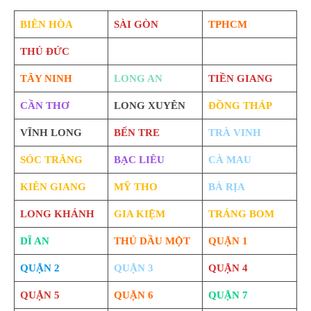
BIÊN HÒA
SÀI GÒN
TPHCM
THỦ ĐỨC
TÂY NINH
LONG AN
TIỀN GIANG
CẦN THƠ
LONG XUYÊN
ĐỒNG THÁP
VĨNH LONG
BẾN TRE
TRÀ VINH
SÓC TRĂNG
BẠC LIÊU
CÀ MAU
KIÊN GIANG
MỸ THO
BÀ RỊA
LONG KHÁNH
GIA KIỆM
TRẢNG BOM
DĨ AN
THỦ DẦU MỘT
QUẬN 1
QUẬN 2
QUẬN 3
QUẬN 4
QUẬN 5
QUẬN 6
QUẬN 7