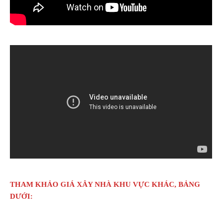
THAM KHẢO GIÁ XÂY NHÀ KHU VỰC KHÁC, BẢNG
DƯỚI: