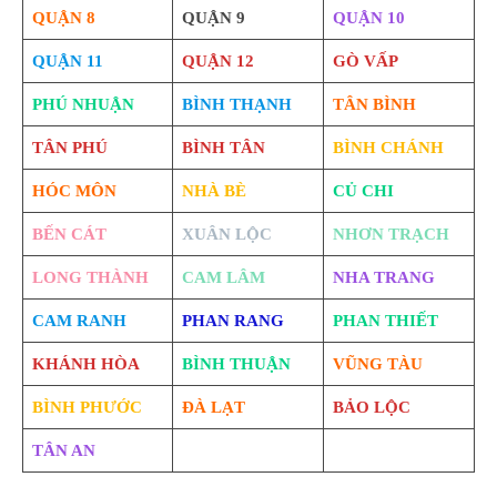
QUẬN 8
QUẬN 9
QUẬN 10
QUẬN 11
QUẬN 12
GÒ VẤP
PHÚ NHUẬN
BÌNH THẠNH
TÂN BÌNH
TÂN PHÚ
BÌNH TÂN
BÌNH CHÁNH
HÓC MÔN
NHÀ BÈ
CỦ CHI
BẾN CÁT
XUÂN LỘC
NHƠN TRẠCH
LONG THÀNH
CAM LÂM
NHA TRANG
CAM RANH
PHAN RANG
PHAN THIẾT
KHÁNH HÒA
BÌNH THUẬN
VŨNG TÀU
BÌNH PHƯỚC
ĐÀ LẠT
BẢO LỘC
TÂN AN