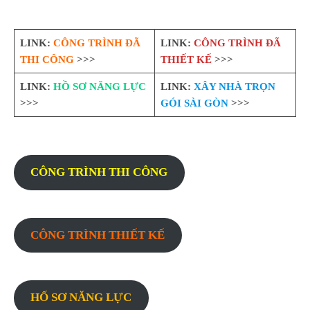
LINK:
CÔNG TRÌNH ĐÃ
LINK:
CÔNG TRÌNH ĐÃ
THI CÔNG
>>>
THIẾT KẾ
>>>
LINK:
HỒ SƠ NĂNG LỰC
LINK:
XÂY NHÀ TRỌN
>>>
GÓI SÀI GÒN
>>>
CÔNG TRÌNH THI CÔNG
CÔNG TRÌNH THIẾT KẾ
HỐ SƠ NĂNG LỰC