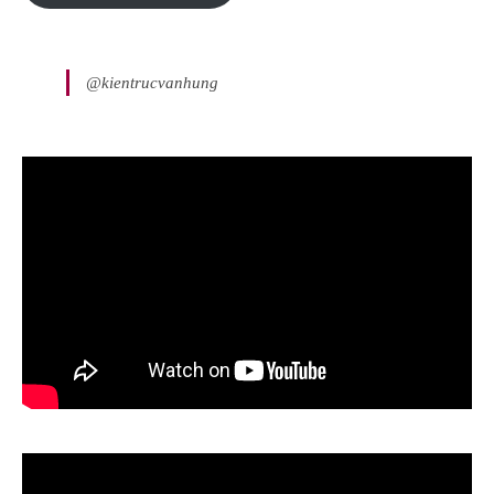
@kientrucvanhung