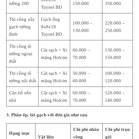
tường 200
150.000
350.000
Tuynel BD
Thi công xây
Gạch ống
100.000 –
220.000 –
gạch tường
8x8x18
130.000
250.000
đinh
Tuynel BD
Thi công tô
Cát sạch + Xi
60.000 –
130.000 –
tường ngoại
măng Holcim
70.000
150.000
thất
Thi công tô
Cát sạch + Xi
50.000 –
100.000 –
tường nội thất
măng Holcim
60.000
120.000
Cán hồ nền
Cát sạch + Xi
60.000 –
120.000 –
nhà
măng Holcim
70.000
140.000
3. Phần ốp, lát gạch với đơn giá như sau.
Chi phí nhân
Chi phí trọn
Hạng mục
Vật liệu
công
gói