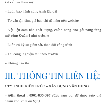
kết cấu và thẩm mỹ
– Luôn bảo hành công trình lâu dài
– Tư vấn tận tâm, giá báo chi tiết như trên website
– Vật liệu đảm bảo chất lượng, chính hãng cho gói
nâng tầng
mở rộng Quận 4
như website
– Luôn có kỹ sư giám sát, theo dõi công trình
– Thi công, nghiệm thu theo tcxdvn
– Không bán thầu
III. THÔNG TIN LIÊN HỆ:
CTY TNHH KIẾN TRÚC – XÂY DỰNG VĂN HƯNG.
– Điện thọai :
0901-835-397
(Các bạn gọi để được báo giá
chính xác. cảm ơn bạn)