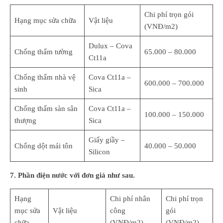
Chi phí trọn gói
Hạng mục sửa chữa
Vật liệu
(VNĐ/m2)
Dulux – Cova
Chống thấm tường
65.000 – 80.000
Ct11a
Chống thấm nhà vệ
Cova Ct11a –
600.000 – 700.000
sinh
Sica
Chống thấm sàn sân
Cova Ct11a –
100.000 – 150.000
thượng
Sica
Giấy giầy –
Chống dột mái tôn
40.000 – 50.000
Silicon
7. Phần điện nước với đơn giá như sau.
Hạng
Chi phí nhân
Chi phí trọn
mục sửa
Vật liệu
công
gói
chữa
(VNĐ/m2)
(VNĐ/m2)