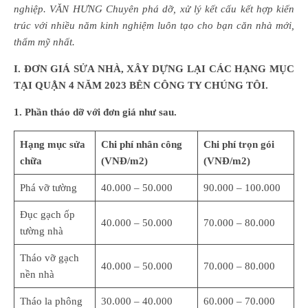
nghiệp. VĂN HƯNG Chuyên phá dỡ, xử lý kết cấu kết hợp kiến
trúc với nhiều năm kinh nghiệm luôn tạo cho bạn căn nhà mới,
thẩm mỹ nhất.
I
. ĐƠN GIÁ SỬA NHÀ, XÂY DỰNG LẠI CÁC HẠNG MỤC
TẠI QUẬN 4 NĂM 2023 BÊN CÔNG TY CHÚNG TÔI.
1. Phần tháo dỡ với đơn giá như sau.
Hạng mục sửa
Chi phí nhân công
Chi phí trọn gói
chữa
(VNĐ/m2)
(VNĐ/m2)
Phá vỡ tường
40.000 – 50.000
90.000 – 100.000
Đục gạch ốp
40.000 – 50.000
70.000 – 80.000
tường nhà
Tháo vỡ gạch
40.000 – 50.000
70.000 – 80.000
nền nhà
Tháo la phông
30.000 – 40.000
60.000 – 70.000