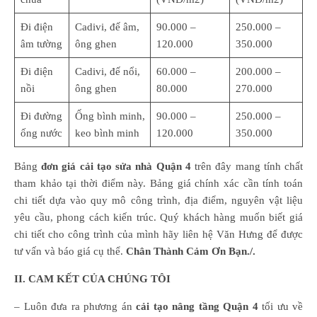
Đi điện
Cadivi, đế âm,
90.000 –
250.000 –
âm tường
ông ghen
120.000
350.000
Đi điện
Cadivi, đế nổi,
60.000 –
200.000 –
nồi
ông ghen
80.000
270.000
Đi đường
Ống bình minh,
90.000 –
250.000 –
ống nước
keo bình minh
120.000
350.000
Bảng
đơn giá cải tạo sửa nhà Quận 4
trên đây mang tính chất
tham khảo tại thời điểm này. Bảng giá chính xác cần tính toán
chi tiết dựa vào quy mô công trình, địa điểm, nguyên vật liệu
yêu cầu, phong cách kiến trúc. Quý khách hàng muốn biết giá
chi tiết cho công trình của mình hãy liên hệ Văn Hưng để được
tư vấn và báo giá cụ thể.
Chân Thành Cảm Ơn Bạn./.
II. CAM KẾT CỦA CHÚNG TÔI
– Luôn đưa ra phương án
cải tạo nâng tầng Quận 4
tối ưu về