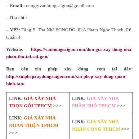
– Email :
congtyvanhungsaigon@gmail.com
– Địa chỉ :
– VP2:
Tầng 5, Tòa Nhà SONGDO, 62A Phạm Ngọc Thạch, P.6,
Quận 4.
Website:
https://vanhungsaigon.com/don-gia-xay-dung-nha-
phan-tho-tai-sai-gon/
Bạn cần xin phép xây dựng, xem tại đây:
http://xinphepxaydungsaigon.com/xin-phep-xay-dung-quan-
binh-tan/
LINK:
GIÁ XÂY NHÀ
LINK:
GIÁ XÂY NHÀ
TRỌN GÓI TPHCM
>>>
PHẦN THÔ TPHCM
>>>
LINK:
GIÁ XÂY NHÀ
LINK:
GIÁ XÂY NHÀ
HOÀN THIỆN TPHCM
NHÂN CÔNG TPHCM
>>>
>>>