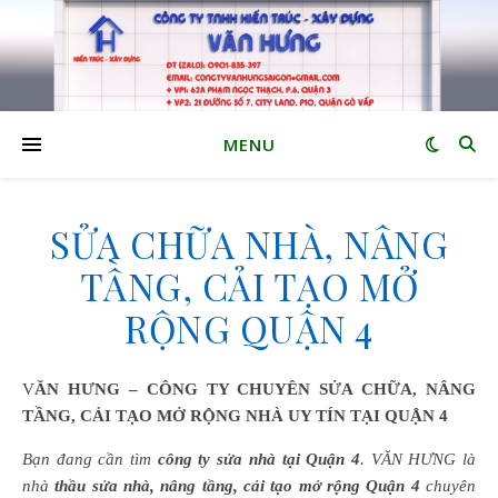
MENU
SỬA CHỮA NHÀ, NÂNG
TẦNG, CẢI TẠO MỞ
RỘNG QUẬN 4
VĂN HƯNG – CÔNG TY CHUYÊN SỬA CHỮA, NÂNG
TẦNG, CẢI TẠO MỞ RỘNG NHÀ UY TÍN TẠI QUẬN 4
Bạn đang cần tìm
công ty sửa nhà tại Quận 4
. VĂN HƯNG là
nhà
thầu sửa nhà, nâng tầng, cải tạo mở rộng Quận 4
chuyên