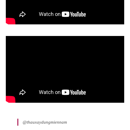
@thauxaydungmiennam