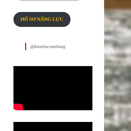
HỐ SƠ NĂNG LỰC
@kientrucvanhung