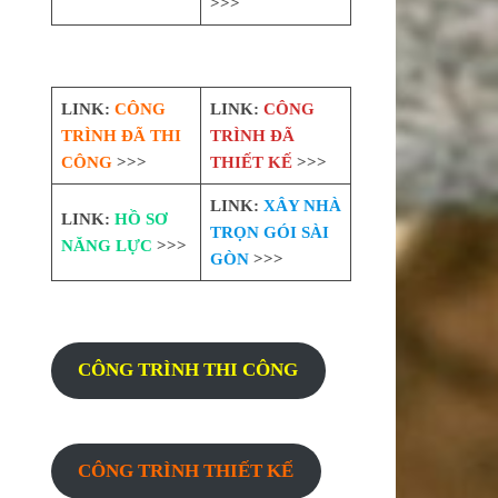
>>>
LINK:
CÔNG
LINK:
CÔNG
TRÌNH ĐÃ THI
TRÌNH ĐÃ
CÔNG
>>>
THIẾT KẾ
>>>
LINK:
XÂY NHÀ
LINK:
HỒ SƠ
TRỌN GÓI SÀI
NĂNG LỰC
>>>
GÒN
>>>
CÔNG TRÌNH THI CÔNG
CÔNG TRÌNH THIẾT KẾ