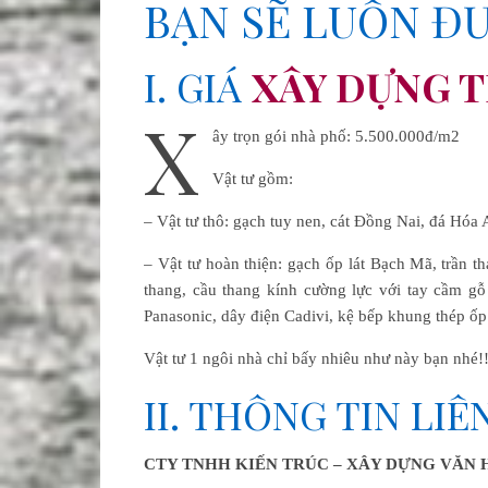
BẠN SẼ LUÔN Đ
I. GIÁ
XÂY DỰNG 
X
ây trọn gói nhà phố: 5.500.000đ/m2
Vật tư gồm:
– Vật tư thô: gạch tuy nen, cát Đồng Nai, đá Hóa A
– Vật tư hoàn thiện: gạch ốp lát Bạch Mã, trần t
thang, cầu thang kính cường lực với tay cầm gỗ 
Panasonic, dây điện Cadivi, kệ bếp khung thép ốp
Vật tư 1 ngôi nhà chỉ bấy nhiêu như này bạn nhé!!
II. THÔNG TIN LIÊ
CTY TNHH KIẾN TRÚC – XÂY DỰNG VĂN 