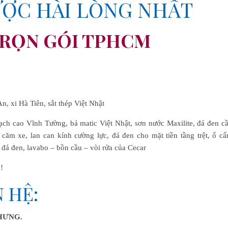
ƯỢC HÀI LÒNG NHẤT
TRỌN GÓI TPHCM
n, xi Hà Tiên, sắt thép Việt Nhật
hạch cao Vĩnh Tường, bả matic Việt Nhật, sơn nước Maxilite, đá đen c
căm xe, lan can kính cường lực, đá đen cho mặt tiền tầng trệt, ổ c
 đá đen, lavabo – bồn cầu – vòi rửa của Cecar
!
N HỆ:
HƯNG.