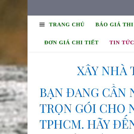
TRANG CHỦ
BÁO GIÁ TH
ĐƠN GIÁ CHI TIẾT
TIN TỨ
XÂY NHÀ 
BẠN ĐANG CẦN 
TRỌN GÓI CHO 
TPHCM. HÃY ĐẾN