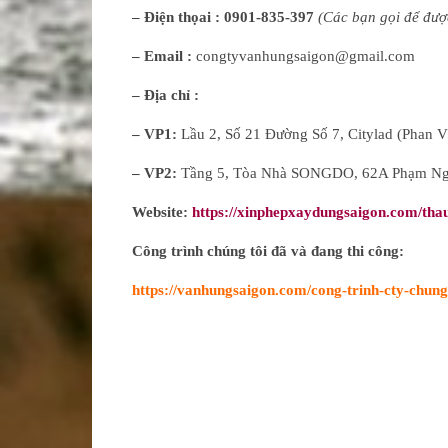
– Điện thọai :
0901-835-397
(Các bạn gọi để đượ
– Email :
congtyvanhungsaigon@gmail.com
– Địa chỉ :
– VP1:
Lầu 2, Số 21 Đường Số 7, Citylad (Phan V
– VP2:
Tầng 5, Tòa Nhà SONGDO, 62A Phạm Ngọc
Website:
https://xinphepxaydungsaigon.com/tha
Công trình chúng tôi đã và đang thi công:
https://vanhungsaigon.com/cong-trinh-cty-chung