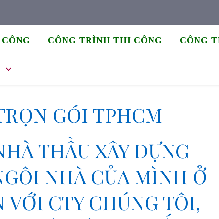
I CÔNG
CÔNG TRÌNH THI CÔNG
CÔNG T
C
TRỌN GÓI TPHCM
NHÀ THẦU XÂY DỰNG
NGÔI NHÀ CỦA MÌNH Ở
 VỚI CTY CHÚNG TÔI,