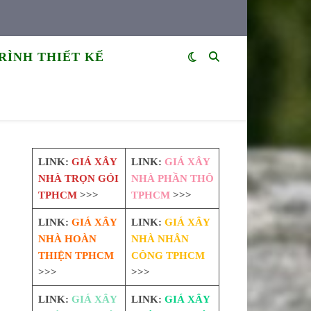
RÌNH THIẾT KẾ
LINK:
GIÁ XÂY
LINK:
GIÁ XÂY
NHÀ TRỌN GÓI
NHÀ PHẦN THÔ
TPHCM
>>>
TPHCM
>>>
LINK:
GIÁ XÂY
LINK:
GIÁ XÂY
NHÀ HOÀN
NHÀ NHÂN
THIỆN TPHCM
CÔNG TPHCM
>>>
>>>
LINK:
GIÁ XÂY
LINK:
GIÁ XÂY