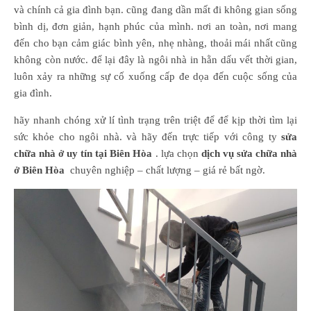
và chính cả gia đình bạn. cũng đang dần mất đi không gian sống
bình dị, đơn giản, hạnh phúc của mình. nơi an toàn, nơi mang
đến cho bạn cảm giác bình yên, nhẹ nhàng, thoải mái nhất cũng
không còn nước. để lại đây là ngôi nhà in hằn dấu vết thời gian,
luôn xảy ra những sự cố xuống cấp đe dọa đến cuộc sống của
gia đình.
hãy nhanh chóng xử lí tình trạng trên triệt để để kịp thời tìm lại
sức khỏe cho ngôi nhà. và hãy đến trực tiếp với công ty
sửa
chữa nhà ở uy tín tại Biên Hòa
. lựa chọn
dịch vụ sửa chữa nhà
ở Biên Hòa
chuyên nghiệp – chất lượng – giá rẻ bất ngờ.