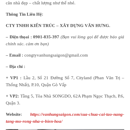
căn nhà đẹp – chất lượng như thế nhé.
Thông Tin Liên Hệ:
CTY TNHH KIẾN TRÚC – XÂY DỰNG VĂN HƯNG.
– Điện thọai :
0901-835-397
(
B
ạn
vui lòng
gọi để được báo giá
chính xác. cảm ơn bạn)
– Email :
congtyvanhungsaigon@gmail.com
– Địa chỉ :
+ VP1 :
Lầu 2, Số 21 Đường Số 7, Cityland (Phan Văn Trị –
Thống Nhất), P.10, Quận Gò Vấp
+ VP2:
Tầng 5, Tòa Nhà SONGDO, 62A Phạm Ngọc Thạch, P.6,
Quận 3.
Website:
https://vanhungsaigon.com/sua-chua-cai-tao-nang-
tang-mo-rong-nha-o-bien-hoa/