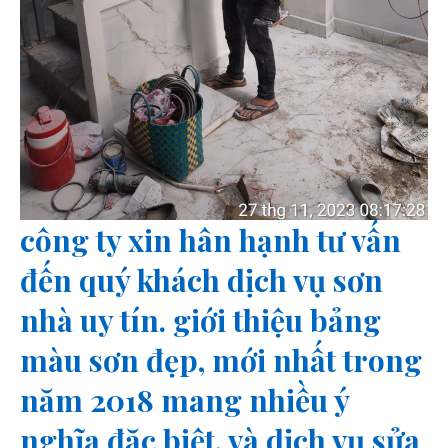
công ty xin hân hạnh tư vấn
đến quý khách dịch vụ sơn
nhà uy tín. giới thiệu bảng
màu sơn đẹp, mới nhất trong
năm 2018 mang nhiều ý
nghĩa đặc biệt. và dịch vụ sửa