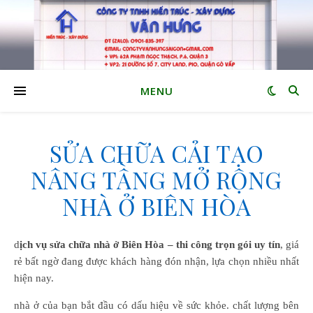
MENU
SỬA CHỮA CẢI TẠO
NÂNG TẦNG MỞ RỘNG
NHÀ Ở BIÊN HÒA
dịch vụ sửa chữa nhà ở Biên Hòa
– thi công trọn gói uy tín
, giá
rẻ bất ngờ đang được khách hàng đón nhận, lựa chọn nhiều nhất
hiện nay.
nhà ở của bạn bắt đầu có dấu hiệu về sức khỏe. chất lượng bên