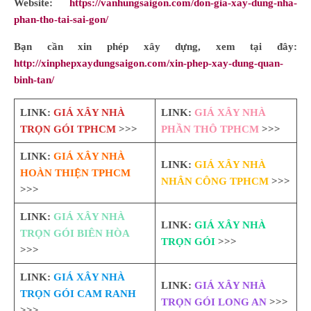
Website:
https://vanhungsaigon.com/don-gia-xay-dung-nha-
phan-tho-tai-sai-gon/
Bạn cần xin phép xây dựng, xem tại đây:
http://xinphepxaydungsaigon.com/xin-phep-xay-dung-quan-
binh-tan/
LINK:
GIÁ XÂY NHÀ
LINK:
GIÁ XÂY NHÀ
TRỌN GÓI TPHCM
>>>
PHẦN THÔ TPHCM
>>>
LINK:
GIÁ XÂY NHÀ
LINK:
GIÁ XÂY NHÀ
HOÀN THIỆN TPHCM
NHÂN CÔNG TPHCM
>>>
>>>
LINK:
GIÁ XÂY NHÀ
LINK:
GIÁ XÂY NHÀ
TRỌN GÓI BIÊN HÒA
TRỌN GÓI
>>>
>>>
LINK:
GIÁ XÂY NHÀ
LINK:
GIÁ XÂY NHÀ
TRỌN GÓI CAM RANH
TRỌN GÓI LONG AN
>>>
>>>