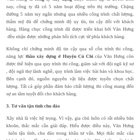
nay, công ty đã có 5 năm hoạt động trên thị trường. Chặng
đường 5 năm tuy ngắn nhưng qua nhiều công trình chất lượng,
thẩm mỹ đủ để chứng minh độ uy tín, tin cậy đối với khách
hàng. Hàng chục công trình đã được triển khai bởi Văn Hưng
đều nhận được những phản hồi tích cực từ phía khách hàng.
Không chỉ chứng minh độ tin cậy qua số cồn trình thi công,
năng lực
thầu xây dựng ở Huyện Củ Chi
của Văn Hưng còn
được thể hiện qua quy trình thi công, giám sát với đội ngũ kỹ sư
, đội ngũ thợ lành nghề, quy trình làm việc bài bản và khoa học.
Bên cạnh đó, nguồn nguyên vật liệu được tuyển chọn chất
lượng. Tất cả góp phần đảm bảo chất lượng thi công mang đến
sự an tâm tuyệt đối cho khách hàng.
3. Tư vấn tận tình chu đáo
Xây nhà là việc hệ trọng. Vì vậy, gia chủ luôn có rất nhiều băn
khoăn, thắc mắc cần giải đáp. Hiểu được điều này, Văn Hưng
luôn tận tình, chu đáo trong khâu tư vấn. Mọi thắc mắc của