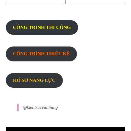
CÔNG TRÌNH THI CÔNG
CÔNG TRÌNH THIẾT KẾ
HỐ SƠ NĂNG LỰC
@kientrucvanhung