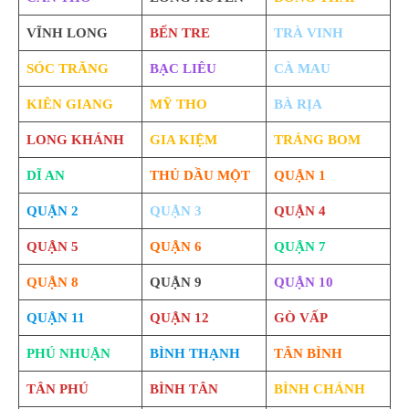
VĨNH LONG
BẾN TRE
TRÀ VINH
SÓC TRĂNG
BẠC LIÊU
CÀ MAU
KIÊN GIANG
MỸ THO
BÀ RỊA
LONG KHÁNH
GIA KIỆM
TRẢNG BOM
DĨ AN
THỦ DẦU MỘT
QUẬN 1
QUẬN 2
QUẬN 3
QUẬN 4
QUẬN 5
QUẬN 6
QUẬN 7
QUẬN 8
QUẬN 9
QUẬN 10
QUẬN 11
QUẬN 12
GÒ VẤP
PHÚ NHUẬN
BÌNH THẠNH
TÂN BÌNH
TÂN PHÚ
BÌNH TÂN
BÌNH CHÁNH