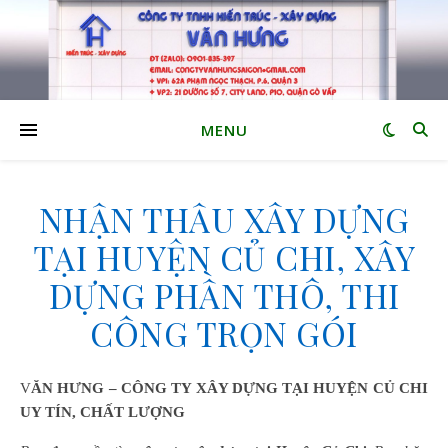
MENU
NHẬN THẦU XÂY DỰNG
TẠI HUYỆN CỦ CHI, XÂY
DỰNG PHẦN THÔ, THI
CÔNG TRỌN GÓI
VĂN HƯNG – CÔNG TY XÂY DỰNG
TẠI
HUYỆN CỦ CHI
UY TÍN, CHẤT LƯỢNG