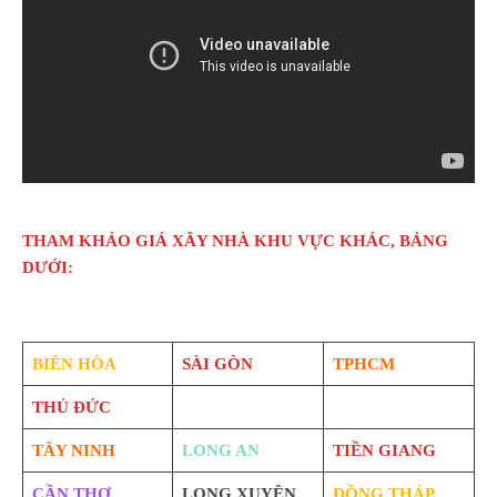
THAM KHẢO GIÁ XÂY NHÀ KHU VỰC KHÁC, BẢNG
DƯỚI:
BIÊN HÒA
SÀI GÒN
TPHCM
THỦ ĐỨC
TÂY NINH
LONG AN
TIỀN GIANG
CẦN THƠ
LONG XUYÊN
ĐỒNG THÁP