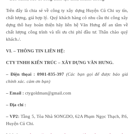
Trên đây là chia sẻ về công ty xây dựng Huyện Củ Chi uy tín,
chất lượng, giá hợp lý. Quý khách hàng có nhu cầu thi công xây
dựng thô hay hoàn thiện hãy liên hệ Văn Hưng để an tâm về
chất lượng công trình và tối ưu chi phí đầu tư. Thân chào quý
khách./.
VI. – THÔNG TIN LIÊN HỆ:
CTY TNHH KIẾN TRÚC – XÂY DỰNG VĂN HƯNG.
– Điện thọai :
0901-835-397
(Các bạn gọi để được báo giá
chính xác. cảm ơn bạn)
– Email :
ctygoldman@gmail.com
– Địa chỉ :
– VP2:
Tầng 5, Tòa Nhà SONGDO, 62A Phạm Ngọc Thạch, P.6,
Huyện Củ Chi.