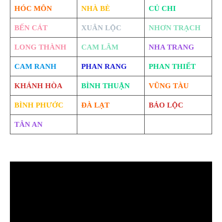
HÓC MÔN
NHÀ BÈ
CỦ CHI
BẾN CÁT
XUÂN LỘC
NHƠN TRẠCH
LONG THÀNH
CAM LÂM
NHA TRANG
CAM RANH
PHAN RANG
PHAN THIẾT
KHÁNH HÒA
BÌNH THUẬN
VŨNG TÀU
BÌNH PHƯỚC
ĐÀ LẠT
BẢO LỘC
TÂN AN