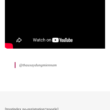
@thauxaydungmiennam
[trustindex no-registration=google]