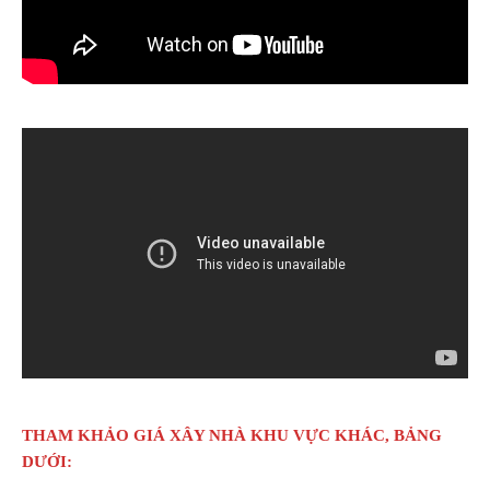
THAM KHẢO GIÁ XÂY NHÀ KHU VỰC KHÁC, BẢNG
DƯỚI: