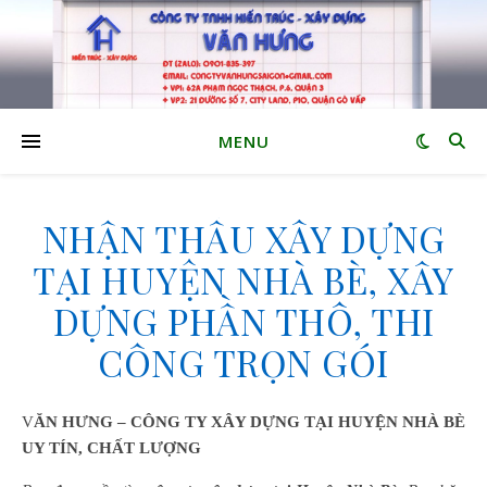
MENU
NHẬN THẦU XÂY DỰNG
TẠI HUYỆN NHÀ BÈ, XÂY
DỰNG PHẦN THÔ, THI
CÔNG TRỌN GÓI
VĂN HƯNG – CÔNG TY XÂY DỰNG
TẠI
HUYỆN NHÀ BÈ
UY TÍN, CHẤT LƯỢNG