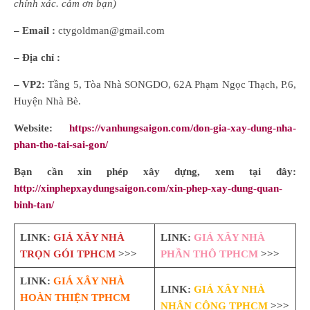
chính xác. cảm ơn bạn)
– Email :
ctygoldman@gmail.com
– Địa chỉ :
– VP2:
Tầng 5, Tòa Nhà SONGDO, 62A Phạm Ngọc Thạch, P.6,
Huyện Nhà Bè.
Website:
https://vanhungsaigon.com/don-gia-xay-dung-nha-
phan-tho-tai-sai-gon/
Bạn cần xin phép xây dựng, xem tại đây:
http://xinphepxaydungsaigon.com/xin-phep-xay-dung-quan-
binh-tan/
LINK:
GIÁ XÂY NHÀ
LINK:
GIÁ XÂY NHÀ
TRỌN GÓI TPHCM
>>>
PHẦN THÔ TPHCM
>>>
LINK:
GIÁ XÂY NHÀ
LINK:
GIÁ XÂY NHÀ
HOÀN THIỆN TPHCM
NHÂN CÔNG TPHCM
>>>