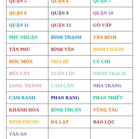
QUẬN 5
QUẬN 6
QUẬN 7
QUẬN 8
QUẬN 9
QUẬN 10
QUẬN 11
QUẬN 12
GÒ VẤP
PHÚ NHUẬN
BÌNH THẠNH
TÂN BÌNH
TÂN PHÚ
BÌNH TÂN
BÌNH CHÁNH
HÓC MÔN
NHÀ BÈ
CỦ CHI
BẾN CÁT
XUÂN LỘC
NHƠN TRẠCH
LONG THÀNH
CAM LÂM
NHA TRANG
CAM RANH
PHAN RANG
PHAN THIẾT
KHÁNH HÒA
BÌNH THUẬN
VŨNG TÀU
BÌNH PHƯỚC
ĐÀ LẠT
BẢO LỘC
TÂN AN