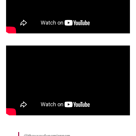
@thauxaydungmiennam