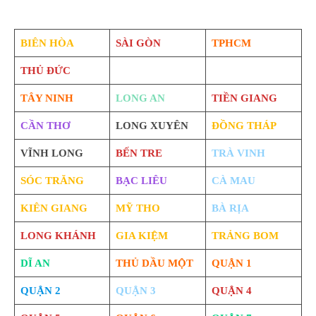
BIÊN HÒA
SÀI GÒN
TPHCM
THỦ ĐỨC
TÂY NINH
LONG AN
TIỀN GIANG
CẦN THƠ
LONG XUYÊN
ĐỒNG THÁP
VĨNH LONG
BẾN TRE
TRÀ VINH
SÓC TRĂNG
BẠC LIÊU
CÀ MAU
KIÊN GIANG
MỸ THO
BÀ RỊA
LONG KHÁNH
GIA KIỆM
TRẢNG BOM
DĨ AN
THỦ DẦU MỘT
QUẬN 1
QUẬN 2
QUẬN 3
QUẬN 4