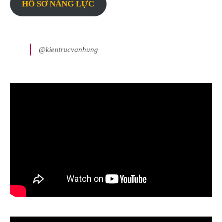
HỐ SƠ NĂNG LỰC
@kientrucvanhung