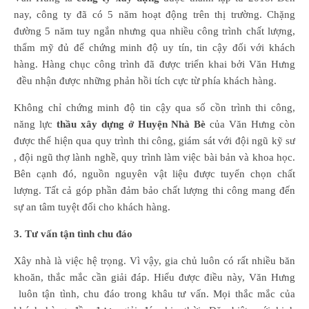
nay, công ty đã có 5 năm hoạt động trên thị trường. Chặng
đường 5 năm tuy ngắn nhưng qua nhiều công trình chất lượng,
thẩm mỹ đủ để chứng minh độ uy tín, tin cậy đối với khách
hàng. Hàng chục công trình đã được triển khai bởi Văn Hưng
đều nhận được những phản hồi tích cực từ phía khách hàng.
Không chỉ chứng minh độ tin cậy qua số cồn trình thi công,
năng lực
thầu xây dựng ở Huyện Nhà Bè
của Văn Hưng còn
được thể hiện qua quy trình thi công, giám sát với đội ngũ kỹ sư
, đội ngũ thợ lành nghề, quy trình làm việc bài bản và khoa học.
Bên cạnh đó, nguồn nguyên vật liệu được tuyển chọn chất
lượng. Tất cả góp phần đảm bảo chất lượng thi công mang đến
sự an tâm tuyệt đối cho khách hàng.
3. Tư vấn tận tình chu đáo
Xây nhà là việc hệ trọng. Vì vậy, gia chủ luôn có rất nhiều băn
khoăn, thắc mắc cần giải đáp. Hiểu được điều này, Văn Hưng
luôn tận tình, chu đáo trong khâu tư vấn. Mọi thắc mắc của