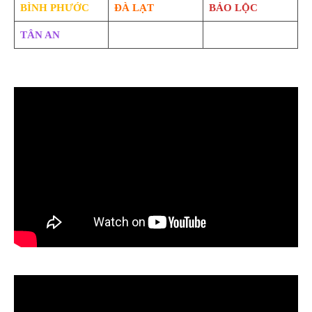
BÌNH PHƯỚC
ĐÀ LẠT
BẢO LỘC
TÂN AN