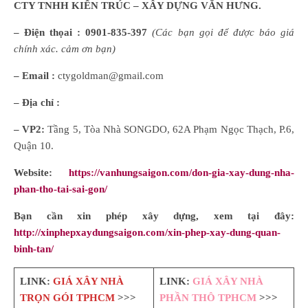
CTY TNHH KIẾN TRÚC – XÂY DỰNG VĂN HƯNG.
– Điện thọai :
0901-835-397
(Các bạn gọi để được báo giá
chính xác. cảm ơn bạn)
– Email :
ctygoldman@gmail.com
– Địa chỉ :
– VP2:
Tầng 5, Tòa Nhà SONGDO, 62A Phạm Ngọc Thạch, P.6,
Quận 10.
Website:
https://vanhungsaigon.com/don-gia-xay-dung-nha-
phan-tho-tai-sai-gon/
Bạn cần xin phép xây dựng, xem tại đây:
http://xinphepxaydungsaigon.com/xin-phep-xay-dung-quan-
binh-tan/
LINK:
GIÁ XÂY NHÀ
LINK:
GIÁ XÂY NHÀ
TRỌN GÓI TPHCM
>>>
PHẦN THÔ TPHCM
>>>