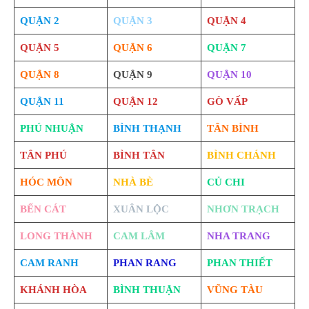
QUẬN 2
QUẬN 3
QUẬN 4
QUẬN 5
QUẬN 6
QUẬN 7
QUẬN 8
QUẬN 9
QUẬN 10
QUẬN 11
QUẬN 12
GÒ VẤP
PHÚ NHUẬN
BÌNH THẠNH
TÂN BÌNH
TÂN PHÚ
BÌNH TÂN
BÌNH CHÁNH
HÓC MÔN
NHÀ BÈ
CỦ CHI
BẾN CÁT
XUÂN LỘC
NHƠN TRẠCH
LONG THÀNH
CAM LÂM
NHA TRANG
CAM RANH
PHAN RANG
PHAN THIẾT
KHÁNH HÒA
BÌNH THUẬN
VŨNG TÀU