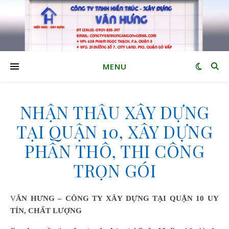
MENU
NHẬN THẦU XÂY DỰNG
TẠI QUẬN 10, XÂY DỰNG
PHẦN THÔ, THI CÔNG
TRỌN GÓI
VĂN HƯNG – CÔNG TY XÂY DỰNG
TẠI
QUẬN 10 UY
TÍN, CHẤT LƯỢNG