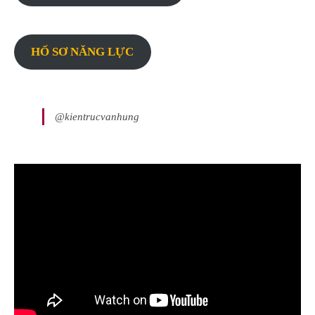
HỐ SƠ NĂNG LỰC
@kientrucvanhung