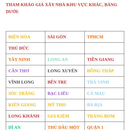
THAM KHẢO GIÁ XÂY NHÀ KHU VỰC KHÁC, BẢNG
DƯỚI:
BIÊN HÒA
SÀI GÒN
TPHCM
THỦ ĐỨC
TÂY NINH
LONG AN
TIỀN GIANG
CẦN THƠ
LONG XUYÊN
ĐỒNG THÁP
VĨNH LONG
BẾN TRE
TRÀ VINH
SÓC TRĂNG
BẠC LIÊU
CÀ MAU
KIÊN GIANG
MỸ THO
BÀ RỊA
LONG KHÁNH
GIA KIỆM
TRẢNG BOM
DĨ AN
THỦ DẦU MỘT
QUẬN 1