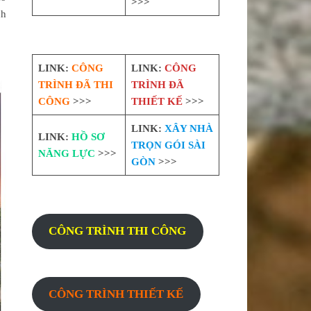
>>>
nh
LINK:
CÔNG
LINK:
CÔNG
TRÌNH ĐÃ THI
TRÌNH ĐÃ
CÔNG
>>>
THIẾT KẾ
>>>
LINK:
XÂY NHÀ
LINK:
HỒ SƠ
TRỌN GÓI SÀI
NĂNG LỰC
>>>
GÒN
>>>
CÔNG TRÌNH THI CÔNG
CÔNG TRÌNH THIẾT KẾ