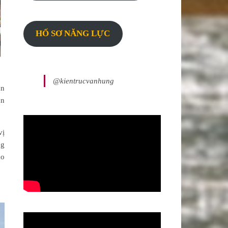
HỐ SƠ NĂNG LỰC
@kientrucvanhung
ận
ận
vị
ng
ảo