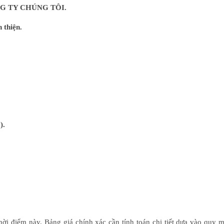
NG TY CHÚNG TÔI.
 thiện.
).
hời điểm này. Bảng giá chính xác cần tính toán chi tiết dựa vào quy 