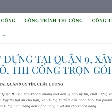
I CÔNG
CÔNG TRÌNH THI CÔNG
CÔNG T
C
 DỰNG TẠI QUẬN 9, XÂ
Ô, THI CÔNG TRỌN GÓI
TẠI
QUẬN 9 UY TÍN, CHẤT LƯỢNG
i Quận 9
. Bạn băn khoăn không biết đơn vị nào uy tín, chất lượng x
. Vậy thì bật mí cho bạn, Văn Hưng là điểm đến hoàn hảo. Với phươ
ăn Hưng luôn mang đến sự hài lòng tuyệt đối cho khách hàng.