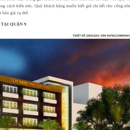
ong cách kiến trúc. Quý khách hàng muốn biết giá chi tiết cho công trì
 báo giá cụ thể.
 TẠI QUẬN 9