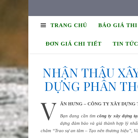
TRANG CHỦ
BÁO GIÁ TH
ĐƠN GIÁ CHI TIẾT
TIN TỨ
NHẬN THẦU XÂY
DỰNG PHẦN TH
V
ĂN HƯNG – CÔNG TY XÂY DỰNG
Bạn đang cần tìm
công ty xây dựng tạ
dựng đảm bảo và giá thành hợp lý nhất
châm “Trao sự an tâm – Tạo nên thương hiệu”, V