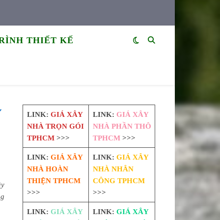
RÌNH THIẾT KẾ
Y
LINK:
GIÁ XÂY
LINK:
GIÁ XÂY
NHÀ TRỌN GÓI
NHÀ PHẦN THÔ
TPHCM
>>>
TPHCM
>>>
LINK:
GIÁ XÂY
LINK:
GIÁ XÂY
NHÀ HOÀN
NHÀ NHÂN
THIỆN TPHCM
CÔNG TPHCM
ây
>>>
>>>
ng
LINK:
GIÁ XÂY
LINK:
GIÁ XÂY