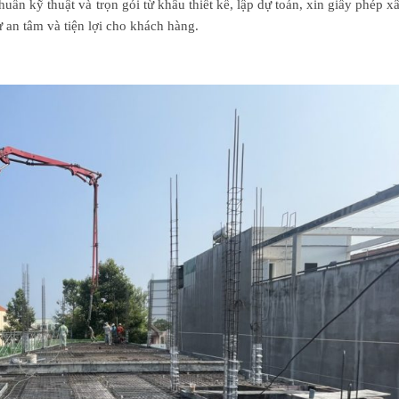
uẩn kỹ thuật và trọn gói từ khâu thiết kế, lập dự toán, xin giấy phép x
 an tâm và tiện lợi cho khách hàng.