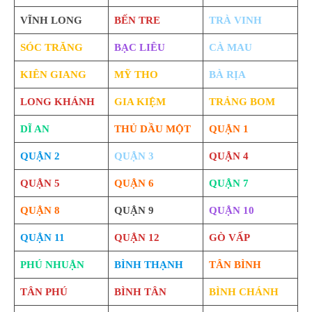
VĨNH LONG
BẾN TRE
TRÀ VINH
SÓC TRĂNG
BẠC LIÊU
CÀ MAU
KIÊN GIANG
MỸ THO
BÀ RỊA
LONG KHÁNH
GIA KIỆM
TRẢNG BOM
DĨ AN
THỦ DẦU MỘT
QUẬN 1
QUẬN 2
QUẬN 3
QUẬN 4
QUẬN 5
QUẬN 6
QUẬN 7
QUẬN 8
QUẬN 9
QUẬN 10
QUẬN 11
QUẬN 12
GÒ VẤP
PHÚ NHUẬN
BÌNH THẠNH
TÂN BÌNH
TÂN PHÚ
BÌNH TÂN
BÌNH CHÁNH