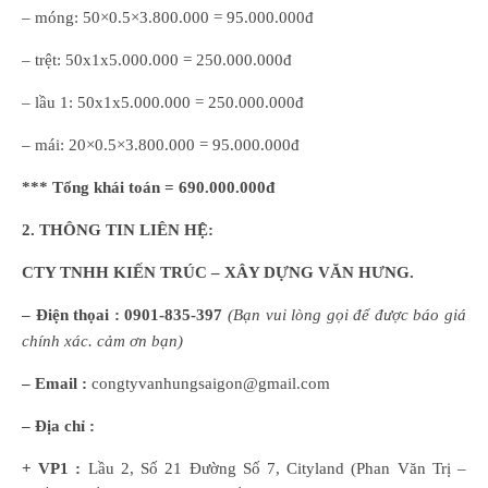
– móng: 50×0.5×3.800.000 = 95.000.000đ
– trệt: 50x1x5.000.000 = 250.000.000đ
– lầu 1: 50x1x5.000.000 = 250.000.000đ
– mái: 20×0.5×3.800.000 = 95.000.000đ
*** Tổng khái toán = 690.000.000đ
2. THÔNG TIN LIÊN HỆ:
CTY TNHH KIẾN TRÚC – XÂY DỰNG VĂN HƯNG.
– Điện thọai :
0901-835-397
(
B
ạn
vui lòng
gọi để được báo giá
chính xác. cảm ơn bạn)
– Email :
congtyvanhungsaigon@gmail.com
– Địa chỉ :
+ VP1 :
Lầu 2, Số 21 Đường Số 7, Cityland (Phan Văn Trị –