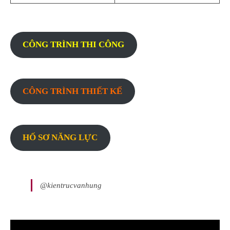
CÔNG TRÌNH THI CÔNG
CÔNG TRÌNH THIẾT KẾ
HỐ SƠ NĂNG LỰC
@kientrucvanhung