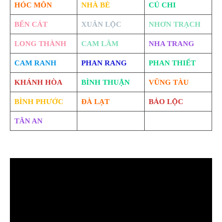
HÓC MÔN
NHÀ BÈ
CỦ CHI
BẾN CÁT
XUÂN LỘC
NHƠN TRẠCH
LONG THÀNH
CAM LÂM
NHA TRANG
CAM RANH
PHAN RANG
PHAN THIẾT
KHÁNH HÒA
BÌNH THUẬN
VŨNG TÀU
BÌNH PHƯỚC
ĐÀ LẠT
BẢO LỘC
TÂN AN