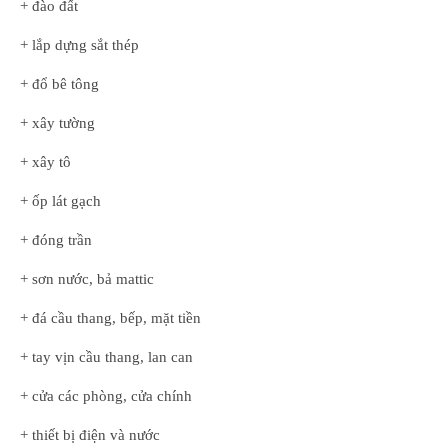
+ đào đất
+ lắp dựng sắt thép
+ đổ bê tông
+ xây tường
+ xây tô
+ ốp lát gạch
+ đóng trần
+ sơn nước, bả mattic
+ đá cầu thang, bếp, mặt tiền
+ tay vịn cầu thang, lan can
+ cửa các phòng, cửa chính
+ thiết bị điện và nước