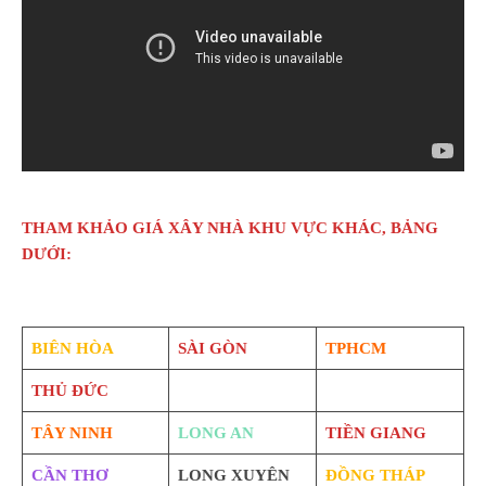
THAM KHẢO GIÁ XÂY NHÀ KHU VỰC KHÁC, BẢNG
DƯỚI:
BIÊN HÒA
SÀI GÒN
TPHCM
THỦ ĐỨC
TÂY NINH
LONG AN
TIỀN GIANG
CẦN THƠ
LONG XUYÊN
ĐỒNG THÁP