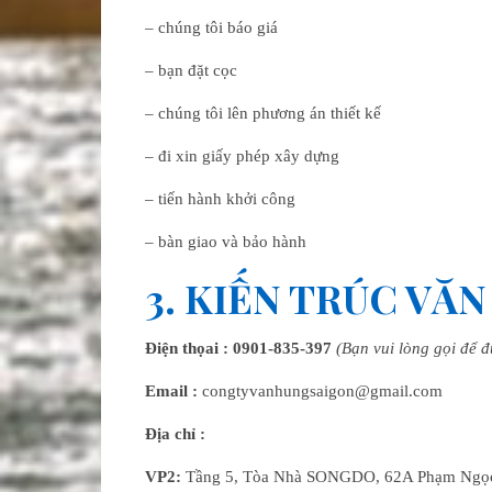
– chúng tôi báo giá
– bạn đặt cọc
– chúng tôi lên phương án thiết kế
– đi xin giấy phép xây dựng
– tiến hành khởi công
– bàn giao và bảo hành
3. KIẾN TRÚC VĂ
Điện thọai :
0901-835-397
(Bạn vui lòng gọi để 
Email :
congtyvanhungsaigon@gmail.com
Địa chỉ :
VP2:
Tầng 5, Tòa Nhà SONGDO, 62A Phạm Ngọc 