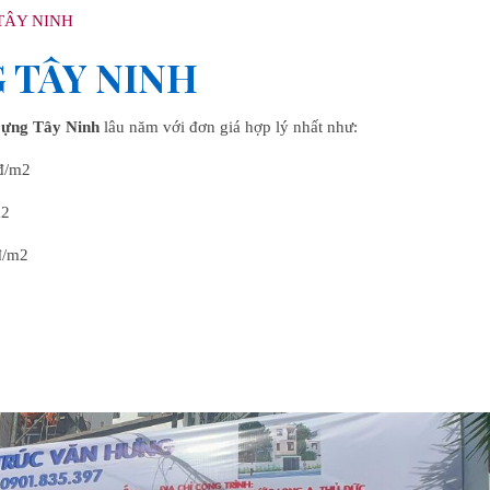
TÂY NINH
G TÂY NINH
Dựng Tây Ninh
lâu năm với đơn giá hợp lý nhất như:
0đ/m2
m2
0đ/m2