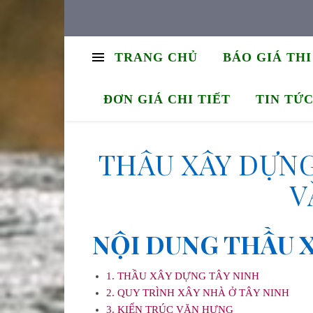
TRANG CHỦ
BÁO GIÁ TH
ĐƠN GIÁ CHI TIẾT
TIN TỨ
THẦU XÂY DỰNG
V
NỘI DUNG THẦU 
1. THẦU XÂY DỰNG TÂY NINH
2. QUY TRÌNH XÂY NHÀ Ở TÂY NINH
3. KIẾN TRÚC VĂN HƯNG