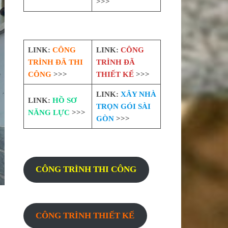
>>>
LINK:
CÔNG
LINK:
CÔNG
TRÌNH ĐÃ THI
TRÌNH ĐÃ
CÔNG
>>>
THIẾT KẾ
>>>
LINK:
XÂY NHÀ
LINK:
HỒ SƠ
TRỌN GÓI SÀI
NĂNG LỰC
>>>
GÒN
>>>
CÔNG TRÌNH THI CÔNG
CÔNG TRÌNH THIẾT KẾ