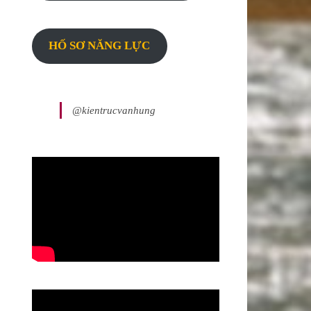
HỐ SƠ NĂNG LỰC
@kientrucvanhung