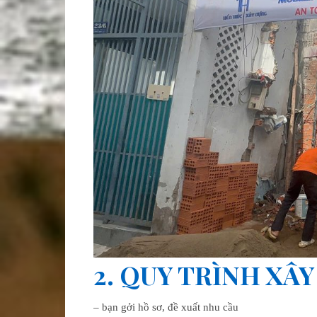
2. QUY TRÌNH XÂY
– bạn gởi hồ sơ, đề xuất nhu cầu