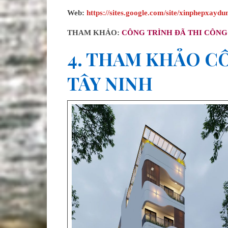
Web:
https://sites.google.com/site/xinphepxayd
THAM KHẢO:
CÔNG TRÌNH ĐÃ THI CÔNG
4. THAM KHẢO C
TÂY NINH