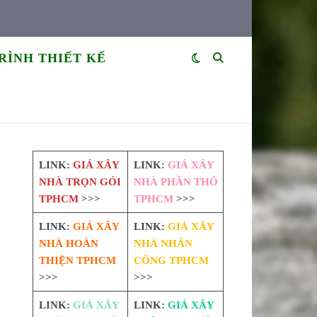
RÌNH THIẾT KẾ
C
LINK:
GIÁ XÂY
LINK:
GIÁ XÂY
NHÀ TRỌN GÓI
NHÀ PHẦN THÔ
TPHCM
>>>
TPHCM
>>>
LINK:
GIÁ XÂY
LINK:
GIÁ XÂY
NHÀ HOÀN
NHÀ NHÂN
THIỆN TPHCM
CÔNG TPHCM
>>>
>>>
LINK:
GIÁ XÂY
LINK:
GIÁ XÂY