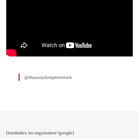
@thauxaydungmiennam
[trustindex no-registration=google]