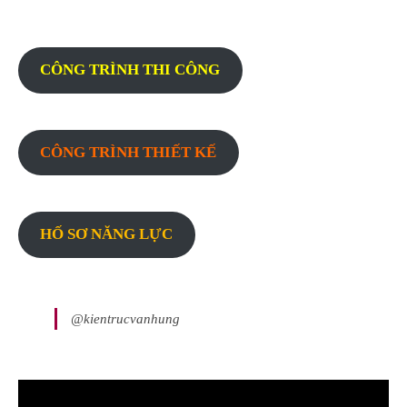
CÔNG TRÌNH THI CÔNG
CÔNG TRÌNH THIẾT KẾ
HỐ SƠ NĂNG LỰC
@kientrucvanhung