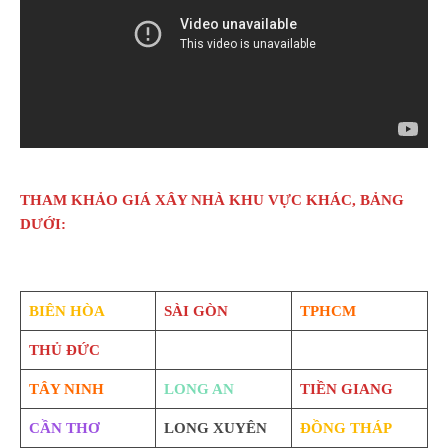
THAM KHẢO GIÁ XÂY NHÀ KHU VỰC KHÁC, BẢNG
DƯỚI:
BIÊN HÒA
SÀI GÒN
TPHCM
THỦ ĐỨC
TÂY NINH
LONG AN
TIỀN GIANG
CẦN THƠ
LONG XUYÊN
ĐỒNG THÁP