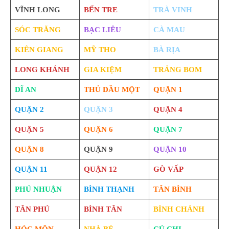
VĨNH LONG
BẾN TRE
TRÀ VINH
SÓC TRĂNG
BẠC LIÊU
CÀ MAU
KIÊN GIANG
MỸ THO
BÀ RỊA
LONG KHÁNH
GIA KIỆM
TRẢNG BOM
DĨ AN
THỦ DẦU MỘT
QUẬN 1
QUẬN 2
QUẬN 3
QUẬN 4
QUẬN 5
QUẬN 6
QUẬN 7
QUẬN 8
QUẬN 9
QUẬN 10
QUẬN 11
QUẬN 12
GÒ VẤP
PHÚ NHUẬN
BÌNH THẠNH
TÂN BÌNH
TÂN PHÚ
BÌNH TÂN
BÌNH CHÁNH