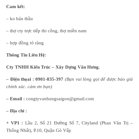
Cam kết:
– ko bán thầu
– thợ cty trực tiếp thi công, thợ miền nam
– hợp đồng rỏ ràng
Thông Tin Liên Hệ:
Cty TNHH Kiến Trúc – Xây Dựng Văn Hưng.
– Điện thọai :
0901-835-397
(
B
ạn
vui lòng
gọi để được báo giá
chính xác. cảm ơn bạn)
– Email :
congtyvanhungsaigon@gmail.com
– Địa chỉ :
+ VP1 :
Lầu 2, Số 21 Đường Số 7, Cityland (Phan Văn Trị –
Thống Nhất), P.10, Quận Gò Vấp