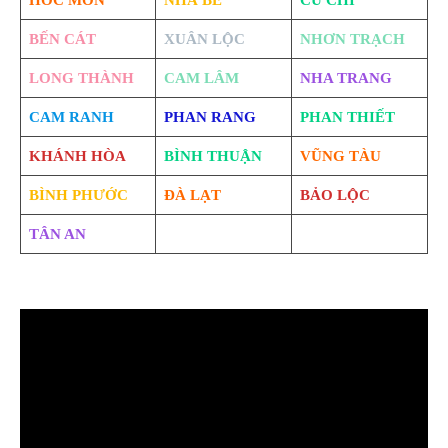
HÓC MÔN
NHÀ BÈ
CỦ CHI
BẾN CÁT
XUÂN LỘC
NHƠN TRẠCH
LONG THÀNH
CAM LÂM
NHA TRANG
CAM RANH
PHAN RANG
PHAN THIẾT
KHÁNH HÒA
BÌNH THUẬN
VŨNG TÀU
BÌNH PHƯỚC
ĐÀ LẠT
BẢO LỘC
TÂN AN