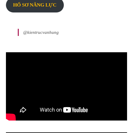
HỐ SƠ NĂNG LỰC
@kientrucvanhung