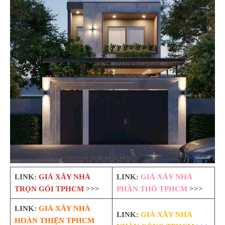
LINK:
GIÁ XÂY NHÀ
LINK:
GIÁ XÂY NHÀ
TRỌN GÓI TPHCM
>>>
PHẦN THÔ TPHCM
>>>
LINK:
GIÁ XÂY NHÀ
LINK:
GIÁ XÂY NHÀ
HOÀN THIỆN TPHCM