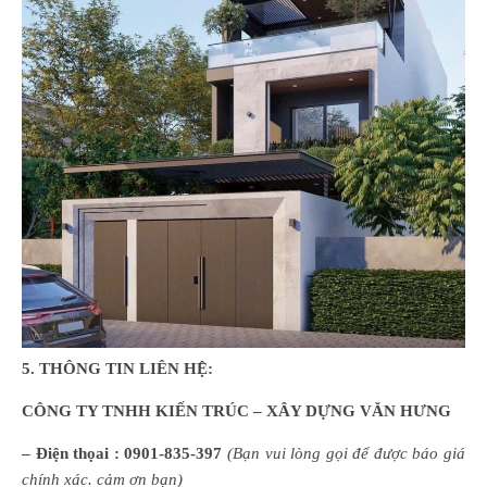
5
.
THÔNG TIN LIÊN HỆ:
C
ÔNG
TY TNHH KIẾN TRÚC – XÂY DỰNG VĂN HƯNG
– Điện thọai :
0901-835-397
(
B
ạn
vui lòng
gọi để được báo giá
chính xác. cảm ơn bạn)