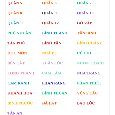
QUẬN 5
QUẬN 6
QUẬN 7
QUẬN 8
QUẬN 9
QUẬN 10
QUẬN 11
QUẬN 12
GÒ VẤP
PHÚ NHUẬN
BÌNH THẠNH
TÂN BÌNH
TÂN PHÚ
BÌNH TÂN
BÌNH CHÁNH
HÓC MÔN
NHÀ BÈ
CỦ CHI
BẾN CÁT
XUÂN LỘC
NHƠN TRẠCH
LONG THÀNH
CAM LÂM
NHA TRANG
CAM RANH
PHAN RANG
PHAN THIẾT
KHÁNH HÒA
BÌNH THUẬN
VŨNG TÀU
BÌNH PHƯỚC
ĐÀ LẠT
BẢO LỘC
TÂN AN