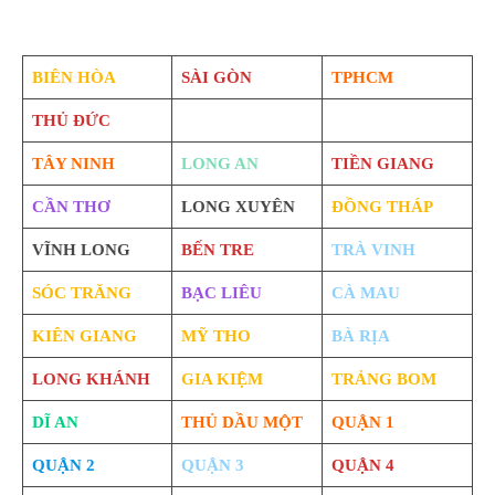
BIÊN HÒA
SÀI GÒN
TPHCM
THỦ ĐỨC
TÂY NINH
LONG AN
TIỀN GIANG
CẦN THƠ
LONG XUYÊN
ĐỒNG THÁP
VĨNH LONG
BẾN TRE
TRÀ VINH
SÓC TRĂNG
BẠC LIÊU
CÀ MAU
KIÊN GIANG
MỸ THO
BÀ RỊA
LONG KHÁNH
GIA KIỆM
TRẢNG BOM
DĨ AN
THỦ DẦU MỘT
QUẬN 1
QUẬN 2
QUẬN 3
QUẬN 4