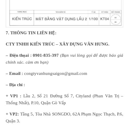
7
.
THÔNG TIN LIÊN HỆ:
CTY TNHH KIẾN TRÚC – XÂY DỰNG VĂN HƯNG.
– Điện thọai :
0901-835-397
(
B
ạn
vui lòng
gọi để được báo giá
chính xác. cảm ơn bạn)
– Email :
congtyvanhungsaigon@gmail.com
– Địa chỉ :
+ VP1 :
Lầu 2, Số 21 Đường Số 7, Cityland (Phan Văn Trị –
Thống Nhất), P.10, Quận Gò Vấp
+ VP2:
Tầng 5, Tòa Nhà SONGDO, 62A Phạm Ngọc Thạch, P.6,
Quận 3.