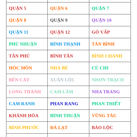
QUẬN 5
QUẬN 6
QUẬN 7
QUẬN 8
QUẬN 9
QUẬN 10
QUẬN 11
QUẬN 12
GÒ VẤP
PHÚ NHUẬN
BÌNH THẠNH
TÂN BÌNH
TÂN PHÚ
BÌNH TÂN
BÌNH CHÁNH
HÓC MÔN
NHÀ BÈ
CỦ CHI
BẾN CÁT
XUÂN LỘC
NHƠN TRẠCH
LONG THÀNH
CAM LÂM
NHA TRANG
CAM RANH
PHAN RANG
PHAN THIẾT
KHÁNH HÒA
BÌNH THUẬN
VŨNG TÀU
BÌNH PHƯỚC
ĐÀ LẠT
BẢO LỘC