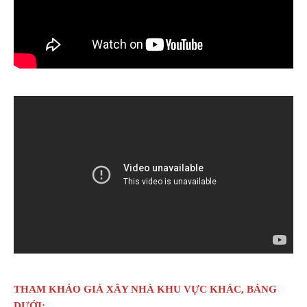
THAM KHẢO GIÁ XÂY NHÀ KHU VỰC KHÁC, BẢNG
DƯỚI: