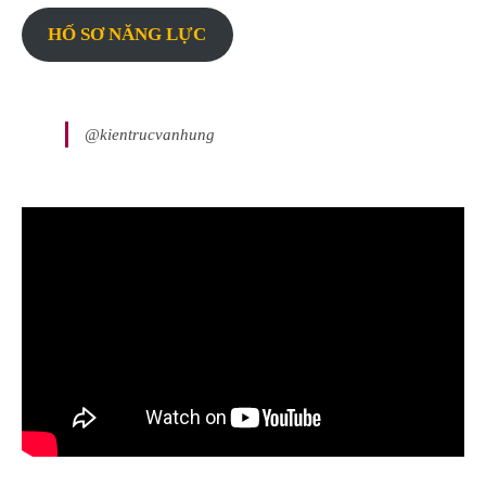
HỐ SƠ NĂNG LỰC
@kientrucvanhung