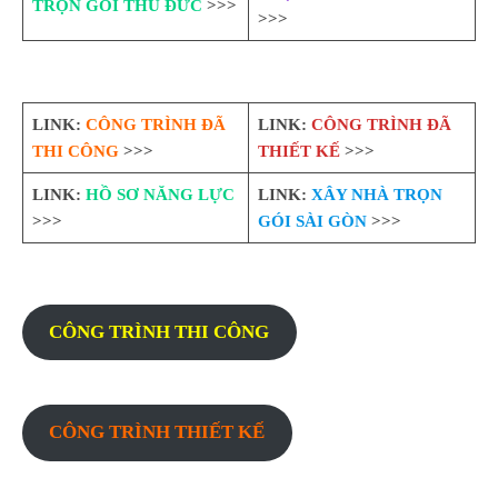
TRỌN GÓI THỦ ĐỨC
>>>
>>>
LINK:
CÔNG TRÌNH ĐÃ
LINK:
CÔNG TRÌNH ĐÃ
THI CÔNG
>>>
THIẾT KẾ
>>>
LINK:
HỒ SƠ NĂNG LỰC
LINK:
XÂY NHÀ TRỌN
>>>
GÓI SÀI GÒN
>>>
CÔNG TRÌNH THI CÔNG
CÔNG TRÌNH THIẾT KẾ