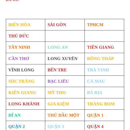
BIÊN HÒA
SÀI GÒN
TPHCM
THỦ ĐỨC
TÂY NINH
LONG AN
TIỀN GIANG
CẦN THƠ
LONG XUYÊN
ĐỒNG THÁP
VĨNH LONG
BẾN TRE
TRÀ VINH
SÓC TRĂNG
BẠC LIÊU
CÀ MAU
KIÊN GIANG
MỸ THO
BÀ RỊA
LONG KHÁNH
GIA KIỆM
TRẢNG BOM
DĨ AN
THỦ DẦU MỘT
QUẬN 1
QUẬN 2
QUẬN 3
QUẬN 4