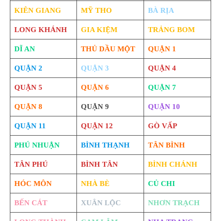
KIÊN GIANG
MỸ THO
BÀ RỊA
LONG KHÁNH
GIA KIỆM
TRẢNG BOM
DĨ AN
THỦ DẦU MỘT
QUẬN 1
QUẬN 2
QUẬN 3
QUẬN 4
QUẬN 5
QUẬN 6
QUẬN 7
QUẬN 8
QUẬN 9
QUẬN 10
QUẬN 11
QUẬN 12
GÒ VẤP
PHÚ NHUẬN
BÌNH THẠNH
TÂN BÌNH
TÂN PHÚ
BÌNH TÂN
BÌNH CHÁNH
HÓC MÔN
NHÀ BÈ
CỦ CHI
BẾN CÁT
XUÂN LỘC
NHƠN TRẠCH