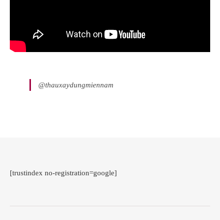
@thauxaydungmiennam
[trustindex no-registration=google]