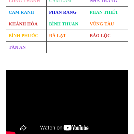
LONG THÀNH
CAM LÂM
NHA TRANG
CAM RANH
PHAN RANG
PHAN THIẾT
KHÁNH HÒA
BÌNH THUẬN
VŨNG TÀU
BÌNH PHƯỚC
ĐÀ LẠT
BẢO LỘC
TÂN AN