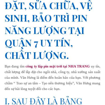
ĐẶT, SỬA CHỮA, VỆ
SINH, BẢO TRÌ PIN
NĂNG LƯỢNG TẠI
QUẬN 7
UY TÍN,
CHẤT LƯỢNG.
Bạn đang tìm
công ty lắp pin mặt trời tại NHA TRANG
uy tín,
chất lượng để lắp đặt cho ngôi nhà, công ty, nhà xưởng sản xuất
của mình. Văn Hưng là điểm đến hoàn hảo của bạn. Với phương
châm “ Trao sự an tâm – Tạo nên thương hiệu”, Văn Hưng mang
đến sự hài lòng tuyệt đối cho các bạn.
I. SAU ĐÂY LÀ BẢNG