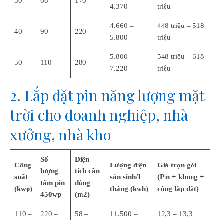
30
68
170
4.370
triệu
4.660 –
448 triệu – 518
40
90
220
5.800
triệu
5.800 –
548 triệu – 618
50
110
280
7.220
triệu
2. Lắp đặt pin năng lượng mặt
trời cho doanh nghiệp, nhà
xưởng, nhà kho
Số
Diện
Công
Lượng điện
Giá trọn gói
lượng
tích
cần
suất
sản sinh/1
(Pin + khung +
tấm pin
dùng
(kwp)
tháng (kwh)
công lắp đặt)
450wp
(m2)
110 –
220 –
58 –
11.500 –
12,3 – 13,3