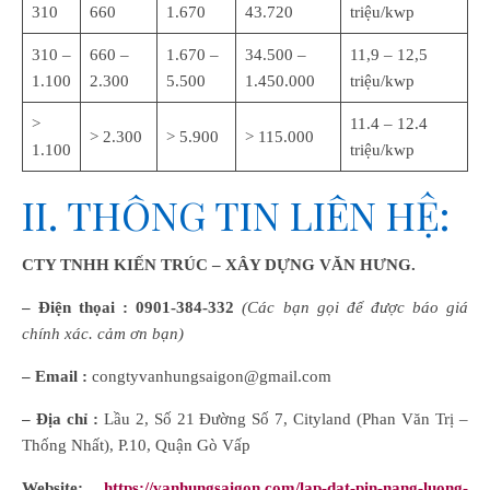
310
660
1.670
43.720
triệu/kwp
310 –
660 –
1.670 –
34.500 –
11,9 – 12,5
1.100
2.300
5.500
1.450.000
triệu/kwp
>
11.4 – 12.4
> 2.300
> 5.900
> 115.000
1.100
triệu/kwp
II. THÔNG TIN LIÊN HỆ:
CTY TNHH KIẾN TRÚC – XÂY DỰNG VĂN HƯNG.
– Điện thọai :
0901-384-332
(Các bạn gọi để được báo giá
chính xác. cảm ơn bạn)
– Email :
congtyvanhungsaigon@gmail.com
– Địa chỉ :
Lầu 2, Số 21 Đường Số 7, Cityland (Phan Văn Trị –
Thống Nhất), P.10, Quận Gò Vấp
Website:
https://vanhungsaigon.com/lap-dat-pin-nang-luong-