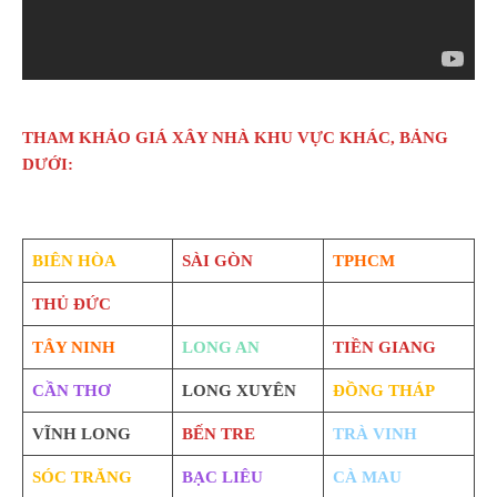
THAM KHẢO GIÁ XÂY NHÀ KHU VỰC KHÁC, BẢNG
DƯỚI:
BIÊN HÒA
SÀI GÒN
TPHCM
THỦ ĐỨC
TÂY NINH
LONG AN
TIỀN GIANG
CẦN THƠ
LONG XUYÊN
ĐỒNG THÁP
VĨNH LONG
BẾN TRE
TRÀ VINH
SÓC TRĂNG
BẠC LIÊU
CÀ MAU