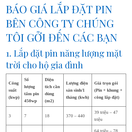
BÁO GIÁ LẮP ĐẶT PIN
BÊN CÔNG TY CHÚNG
TÔI GỞI ĐẾN CÁC BẠN
1. Lắp đặt pin năng lượng mặt
trời cho hộ gia đình
Số
Diện
Công
Lượng điện
Giá trọn gói
lượng
tích
cần
suất
sản sinh/1
(Pin + khung +
tấm pin
dùng
(kwp)
tháng (kwh)
công lắp đặt)
450wp
(m2)
39 triệu – 47
3
7
18
370 – 440
triệu
64 triệu – 78