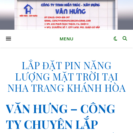
MENU
LẮP ĐẶT PIN NĂNG
LƯỢNG MẶT TRỜI TẠI
NHA TRANG KHÁNH HÒA
VĂN HƯNG – CÔNG
TY CHUYÊN LẮP