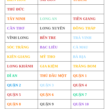
THỦ ĐỨC
TÂY NINH
LONG AN
TIỀN GIANG
CẦN THƠ
LONG XUYÊN
ĐỒNG THÁP
VĨNH LONG
BẾN TRE
TRÀ VINH
SÓC TRĂNG
BẠC LIÊU
CÀ MAU
KIÊN GIANG
MỸ THO
BÀ RỊA
LONG KHÁNH
GIA KIỆM
TRẢNG BOM
DĨ AN
THỦ DẦU MỘT
QUẬN 1
QUẬN 2
QUẬN 3
QUẬN 4
QUẬN 5
QUẬN 6
QUẬN 7
QUẬN 8
QUẬN 9
QUẬN 10