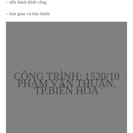
– tiến hành khởi công
– bàn giao và bảo hành
CÔNG TRÌNH: 1520/10
PHẠM VĂN THUẬN,
TP.BIÊN HÒA