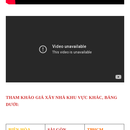
THAM KHẢO GIÁ XÂY NHÀ KHU VỰC KHÁC, BẢNG
DƯỚI:
BIÊN HÒA
SÀI GÒN
TPHCM