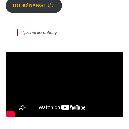
HỐ SƠ NĂNG LỰC
@kientrucvanhung