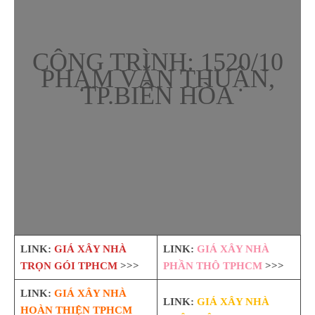
CÔNG TRÌNH: 1520/10
PHẠM VĂN THUẬN,
TP.BIÊN HÒA
LINK:
GIÁ XÂY NHÀ
LINK:
GIÁ XÂY NHÀ
TRỌN GÓI TPHCM
>>>
PHẦN THÔ TPHCM
>>>
LINK:
GIÁ XÂY NHÀ
LINK:
GIÁ XÂY NHÀ
HOÀN THIỆN TPHCM