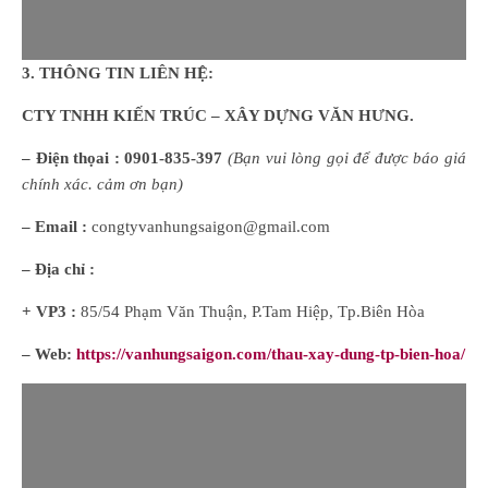
3. THÔNG TIN LIÊN HỆ:
CTY TNHH KIẾN TRÚC – XÂY DỰNG VĂN HƯNG.
– Điện thọai :
0901-835-397
(
B
ạn
vui lòng
gọi để được báo giá
chính xác. cảm ơn bạn)
– Email :
congtyvanhungsaigon@gmail.com
– Địa chỉ :
+ VP3 :
85/54 Phạm Văn Thuận, P.Tam Hiệp, Tp.Biên Hòa
– Web:
https://vanhungsaigon.com/thau-xay-dung-tp-bien-hoa/