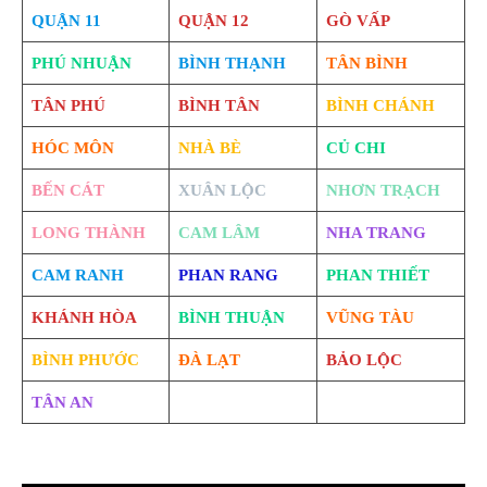
QUẬN 11
QUẬN 12
GÒ VẤP
PHÚ NHUẬN
BÌNH THẠNH
TÂN BÌNH
TÂN PHÚ
BÌNH TÂN
BÌNH CHÁNH
HÓC MÔN
NHÀ BÈ
CỦ CHI
BẾN CÁT
XUÂN LỘC
NHƠN TRẠCH
LONG THÀNH
CAM LÂM
NHA TRANG
CAM RANH
PHAN RANG
PHAN THIẾT
KHÁNH HÒA
BÌNH THUẬN
VŨNG TÀU
BÌNH PHƯỚC
ĐÀ LẠT
BẢO LỘC
TÂN AN