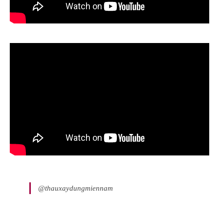
@thauxaydungmiennam