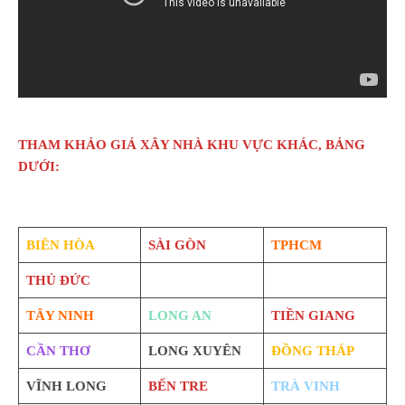
THAM KHẢO GIÁ XÂY NHÀ KHU VỰC KHÁC, BẢNG
DƯỚI:
BIÊN HÒA
SÀI GÒN
TPHCM
THỦ ĐỨC
TÂY NINH
LONG AN
TIỀN GIANG
CẦN THƠ
LONG XUYÊN
ĐỒNG THÁP
VĨNH LONG
BẾN TRE
TRÀ VINH