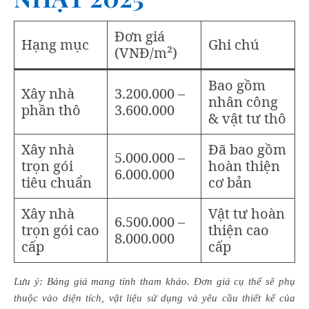
Đơn giá
Hạng mục
Ghi chú
(VNĐ/m²)
Bao gồm
Xây nhà
3.200.000 –
nhân công
phần thô
3.600.000
& vật tư thô
Xây nhà
Đã bao gồm
5.000.000 –
trọn gói
hoàn thiện
6.000.000
tiêu chuẩn
cơ bản
Xây nhà
Vật tư hoàn
6.500.000 –
trọn gói cao
thiện cao
8.000.000
cấp
cấp
Lưu ý: Bảng giá mang tính tham khảo. Đơn giá cụ thể sẽ phụ
thuộc vào diện tích, vật liệu sử dụng và yêu cầu thiết kế của