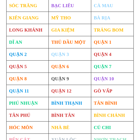
SÓC TRĂNG
BẠC LIÊU
CÀ MAU
KIÊN GIANG
MỸ THO
BÀ RỊA
LONG KHÁNH
GIA KIỆM
TRẢNG BOM
DĨ AN
THỦ DẦU MỘT
QUẬN 1
QUẬN 2
QUẬN 3
QUẬN 4
QUẬN 5
QUẬN 6
QUẬN 7
QUẬN 8
QUẬN 9
QUẬN 10
QUẬN 11
QUẬN 12
GÒ VẤP
PHÚ NHUẬN
BÌNH THẠNH
TÂN BÌNH
TÂN PHÚ
BÌNH TÂN
BÌNH CHÁNH
HÓC MÔN
NHÀ BÈ
CỦ CHI
BẾN CÁT
XUÂN LỘC
NHƠN TRẠCH