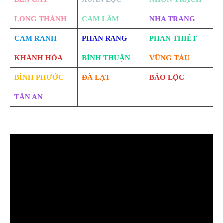
LONG THÀNH
CAM LÂM
NHA TRANG
CAM RANH
PHAN RANG
PHAN THIẾT
KHÁNH HÒA
BÌNH THUẬN
VŨNG TÀU
BÌNH PHƯỚC
ĐÀ LẠT
BẢO LỘC
TÂN AN