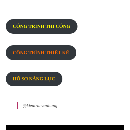
CÔNG TRÌNH THI CÔNG
CÔNG TRÌNH THIẾT KẾ
HỐ SƠ NĂNG LỰC
@kientrucvanhung