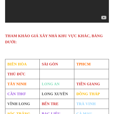
THAM KHẢO GIÁ XÂY NHÀ KHU VỰC KHÁC, BẢNG
DƯỚI:
BIÊN HÒA
SÀI GÒN
TPHCM
THỦ ĐỨC
TÂY NINH
LONG AN
TIỀN GIANG
CẦN THƠ
LONG XUYÊN
ĐỒNG THÁP
VĨNH LONG
BẾN TRE
TRÀ VINH
SÓC TRĂNG
BẠC LIÊU
CÀ MAU