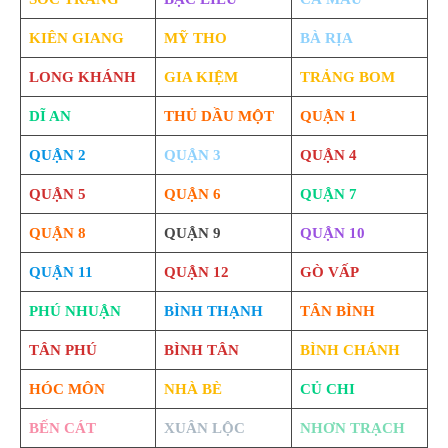
KIÊN GIANG
MỸ THO
BÀ RỊA
LONG KHÁNH
GIA KIỆM
TRẢNG BOM
DĨ AN
THỦ DẦU MỘT
QUẬN 1
QUẬN 2
QUẬN 3
QUẬN 4
QUẬN 5
QUẬN 6
QUẬN 7
QUẬN 8
QUẬN 9
QUẬN 10
QUẬN 11
QUẬN 12
GÒ VẤP
PHÚ NHUẬN
BÌNH THẠNH
TÂN BÌNH
TÂN PHÚ
BÌNH TÂN
BÌNH CHÁNH
HÓC MÔN
NHÀ BÈ
CỦ CHI
BẾN CÁT
XUÂN LỘC
NHƠN TRẠCH