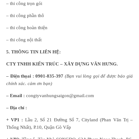
– thi công trọn gói
– thi công phần thô
– thi công hoàn thiện
– thi công nội thất
5. THÔNG TIN LIÊN HỆ:
CTY TNHH KIẾN TRÚC – XÂY DỰNG VĂN HƯNG.
– Điện thọai :
0901-835-397
(
B
ạn
vui lòng
gọi để được báo giá
chính xác. cảm ơn bạn)
– Email :
congtyvanhungsaigon@gmail.com
– Địa chỉ :
+ VP1 :
Lầu 2, Số 21 Đường Số 7, Cityland (Phan Văn Trị –
Thống Nhất), P.10, Quận Gò Vấp