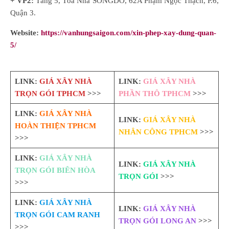
+ VP2:
Tầng 5, Tòa Nhà SONGDO, 62A Phạm Ngọc Thạch, P.6,
Quận 3.
Website:
https://vanhungsaigon.com/xin-phep-xay-dung-quan-
5/
LINK:
GIÁ XÂY NHÀ
LINK:
GIÁ XÂY NHÀ
TRỌN GÓI TPHCM
>>>
PHẦN THÔ TPHCM
>>>
LINK:
GIÁ XÂY NHÀ
LINK:
GIÁ XÂY NHÀ
HOÀN THIỆN TPHCM
NHÂN CÔNG TPHCM
>>>
>>>
LINK:
GIÁ XÂY NHÀ
LINK:
GIÁ XÂY NHÀ
TRỌN GÓI BIÊN HÒA
TRỌN GÓI
>>>
>>>
LINK:
GIÁ XÂY NHÀ
LINK:
GIÁ XÂY NHÀ
TRỌN GÓI CAM RANH
TRỌN GÓI LONG AN
>>>
>>>