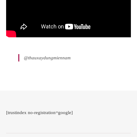
@thauxaydungmiennam
[trustindex no-registration=google]