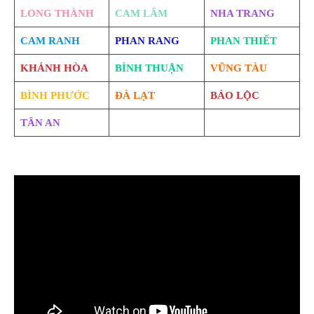
LONG THÀNH
CAM LÂM
NHA TRANG
CAM RANH
PHAN RANG
PHAN THIẾT
KHÁNH HÒA
BÌNH THUẬN
VŨNG TÀU
BÌNH PHƯỚC
ĐÀ LẠT
BẢO LỘC
TÂN AN